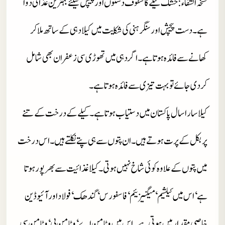
نسخہ الشفاء : خشک کیلے کا سفوف دستوں اور پیچش کیلئے بہترین غذائی دوا
ہے۔ دست پیچش اور سنگرہنی کی شکایت میں کیلا دہی کے ساتھ ملا کر
کھانے سےفائدہ ہوتا ہے۔ اگر دہی میں تھوڑی سی زعفران بھی شامل
کردی جائے تو بہت تیزی سے فائدہ ہوتا ہے۔
کیلا سارا سال پاکستان میں دستیاب ہوتا ہے۔ کیلے کے درخت کے تنے
پر بکل کے پرت ہوتے ہیں۔ ان پتوں سے ہی پتے نکلتے ہیں۔ اس درخت
میں پتوں کےعلاوہ کوئی شاخ نہیں ہوتی۔ کیلا غذائیت سے بھرپور ہوتا
ہے‘ اس میں کیلشیم‘ میگنیزئیم‘ فاسفورس‘ گندھک‘ فولاد اورآئیوڈین
خاصی مقدار میں ہوتی ہے۔ اس میں وٹامن اے‘ وٹامن بی‘ وٹامن سی