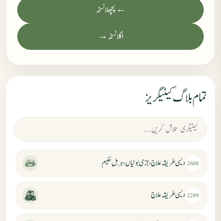
← پچھلا نسخہ
اگلا نسخہ →
تمام بلاگ کیٹیگریز
دیسی طریقہ علاج، جڑی بوٹیاں، ہربل حکیم
2608
دیسی طریقہ علاج
2289