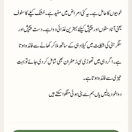
خوبیوں کا حامل ہے۔ یہ کئی امراض میں مفید ہے۔ خشک کیلے کا سفوف
یعنی آٹا دستوں اور پیچش کیلئے بہترین غذائی دوا ہے۔ دست پیچش اور
سنگرہنی کی شکایت میں کیلا دہی کے ساتھ ملا کر کھانے سےفائدہ ہوتا
ہے۔ اگر دہی میں تھوڑی سی زعفران بھی شامل کردی جائے تو بہت
تیزی سے فائدہ ہوتا ہے۔
دوا خود بنا لیں یاں ہم سے بنی ہوئی منگوا سکتے ہیں