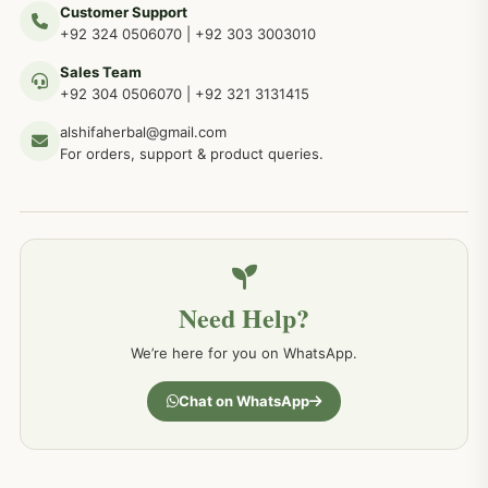
Customer Support
عضو خاص کےلئے طلاء، مالش دیسی علاج
+92 324 0506070
|
+92 303 3003010
263
Sales Team
+92 304 0506070
|
+92 321 3131415
جلد کے امراض کےلئے مختلف دیسی نسخہ جات
238
alshifaherbal@gmail.com
For orders, support & product queries.
جگر کے امراض کےلئے مختلف دیسی نسخہ جات
236
خون کے امراض کےلئے مختلف دیسی نسخہ جات
226
Need Help?
کمر درد کا جڑی بو ٹیوں سے علاج اور نسخہ جات
198
We’re here for you on WhatsApp.
جسمانی کمزوری کا علاج اور نسخہ جات
193
Chat on WhatsApp
دردیں تمام جسمانی دردوں کا دیسی علاج
190