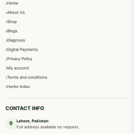
Home
پیٹ، معدہ اور آنتوں کے امراض نسخہ جات
492
About Us
Shop
مشت زنی، ہاتھ رسی، ماسٹر بیشن کا علاج اور نسخہ جات
364
Blogs
Diagnosis
اعصاب اور پٹھوں کے امراض کےلئے دیسی نسخہ جات
350
Digital Payments
Privacy Policy
عورتوں کے امراض کےلئے مختلف دیسی نسخہ جات
334
My account
Terms and conditions
مردانہ طاقت مردانہ ٹائمنگ مردانہ کمزوری کے لیے نسخہ جات
281
Herbs Index
دماغی امراض کےلئے مختلف دیسی نسخہ جات
277
CONTACT INFO
Lahore, Pakistan
مردوں کے خاص امراض کے بے شمار دیسی نسخے
267
Full address available on request.