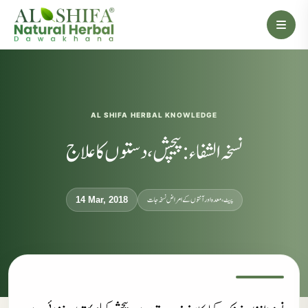
AL SHIFA HERBAL KNOWLEDGE
نسخہ الشفاء : پیچش، دستوں کا علاج
پیٹ، معدہ اور آنتوں کے امراض نسخہ جات
14 Mar, 2018