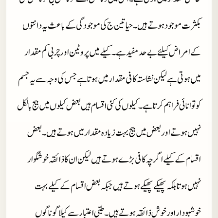
بکثرت موجود ہوتے ہیں۔ حیاتین ج کی موجودگی کے باعث یہ دانتوں
کے امراض کیلئے بے حد مفید ہے۔ کیلے میں پروٹین اور چربی کم مقدار
میں ہوتی ہے لیکن نشاستہ کافی مقدار میں ہوتا ہے جس کی وجہ سے یہ جسم
کو توانائی فراہم کرتا ہے۔ کیلوں کی کئی اقسام ہیں بعض کیلوں میں بیج بالکل
نہیں ہوتے اور بعض میں بیج بہت زیادہ مقدار میں ہوتے ہیں۔ بعض
اقسام کے کیلے اگرچہ کافی بڑے ہوتے ہیں لیکن ان کا ذائقہ خوشگوار
نہیں ہوتا بلکہ پھیکے پھیکے ہوتے ہیں جبکہ بعض اقسام کے کیلے بہت
خوشبودار اور خوش ذائقہ ہوتے ہیں۔ طبی اعتبار سے کیلا گوناگوں