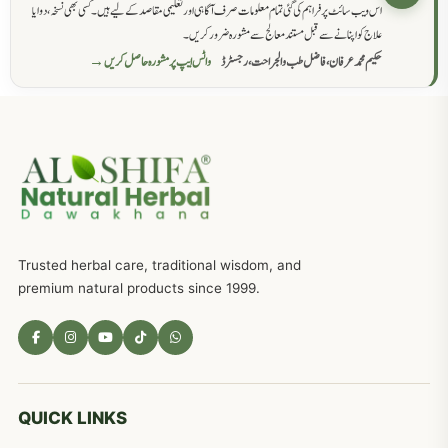
اس ویب سائٹ پر فراہم کی گئی تمام معلومات صرف آگاہی اور تعلیمی مقاصد کے لیے ہیں۔ کسی بھی نسخہ، دوا یا
سرعت انزال کا علاج اور دیسی نسخہ جات
818
علاج کو اپنانے سے قبل مستند معالج سے مشورہ ضرور کریں۔
حکیم محمد عرفان، فاضل طب والجراحت، رجسٹرڈ
واٹس ایپ پر مشورہ حاصل کریں →
عضوخاص کے لئے طلاء جات کے زبردست نسخے
746
جریان، احتلام کےلئے جڑی بوٹیوں کیساتھ دیسی علاج
719
ذکاوت حس کے علاج کےلئے مختلف دیسی نسخہ جات
636
Trusted herbal care, traditional wisdom, and
امراضِ معدہ کا علاج دیسی نسخہ جات
557
premium natural products since 1999.
مادہ تولید، منی کا جڑی بوٹیوں کیساتھ علاج
539
معدہ اور آنتوں کے امراض کا علاج مختلف دیسی نسخہ جات
496
QUICK LINKS