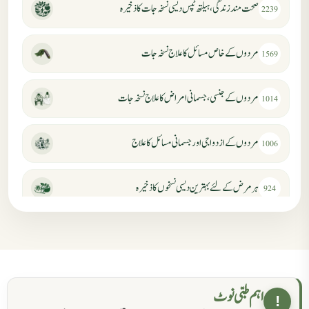
صحت مند زندگی، ہیلتھ ٹپس دیسی نسخہ جات کا ذخیرہ
2239
مردوں کے خاص مسائل کا علاج نسخہ جات
1569
مردوں کے جنسی، جسمانی امراض کا علاج نسخہ جات
1014
مردوں کے ازدواجی اور جسمانی مسائل کا علاج
1006
ہر مرض کے لئے بہترین دیسی نسخوں کا ذخیرہ
924
مردانہ کمزوری کا علاج جڑی بوٹیوں سے
869
حکماء کےلئے نسخہ جات
862
اہم طبی نوٹ
!