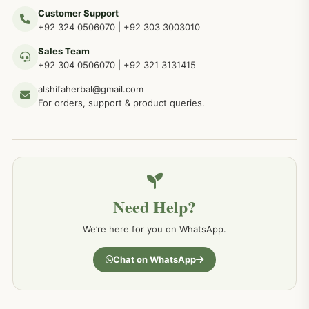
Customer Support
عضو خاص کےلئے طلاء، مالش دیسی علاج
+92 324 0506070
|
+92 303 3003010
263
Sales Team
+92 304 0506070
|
+92 321 3131415
جلد کے امراض کےلئے مختلف دیسی نسخہ جات
238
alshifaherbal@gmail.com
For orders, support & product queries.
جگر کے امراض کےلئے مختلف دیسی نسخہ جات
236
خون کے امراض کےلئے مختلف دیسی نسخہ جات
226
Need Help?
کمر درد کا جڑی بو ٹیوں سے علاج اور نسخہ جات
198
We’re here for you on WhatsApp.
جسمانی کمزوری کا علاج اور نسخہ جات
193
Chat on WhatsApp
دردیں تمام جسمانی دردوں کا دیسی علاج
190