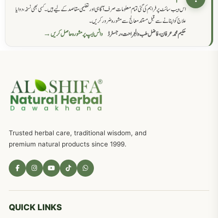
اس ویب سائٹ پر فراہم کی گئی تمام معلومات صرف آگاہی اور تعلیمی مقاصد کے لیے ہیں۔ کسی بھی نسخہ، دوا یا
سرعت انزال کا علاج اور دیسی نسخہ جات
818
علاج کو اپنانے سے قبل مستند معالج سے مشورہ ضرور کریں۔
حکیم محمد عرفان، فاضل طب والجراحت، رجسٹرڈ
واٹس ایپ پر مشورہ حاصل کریں →
عضوخاص کے لئے طلاء جات کے زبردست نسخے
746
جریان، احتلام کےلئے جڑی بوٹیوں کیساتھ دیسی علاج
719
ذکاوت حس کے علاج کےلئے مختلف دیسی نسخہ جات
636
Trusted herbal care, traditional wisdom, and
امراضِ معدہ کا علاج دیسی نسخہ جات
557
premium natural products since 1999.
مادہ تولید، منی کا جڑی بوٹیوں کیساتھ علاج
539
معدہ اور آنتوں کے امراض کا علاج مختلف دیسی نسخہ جات
496
QUICK LINKS