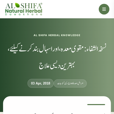
AL SHIFA HERBAL KNOWLEDGE
نسخہ الشفاء : مقوی معدہ، اور اسہال بند کرنے کیلئے،
بہترین دیسی علاج
امراضِ معدہ کا علاج دیسی نسخہ جات
03 Apr, 2018