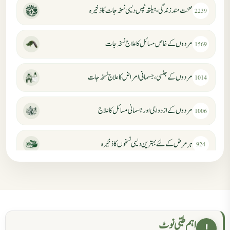
صحت مند زندگی، ہیلتھ ٹپس دیسی نسخہ جات کا ذخیرہ
2239
مردوں کے خاص مسائل کا علاج نسخہ جات
1569
مردوں کے جنسی، جسمانی امراض کا علاج نسخہ جات
1014
مردوں کے ازدواجی اور جسمانی مسائل کا علاج
1006
ہر مرض کے لئے بہترین دیسی نسخوں کا ذخیرہ
924
مردانہ کمزوری کا علاج جڑی بوٹیوں سے
869
حکماء کےلئے نسخہ جات
862
اہم طبی نوٹ
!