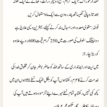
مقدار خوراک : ایک گرام، صبح دوپہر، رات، کھانے کے ایک گھنٹہ
بعد تازہ پانی ککیساتھ پندرہ دن سے ایک ماہ استعمال کریں
فوائد : مقوی معدہ، اور اسہال بند کرنے کیلئے، بہترین دیسی علاج ہے
دوا پیکنگ سفوف کی صورت میں
گرام قیمت
روپے علاوہ
600
250
کوریئر چارجز
میں نیت اور ایمانداری کے ساتھ اللہ کو حاضر ناضر جان کر مخلوق خدا کی
خدمت کرنے کا عزم رکھتا ہوں آپ کو بلکل ٹھیک نسخے بتاتا ہوں ان میں
کچھ کمی نہیں رکھتا یہ تمام نسخے میرے اپنے آزمودہ ہوتے ہیں آپ کی
دوعاؤں کا طلب گار حکیم محمد عرفان