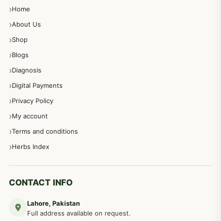
Home
پیٹ، معدہ اور آنتوں کے امراض نسخہ جات
492
About Us
Shop
مشت زنی، ہاتھ رسی، ماسٹر بیشن کا علاج اور نسخہ جات
364
Blogs
Diagnosis
اعصاب اور پٹھوں کے امراض کےلئے دیسی نسخہ جات
350
Digital Payments
Privacy Policy
عورتوں کے امراض کےلئے مختلف دیسی نسخہ جات
334
My account
Terms and conditions
مردانہ طاقت مردانہ ٹائمنگ مردانہ کمزوری کے لیے نسخہ جات
281
Herbs Index
دماغی امراض کےلئے مختلف دیسی نسخہ جات
277
CONTACT INFO
Lahore, Pakistan
مردوں کے خاص امراض کے بے شمار دیسی نسخے
267
Full address available on request.