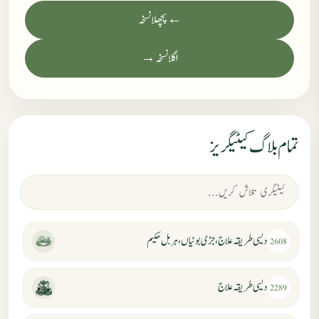
← پچھلا نسخہ
اگلا نسخہ →
تمام بلاگ کیٹیگریز
دیسی طریقہ علاج، جڑی بوٹیاں، ہربل حکیم
2608
دیسی طریقہ علاج
2289