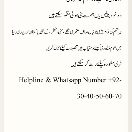
دوا خود بنا لیں یاں ہم سے بنی ہوئی منگوا سکتے ہیں
ہر قسم کی تمام جڑی بوٹیاں صاف ستھری تنکے، مٹی، کنکر، کے بغیر پاکستان اور پوری دنیا
میں ھوم ڈلیوری کیلئے دستیاب ہیں تفصیلات کیلئے کلک کریں
فری مشورہ کیلئے رابطہ کر سکتے ہیں
Helpline & Whatsapp Number +92-
30-40-50-60-70