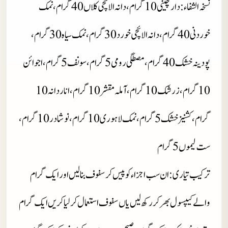
نسخہ الشفاء : دار چینی 10 گرام، دانہ الائچی کلاں 40 گرام، نمک
خوردنی 40 گرام، دانہ الائچی خورد 30 گرام، نمک سیاہ 30 گرام،
پودینہ خشک 40 گرام، مصطگی رومی 5 گرام، سونف 5 گرام،اجوائن
10 گرام، زرشک 10 گرام، آملہ مقشر 10 گرام، انار دانہ 10
گرام، کشنیز خشک 5 گرام، نمک لاہوری 10 گرام، نوشادر 10 گرام،
ست لیموں 5 گرام
ترکیب تیاری : ان سب اجزاء کو پیس کر سفوف بنا لیں اور ایک گرام
والے کیپسول بھر کررکھ لیں یاں سفوف استعمال کر لیا کریں ایک گرام