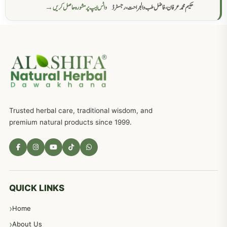
حکیم محمد عرفان، فاضل طب والجراحت، رجسٹرڈ
واٹس ایپ پر مشورہ حاصل کریں →
عضوخاص کے لئے طلاء جات کے زبردست نسخے
746
جریان، احتلام کےلئے جڑی بوٹیوں کیساتھ دیسی علاج
719
ذکاوت حس کے علاج کےلئے مختلف دیسی نسخہ جات
636
Trusted herbal care, traditional wisdom, and
امراضِ معدہ کا علاج دیسی نسخہ جات
557
premium natural products since 1999.
مادہ تولید، منی کا جڑی بوٹیوں کیساتھ علاج
539
معدہ اور آنتوں کے امراض کا علاج مختلف دیسی نسخہ جات
496
QUICK LINKS
Home
پیٹ، معدہ اور آنتوں کے امراض نسخہ جات
492
About Us