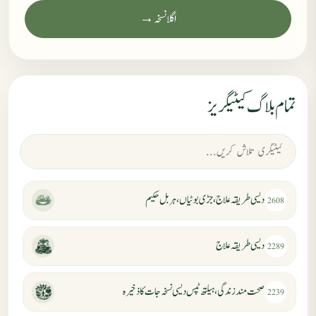
اگلا نسخہ →
تمام بلاگ کیٹیگریز
دیسی طریقہ علاج، جڑی بوٹیاں، ہربل حکیم
2608
دیسی طریقہ علاج
2289
صحت مند زندگی، ہیلتھ ٹپس دیسی نسخہ جات کا ذخیرہ
2239