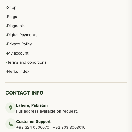
Shop
مشت زنی، ہاتھ رسی، ماسٹر بیشن کا علاج اور نسخہ جات
364
Blogs
Diagnosis
اعصاب اور پٹھوں کے امراض کےلئے دیسی نسخہ جات
350
Digital Payments
Privacy Policy
عورتوں کے امراض کےلئے مختلف دیسی نسخہ جات
334
My account
Terms and conditions
مردانہ طاقت مردانہ ٹائمنگ مردانہ کمزوری کے لیے نسخہ جات
281
Herbs Index
دماغی امراض کےلئے مختلف دیسی نسخہ جات
277
CONTACT INFO
Lahore, Pakistan
مردوں کے خاص امراض کے بے شمار دیسی نسخے
267
Full address available on request.
Customer Support
عضو خاص کےلئے طلاء، مالش دیسی علاج
+92 324 0506070
|
+92 303 3003010
263