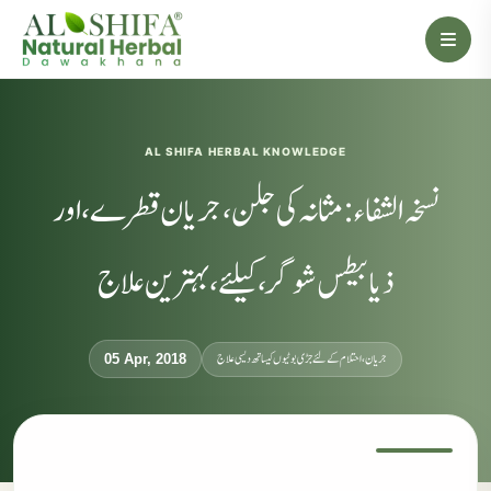
AL SHIFA HERBAL KNOWLEDGE
نسخہ الشفاء : مثانہ کی جلن، جریان قطرے، اور
ذیابیطس شوگر، کیلئے، بہترین علاج
جریان، احتلام کےلئے جڑی بوٹیوں کیساتھ دیسی علاج
05 Apr, 2018