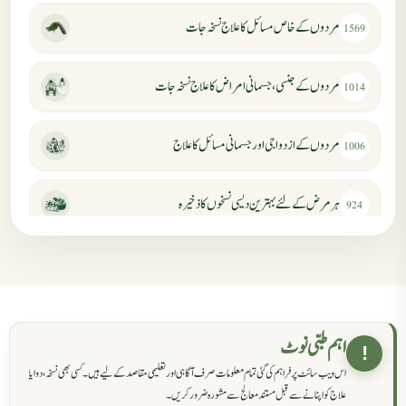
مردوں کے خاص مسائل کا علاج نسخہ جات
1569
مردوں کے جنسی، جسمانی امراض کا علاج نسخہ جات
1014
مردوں کے ازدواجی اور جسمانی مسائل کا علاج
1006
ہر مرض کے لئے بہترین دیسی نسخوں کا ذخیرہ
924
مردانہ کمزوری کا علاج جڑی بوٹیوں سے
869
حکماء کےلئے نسخہ جات
862
اہم طبی نوٹ
!
اس ویب سائٹ پر فراہم کی گئی تمام معلومات صرف آگاہی اور تعلیمی مقاصد کے لیے ہیں۔ کسی بھی نسخہ، دوا یا
سرعت انزال کا علاج اور دیسی نسخہ جات
818
علاج کو اپنانے سے قبل مستند معالج سے مشورہ ضرور کریں۔