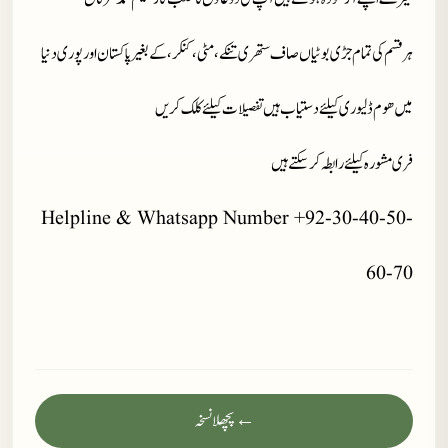
ہر قسم کی تمام جڑی بوٹیاں صاف ستھری تنکے، مٹی، کنکر، کے بغیر پاکستان اور پوری دنیا
میں ھوم ڈلیوری کیلئے دستیاب ہیں تفصیلات کیلئے کلک کریں
فری مشورہ کیلئے رابطہ کر سکتے ہیں
Helpline & Whatsapp Number +92-30-40-50-
60-70
← پچھلا نسخہ