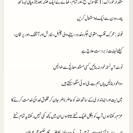
مقدارخوراک : 1 کیپسول صبح، اور شام، کھانے کے ایک گھنٹہ بعد تازہ پانی کیساتھ
پندرہ دن سے ایک ماہ استعمال کریں
فوائد : محرک قلب، مقوی جگر و غدود، بہنے والی چنبل، خارش اور آتشک، اور یرقان،
کیلئے نہایت زبر دست علاج ہے
نوٹ ؟ یہ نسخہ خود نہ بنائیں کسی مستند معالج سے بنوا لیں
دوا خود بنا لیں یاں ہم سے بنی ہوئی منگوا سکتے ہیں
میں نیت اور ایمانداری کے ساتھ اللہ کو حاضر ناضر جان کر مخلوق خدا کی خدمت کرنے کا
عزم رکھتا ہوں آپ کو بلکل ٹھیک نسخے بتاتا ہوں ان میں کچھ کمی نہیں رکھتا یہ تمام نسخے
میرے اپنے آزمودہ ہوتے ہیں آپ کی دوعاؤں کا طلب گار حکیم محمد عرفان