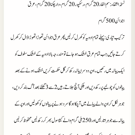
نسخہ الشفاء : سم الفار 20 گرام، رسکپور20 گرام، دار چکنا 20 گرام، عرق
اجوائن 500 گرام
ترکیب تیاری : پہلے تمام ادویہ کو کھرل کرلیں پھر عرق اجوائن تھوڑا تھوڑا ڈال کر کھرل
کرتے جائیں جب تمام عرق خشک ہوجائے تو مندرجہ بالا ادویہ کے خشک سفوف کو
ایک پیالہ میں رکھیں۔ اوپر دوسرا پیالہ رکھ کر گل حکمت کریں خشک ہونےکے بعد
پیالوں کو چولہے پر رکھ دیں اور ہلکی آنچ جلا تے رہیں
2
سے
3
گھنٹے بعد آگ بند کردیں،
جوہر نکل کر اوپر والے پیالے میں آچکا ہوگا سرد ہونے پر پیالوں کو کھولیں اور اوپر کے
پیالہ سے جوہر اتار لیں اور
250
ملی گرام والے کیپسول بھر کر رکھ لیں محفوظ کرلیں