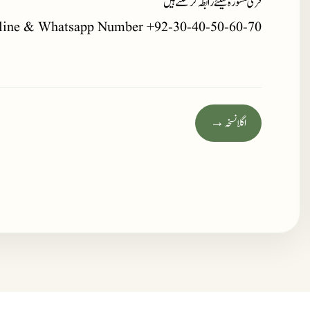
فری مشورہ کیلئے رابطہ کر سکتے ہیں
line & Whatsapp Number +92-30-40-50-60-70
اگلا نسخہ →