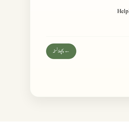
Help
← پچھلا نسخہ