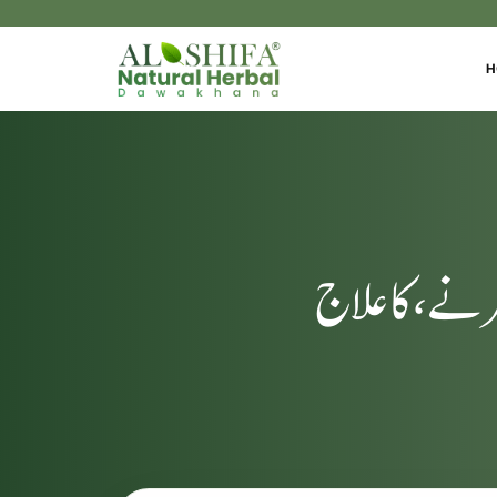
H
رنے، کا علاج