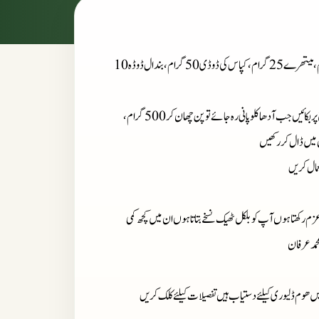
نسخہ الشفاء : مجیٹھ 20 گرام، سوئے 25 گرام، اجوائن 25 گرام، گندم ثابت 25 گرام، میتھرے 25 گرام، کپاس کی ڈوڈی50 گرام، بندال ڈوڈہ 10
500
گرام،
زم رکھتا ہوں آپ کو بلکل ٹھیک نسخے بتاتا ہوں ان میں کچھ کمی
حمد عرفان
میں ھوم ڈلیوری کیلئے دستیاب ہیں تفصیلات کیلئے کلک کریں