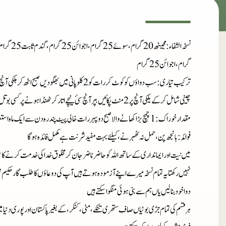
گرام، اجوائن 25 گرام
ترکیب تیاری : سب دواؤں کو کوٹ کررات کو 2 کلو پانی میں بھگو دیں صبح اٹھ کر ہلکی آنچ پر بکائیں جب آدھا کلو پانی رہ جائے تو پن چھان کر
چینی شامل کرکے یلکی آنچ پر 2 منٹ پکائیں بپر آنچ سئ نیچے اتار کر ٹھنڈا ہونے پر کسی بوتل میں ڈال کر رکھیں
مقدار خوراک : 1 چمچ بڑا کھانے والا صبح دوپہر رات خالی پیٹ پندرہ دن سے ایک ماہ استعمال کریں
فوائد : بانجھ پن، حمل نہ ٹھہرنے، کیلئے بہت مفید شرنت ہے مکمل فائدہ ہوگا
میں نیت اور ایمانداری کے ساتھ اللہ کو حاضر ناضر جان کر مخلوق خدا کی خدمت کرنے کا ع
نہیں رکھتا یہ تمام نسخہ میرے اپنے آزمودہ ہوتے ہیں آپ کی دوعاؤں کا طلب گار حکیم م
دوا خود بنا لیں یاں ہم سے بنی ہوئی منگوا سکتے ہیں
ہر قسم کی تمام جڑی بوٹیاں صاف ستھری تنکے، مٹی، کنکر، کے بغیر پاکستان اور پوری دنیا 