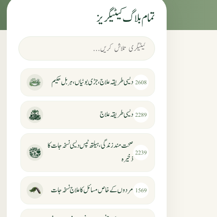
تمام بلاگ کیٹیگریز
دیسی طریقہ علاج، جڑی بوٹیاں، ہربل حکیم
2608
دیسی طریقہ علاج
2289
صحت مند زندگی، ہیلتھ ٹپس دیسی نسخہ جات کا
2239
ذخیرہ
مردوں کے خاص مسائل کا علاج نسخہ جات
1569