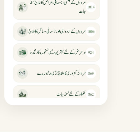
مردوں کے جنسی، جسمانی امراض کا علاج نسخہ
1014
جات
مردوں کے ازدواجی اور جسمانی مسائل کا علاج
1006
ہر مرض کے لئے بہترین دیسی نسخوں کا ذخیرہ
924
مردانہ کمزوری کا علاج جڑی بوٹیوں سے
869
حکماء کےلئے نسخہ جات
862
سرعت انزال کا علاج اور دیسی نسخہ جات
818
عضوخاص کے لئے طلاء جات کے زبردست
746