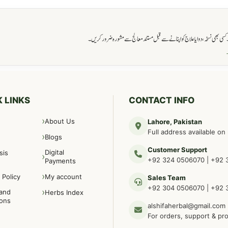
ی بھی نسخہ، دوا یا علاج کو اپنانے سے قبل مستند معالج سے مشورہ ضرور کریں۔
→
 LINKS
CONTACT INFO
About Us
Lahore, Pakistan
Full address available on
Blogs
Customer Support
Digital
sis
+92 324 0506070
|
+92 
Payments
 Policy
My account
Sales Team
+92 304 0506070
|
+92 
and
Herbs Index
ions
alshifaherbal@gmail.com
For orders, support & pr