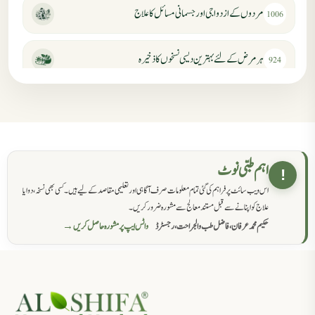
مردوں کے ازدواجی اور جسمانی مسائل کا علاج
1006
ہر مرض کے لئے بہترین دیسی نسخوں کا ذخیرہ
924
مردانہ کمزوری کا علاج جڑی بوٹیوں سے
869
حکماء کےلئے نسخہ جات
862
اہم طبی نوٹ
!
اس ویب سائٹ پر فراہم کی گئی تمام معلومات صرف آگاہی اور تعلیمی مقاصد کے لیے ہیں۔ کسی بھی نسخہ، دوا یا
سرعت انزال کا علاج اور دیسی نسخہ جات
818
علاج کو اپنانے سے قبل مستند معالج سے مشورہ ضرور کریں۔
حکیم محمد عرفان، فاضل طب والجراحت، رجسٹرڈ
واٹس ایپ پر مشورہ حاصل کریں →
عضوخاص کے لئے طلاء جات کے زبردست نسخے
746
جریان، احتلام کےلئے جڑی بوٹیوں کیساتھ دیسی علاج
719