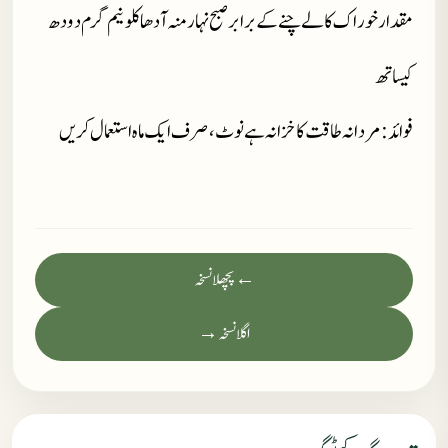
مقدار خوراک کالے چنے کے برابر صبح نہار منہ آدھا کلو نیم گرم دودھ
کیساتھ
فوائد: مردانہ طا قت کا خزانہ ہے نوٹ،صرف ایک ماہ استعمال کریں
← پچھلا نسخہ
اگلا نسخہ →