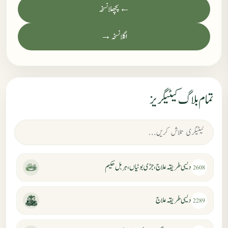
← پچھلا نسخہ
اگلا نسخہ →
تمام بلاگ کیٹیگریز
دیسی طریقہ علاج، جڑی بوٹیاں، ہربل حکیم
2608
دیسی طریقہ علاج
2289