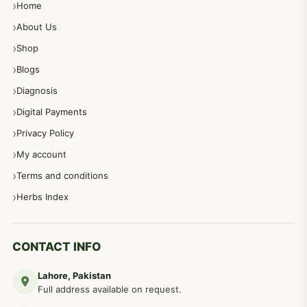
Home
پیٹ، معدہ اور آنتوں کے امراض نسخہ جات
492
About Us
Shop
مشت زنی، ہاتھ رسی، ماسٹر بیشن کا علاج اور نسخہ جات
364
Blogs
Diagnosis
اعصاب اور پٹھوں کے امراض کےلئے دیسی نسخہ جات
350
Digital Payments
Privacy Policy
عورتوں کے امراض کےلئے مختلف دیسی نسخہ جات
334
My account
Terms and conditions
مردانہ طاقت مردانہ ٹائمنگ مردانہ کمزوری کے لیے نسخہ جات
281
Herbs Index
دماغی امراض کےلئے مختلف دیسی نسخہ جات
277
CONTACT INFO
Lahore, Pakistan
مردوں کے خاص امراض کے بے شمار دیسی نسخے
267
Full address available on request.