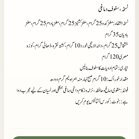
نسخہ، سفوف دماغی
نسخہ الشفاء:مغز کدو 25 گرام،مغز کشنیز 25 گرام،مغز بادام 25 گرام،مغز
بادیان 35 گرام
خشخاش 25 گرام،دانہ الائچی خورد 10 گرام،کشتہ نقرہ،ڈھائی گرام،کوزہ
مصری 120 گرام
تیاری:تمام ادویات کا سفوف بنا لیں
مقدارخوراک:10گرام صبح نہار منہ ہمراہ نیم گرم دودھ
فوائد:مقوی دماغ و حافظہ،نزلہ و زکام دائمی دماغی خشکی اور نسیان کے لیے مجرب دوا
ہے ::نوٹ:کورس اکتالیس یوم کریں