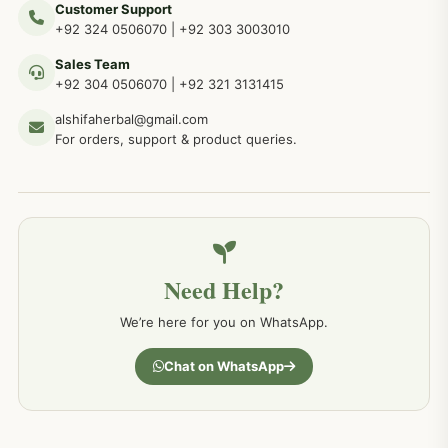
Customer Support
عضو خاص کےلئے طلاء، مالش دیسی علاج
+92 324 0506070
|
+92 303 3003010
263
Sales Team
+92 304 0506070
|
+92 321 3131415
جلد کے امراض کےلئے مختلف دیسی نسخہ جات
238
alshifaherbal@gmail.com
For orders, support & product queries.
جگر کے امراض کےلئے مختلف دیسی نسخہ جات
236
خون کے امراض کےلئے مختلف دیسی نسخہ جات
226
Need Help?
کمر درد کا جڑی بو ٹیوں سے علاج اور نسخہ جات
198
We’re here for you on WhatsApp.
جسمانی کمزوری کا علاج اور نسخہ جات
193
Chat on WhatsApp
دردیں تمام جسمانی دردوں کا دیسی علاج
190