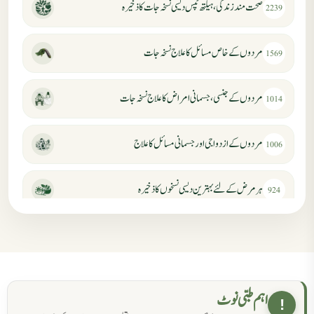
صحت مند زندگی، ہیلتھ ٹپس دیسی نسخہ جات کا ذخیرہ
2239
مردوں کے خاص مسائل کا علاج نسخہ جات
1569
مردوں کے جنسی، جسمانی امراض کا علاج نسخہ جات
1014
مردوں کے ازدواجی اور جسمانی مسائل کا علاج
1006
ہر مرض کے لئے بہترین دیسی نسخوں کا ذخیرہ
924
مردانہ کمزوری کا علاج جڑی بوٹیوں سے
869
حکماء کےلئے نسخہ جات
862
اہم طبی نوٹ
!