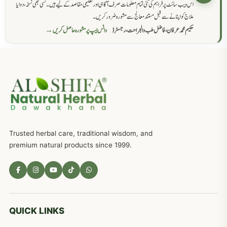
اس ویب سائٹ پر فراہم کی گئی تمام معلومات صرف آگاہی اور تعلیمی مقاصد کے لیے ہیں۔ کسی بھی نسخہ، دوا یا
سرعت انزال کا علاج اور دیسی نسخہ جات
818
علاج کو اپنانے سے قبل مستند معالج سے مشورہ ضرور کریں۔
حکیم محمد عرفان، فاضل طب والجراحت، رجسٹرڈ
واٹس ایپ پر مشورہ حاصل کریں →
عضوخاص کے لئے طلاء جات کے زبردست نسخے
746
جریان، احتلام کےلئے جڑی بوٹیوں کیساتھ دیسی علاج
719
ذکاوت حس کے علاج کےلئے مختلف دیسی نسخہ جات
636
Trusted herbal care, traditional wisdom, and
امراضِ معدہ کا علاج دیسی نسخہ جات
557
premium natural products since 1999.
مادہ تولید، منی کا جڑی بوٹیوں کیساتھ علاج
539
معدہ اور آنتوں کے امراض کا علاج مختلف دیسی نسخہ جات
496
QUICK LINKS