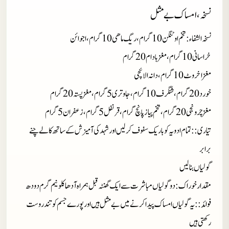
نسخہ،امساک بے مثل
نسخہ الشفاء:تخم اوٹنگن10گرام،ریگ ماھی10گرام،اجوائن
خراسانی10گرام،مغز بادام20گرام
مغزاخروٹ10گرام،دانہ الائچی
خورد20گرام،شنگرف10گرام،جاوتری5گرام،مغزپستہ20گرام
مغزچرونجی20گرام،تخم پیازپانچ گرام،قرنفل5گرام،زعفران5گرام
تیاری::تمام ادویہ کو باریک سفوف کرلیں اور شہد کی آمیزش کے ساتھ کالے چنے
برابر
گولیاں بنا لیں
مقدارخوراک:دو گولیاں مباشرت سے ایک گھنٹہ قبل ہمراہ آدھا کلو نیم گرم دودھ
فوائد::یہ گولیاں امساک پیدا کرنے میں بے مثل ہیں اور پورے جسم کو تندروست
رکھتی ہیں