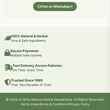
جسمانی کمزوری کا علاج اور نسخہ جات
193
Chat on WhatsApp
دردیں تمام جسمانی دردوں کا دیسی علاج
190
عضو خاص کےلئے طلاء-تیل-آئل-روغن-دیسی نسخہ جات اور علاج
100% Natural & Herbal
188
Pure & Safe Ingredients
Secure Payments
جوڑوں کے امراض کےلئے مختلف دیسی نسخہ جات
186
Multiple Safe Options
Fast Delivery Across Pakistan
جریان و احتلام کےلئے دیسی نسخہ جات
182
On Time, Every Time
Trusted Since 1999
سینہ اور پھیپھڑوں کے امراض کا علاج اور دیسی نسخہ جات
177
Over Two Decades of Trust
دل کی کمزوری کےلئے جڑی بوٹیوں سے علاج
© 2026 Al Shifa Natural Herbal Dawakhana. All Rights Reserved.
175
Herbs Index
Terms & Conditions
Privacy Policy