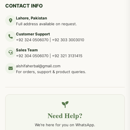
دماغی امراض کےلئے مختلف دیسی نسخہ جات
277
CONTACT INFO
Lahore, Pakistan
مردوں کے خاص امراض کے بے شمار دیسی نسخے
267
Full address available on request.
Customer Support
عضو خاص کےلئے طلاء، مالش دیسی علاج
+92 324 0506070
|
+92 303 3003010
263
Sales Team
+92 304 0506070
|
+92 321 3131415
جلد کے امراض کےلئے مختلف دیسی نسخہ جات
238
alshifaherbal@gmail.com
For orders, support & product queries.
جگر کے امراض کےلئے مختلف دیسی نسخہ جات
236
خون کے امراض کےلئے مختلف دیسی نسخہ جات
226
Need Help?
کمر درد کا جڑی بو ٹیوں سے علاج اور نسخہ جات
198
We’re here for you on WhatsApp.