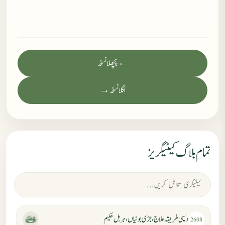
← پچھلا نسخہ
اگلا نسخہ →
تمام بلاگ کیٹیگریز
دیسی طریقہ علاج، جڑی بوٹیاں، ہربل حکیم
2608