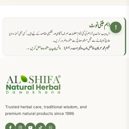
حکماء کےلئے نسخہ جات
862
اہم طبی نوٹ
!
اس ویب سائٹ پر فراہم کی گئی تمام معلومات صرف آگاہی اور تعلیمی مقاصد کے لیے ہیں۔ کسی بھی نسخہ، دوا یا
سرعت انزال کا علاج اور دیسی نسخہ جات
818
علاج کو اپنانے سے قبل مستند معالج سے مشورہ ضرور کریں۔
حکیم محمد عرفان، فاضل طب والجراحت، رجسٹرڈ
واٹس ایپ پر مشورہ حاصل کریں →
عضوخاص کے لئے طلاء جات کے زبردست نسخے
746
جریان، احتلام کےلئے جڑی بوٹیوں کیساتھ دیسی علاج
719
ذکاوت حس کے علاج کےلئے مختلف دیسی نسخہ جات
636
Trusted herbal care, traditional wisdom, and
امراضِ معدہ کا علاج دیسی نسخہ جات
557
premium natural products since 1999.