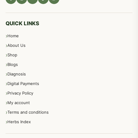
مادہ تولید، منی کا جڑی بوٹیوں کیساتھ علاج
539
معدہ اور آنتوں کے امراض کا علاج مختلف دیسی نسخہ جات
496
QUICK LINKS
Home
پیٹ، معدہ اور آنتوں کے امراض نسخہ جات
492
About Us
Shop
مشت زنی، ہاتھ رسی، ماسٹر بیشن کا علاج اور نسخہ جات
364
Blogs
Diagnosis
اعصاب اور پٹھوں کے امراض کےلئے دیسی نسخہ جات
350
Digital Payments
Privacy Policy
عورتوں کے امراض کےلئے مختلف دیسی نسخہ جات
334
My account
Terms and conditions
مردانہ طاقت مردانہ ٹائمنگ مردانہ کمزوری کے لیے نسخہ جات
281
Herbs Index