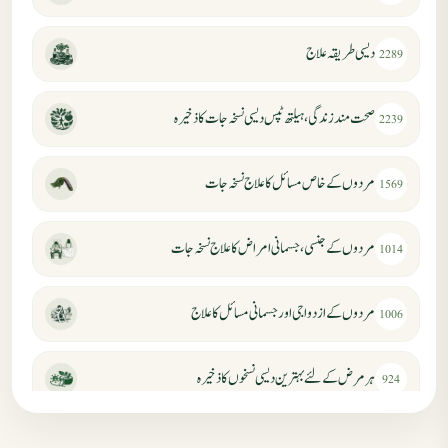
دیسی طریقہ علاج
2289
صحت مند زندگی، ہیلتھ ٹپس دیسی نسخہ جات کا ذخیرہ
2239
مردوں کے خاص مسائل کا علاج نسخہ جات
1569
مردوں کے جنسی، جسمانی امراض کا علاج نسخہ جات
1014
مردوں کے ازدواجی اور جسمانی مسائل کا علاج
1006
ہر مرض کے لئے بہترین دیسی نسخوں کا ذخیرہ
924
مردانہ کمزوری کا علاج جڑی بوٹیوں سے
869