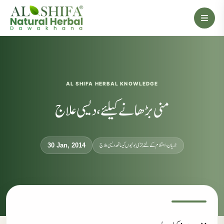
AL SHIFA HERBAL KNOWLEDGE
منی بڑھانے کیلئے، دیسی علاج
جریان، احتلام کےلئے جڑی بوٹیوں کیساتھ دیسی علاج
30 Jan, 2014