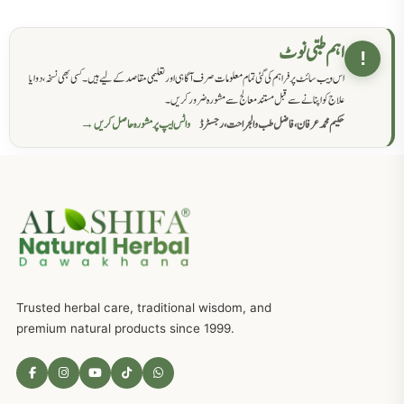
حکماء کےلئے نسخہ جات
862
اہم طبی نوٹ
!
اس ویب سائٹ پر فراہم کی گئی تمام معلومات صرف آگاہی اور تعلیمی مقاصد کے لیے ہیں۔ کسی بھی نسخہ، دوا یا
سرعت انزال کا علاج اور دیسی نسخہ جات
818
علاج کو اپنانے سے قبل مستند معالج سے مشورہ ضرور کریں۔
حکیم محمد عرفان، فاضل طب والجراحت، رجسٹرڈ
واٹس ایپ پر مشورہ حاصل کریں →
عضوخاص کے لئے طلاء جات کے زبردست نسخے
746
جریان، احتلام کےلئے جڑی بوٹیوں کیساتھ دیسی علاج
719
ذکاوت حس کے علاج کےلئے مختلف دیسی نسخہ جات
636
Trusted herbal care, traditional wisdom, and
امراضِ معدہ کا علاج دیسی نسخہ جات
557
premium natural products since 1999.
مادہ تولید، منی کا جڑی بوٹیوں کیساتھ علاج
539