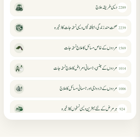
دیسی طریقہ علاج
2289
صحت مند زندگی، ہیلتھ ٹپس دیسی نسخہ جات کا ذخیرہ
2239
مردوں کے خاص مسائل کا علاج نسخہ جات
1569
مردوں کے جنسی، جسمانی امراض کا علاج نسخہ جات
1014
مردوں کے ازدواجی اور جسمانی مسائل کا علاج
1006
ہر مرض کے لئے بہترین دیسی نسخوں کا ذخیرہ
924
مردانہ کمزوری کا علاج جڑی بوٹیوں سے
869