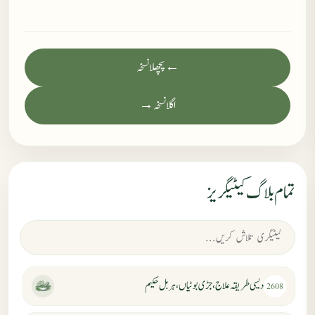
← پچھلا نسخہ
اگلا نسخہ →
تمام بلاگ کیٹیگریز
دیسی طریقہ علاج، جڑی بوٹیاں، ہربل حکیم
2608