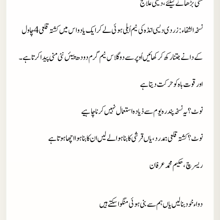
منی بڑھانے کیلئے، دیسی علاج
نسخہ الشفاء
: زردی دیسی انڈہ کی نیم اُبلی ہوئی لے کر ایک یا دو اس میں کشتہ قلعی 4 چاول
کے دانے جتنا رکھ کر کھائیں اُوپر سےدو گلاس نیم گرم دودھ پیئں نئی منی پیدا کرتا ہے ۔
اور قوت باہ کو حرکت دیتا ہے
نوٹ
؟ یہ نسخہ پندرہ یوم سے ذیادہ استعمال نہیں کرنا چاہیے
نوٹ
؟ کشتہ قلعی ہمدرد،یاں قرشی کا بنا ہوا لےلیں ان کا بنا ہوا اچھا ہوتا ہے
ریسرچ،حکیم محمد عرفان
دواء خود بنا لیں یاں ہم سے بنی ہوئی منگوا سکتے ہیں