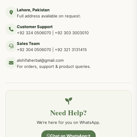
Lahore, Pakistan
مردوں کے خاص امراض کے بے شمار دیسی نسخے
267
Full address available on request.
Customer Support
عضو خاص کےلئے طلاء، مالش دیسی علاج
+92 324 0506070
|
+92 303 3003010
263
Sales Team
+92 304 0506070
|
+92 321 3131415
جلد کے امراض کےلئے مختلف دیسی نسخہ جات
238
alshifaherbal@gmail.com
For orders, support & product queries.
جگر کے امراض کےلئے مختلف دیسی نسخہ جات
236
خون کے امراض کےلئے مختلف دیسی نسخہ جات
226
Need Help?
کمر درد کا جڑی بو ٹیوں سے علاج اور نسخہ جات
198
We’re here for you on WhatsApp.
جسمانی کمزوری کا علاج اور نسخہ جات
193
Chat on WhatsApp