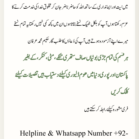
میں نیت اور ایمانداری کے ساتھ اللہ کو حاضر ناضر جان کر مخلوق خدا کی خدمت کرنے کا
عزم رکھتا ہوں آپ کو بلکل ٹھیک نسخے بتاتا ہوں ان میں کچھ کمی نہیں رکھتا یہ تمام نسخے
میرے اپنے آزمودہ ہوتے ہیں آپ کی دُعاؤں کا طلب گار حکیم محمد عرفان
ہر قسم کی تمام جڑی بوٹیاں صاف ستھری تنکے، مٹی، کنکر، کے بغیر
پاکستان اور پوری دنیا میں ھوم ڈلیوری کیلئے دستیاب ہیں تفصیلات کیلئے
کلک کریں
فری مشورہ کیلئے رابطہ کر سکتے ہیں
Helpline & Whatsapp Number +92-