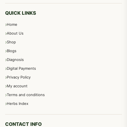
معدہ اور آنتوں کے امراض کا علاج مختلف دیسی نسخہ جات
496
QUICK LINKS
Home
پیٹ، معدہ اور آنتوں کے امراض نسخہ جات
492
About Us
Shop
مشت زنی، ہاتھ رسی، ماسٹر بیشن کا علاج اور نسخہ جات
364
Blogs
Diagnosis
اعصاب اور پٹھوں کے امراض کےلئے دیسی نسخہ جات
350
Digital Payments
Privacy Policy
عورتوں کے امراض کےلئے مختلف دیسی نسخہ جات
334
My account
Terms and conditions
مردانہ طاقت مردانہ ٹائمنگ مردانہ کمزوری کے لیے نسخہ جات
281
Herbs Index
دماغی امراض کےلئے مختلف دیسی نسخہ جات
277
CONTACT INFO