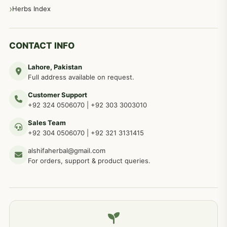
مردانہ طاقت مردانہ ٹائمنگ مردانہ کمزوری کے لیے نسخہ جات
281
Herbs Index
دماغی امراض کےلئے مختلف دیسی نسخہ جات
277
CONTACT INFO
Lahore, Pakistan
مردوں کے خاص امراض کے بے شمار دیسی نسخے
267
Full address available on request.
Customer Support
عضو خاص کےلئے طلاء، مالش دیسی علاج
+92 324 0506070
|
+92 303 3003010
263
Sales Team
+92 304 0506070
|
+92 321 3131415
جلد کے امراض کےلئے مختلف دیسی نسخہ جات
238
alshifaherbal@gmail.com
For orders, support & product queries.
جگر کے امراض کےلئے مختلف دیسی نسخہ جات
236
خون کے امراض کےلئے مختلف دیسی نسخہ جات
226