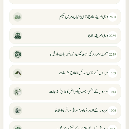
دیسی طریقہ علاج، جڑی بوٹیاں، ہربل حکیم
2608
دیسی طریقہ علاج
2289
صحت مند زندگی، ہیلتھ ٹپس دیسی نسخہ جات کا ذخیرہ
2239
مردوں کے خاص مسائل کا علاج نسخہ جات
1569
مردوں کے جنسی، جسمانی امراض کا علاج نسخہ جات
1014
مردوں کے ازدواجی اور جسمانی مسائل کا علاج
1006