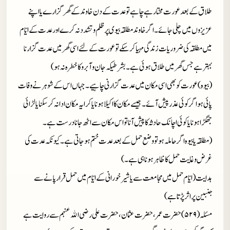
طلاق کے بعد عورت مختار ہے چاہے تو عدت کے دن خاوند کے گھر گزارے یا اپنے
عزیزوں میں چلی جائے۔ اگر خاوند مطلقہ بیوی پر ظلم و تشدد نہ کرے اور عدت کے ایّام
میں مطلقہ کی ضروریات زندگی مہیا کرسکے تو عورت کے لئے اسی گھر میں عدت گزارنا
بہتر ہے جس گھر میں طلاق ہوئی ہے۔ بشرطیکہ جان و آبرو کا خطرہ نہ ہو)
(بیوہ)عورت کو بھی اسی مکان میں عدت گزارنی چاہیے۔ جہاں اس کے شوہر نے وفات
پائی ہو اگر کوئی عذر پیش آئے۔ جیسے مکان کا اکیلا ہونا یا کرایہ مکان ادا نہ کرسکنا یا لڑائی
جھگڑا ہونا یا کوئی اچانک حادثہ کا پیش آنا تو اس مکان سے اٹھ جانا درست ہے۔
(مطلقہ یا بیوہ اگرحاملہ ہوتووضع حمل کے بعد عدت ختم ہوجاتی ہے۔ کیونکہ عدت کی
غرض و غایت حمل کا ظاہر ہونا ہی ہے۔)
ہدایت (ایّام حمل میں مجامعت سے یا شیر خورانی کے ایّام میں حمل قرار پانے سے
جنبین پر اثر پڑتا ہے)
مسئلہ(۵۲۹)حضرت عمر، حضرت عثمان، حضرت علی رضی الله عنہم سے روایت ہے