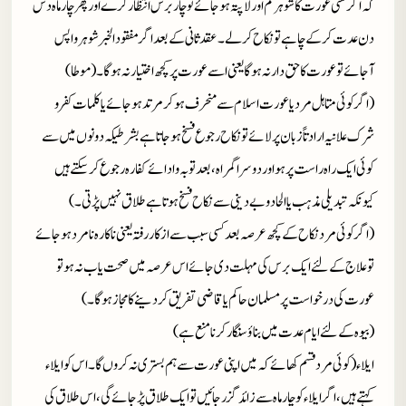
کہ اگر کسی عورت کا شوہر گم اور لاپتہ ہوجائے تو چار برس انتظار کرے اور پھر چار ماہ دس
دن عدت کر کے چاہے تو نکاح کرلے۔ عقد ثانی کے بعد اگر مفقود الخبر شوہر واپس
آجائے تو عورت کا حق دار نہ ہوگا یعنی اسے عورت پر کچھ اختیار نہ ہوگا۔ (موطا)
(اگر کوئی متاہل مرد یا عورت اسلام سے منحرف ہو کر مرتد ہوجائے یا کلمات کفر و
شرک علانیہ ارادتاً زبان پر لائے تو نکاح رجوع فسخ ہوجاتا ہے بشرطیکہ دونوں میں سے
کوئی ایک راہ راست پر ہو اور دوسرا گمراہ، بعد توبہ و ادائے کفارہ رجوع کر سکتے ہیں
کیونکہ تبدیلی مذہب یا الحاد و بے دینی سے نکاح فسخ ہوتا ہے طلاق نہیں پڑتی۔)
(اگر کوئی مرد نکاح کے کچھ عرصہ بعد کسی سبب سے ازکار رفتہ یعنی ناکارہ نامرد ہوجائے
تو علاج کے لئے ایک برس کی مہلت دی جائے اس عرصہ میں صحت یاب نہ ہو تو
عورت کی درخواست پر مسلمان حاکم یا قاضی تفریق کردینے کا مجاز ہوگا۔)
(بیوہ کے لئے ایام عدت میں بناؤ سنگار کرنا منع ہے)
ایلاء (کوئی مرد قسم کھائے کہ میں اپنی عورت سے ہم بستری نہ کروں گا۔ اس کو ایلاء
کہتے ہیں، اگر ایلاء کو چار ماہ سے زائد گزر جائیں تو ایک طلاق پڑجائے گی، اس طلاق کی