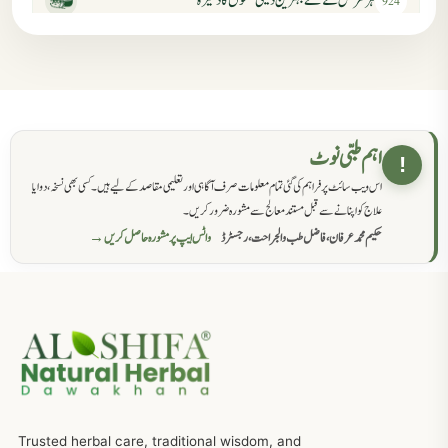
ہر مرض کے لئے بہترین دیسی نسخوں کا ذخیرہ
924
مردانہ کمزوری کا علاج جڑی بوٹیوں سے
869
حکماء کےلئے نسخہ جات
862
اہم طبی نوٹ
!
اس ویب سائٹ پر فراہم کی گئی تمام معلومات صرف آگاہی اور تعلیمی مقاصد کے لیے ہیں۔ کسی بھی نسخہ، دوا یا
سرعت انزال کا علاج اور دیسی نسخہ جات
818
علاج کو اپنانے سے قبل مستند معالج سے مشورہ ضرور کریں۔
حکیم محمد عرفان، فاضل طب والجراحت، رجسٹرڈ
واٹس ایپ پر مشورہ حاصل کریں →
عضوخاص کے لئے طلاء جات کے زبردست نسخے
746
جریان، احتلام کےلئے جڑی بوٹیوں کیساتھ دیسی علاج
719
ذکاوت حس کے علاج کےلئے مختلف دیسی نسخہ جات
636
Trusted herbal care, traditional wisdom, and