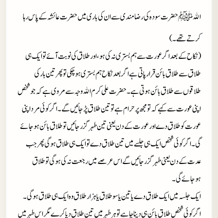
الله
ﷺ
حضرت سودہ کی رضامندی سے ان کی باری میں حضرت عائشہ کے پاس رہا
کرتے تھے۔)
(نکاح کے بعد اگر عورت سے ہم بستری نہ کی ہو، اور طلاق کی نوبت آئے تو ایک ہی
طلاق سے طلاق بائن قرار پاتی ہے اگر بعد نکاح ہم بستری ہو چکی تو پھر تین بار کی
طلاقوں سے طلاق بائن ہوتی ہے۔ حضرت علی کرم الله وجہ سے مروی ہے کہ جو شخص
اپنی عورت سے کہے کہ تو مجھ پر حرام ہے تو تین طلاق پڑجائیں گے۔ اگر کوئی مرد اپنی
عورت کو طلاق دے اور عورت کے دن یعنی تین طہر گزر جائیں تو طلاق بائن ہوجائے
گی۔ اگر کوئی شخص ایک ہی جلسے میں تین طلاق دے تو ایک ہی طلاق ہوگی پھر جب
عدت کے دن یعنی طہر گزر جائیں گے اس عرصے میں رجعت نہ کی ہوگی تو طلاق
ہوجائے گی۔
ایک جلسہ میں ایک طلاق دے یا تین یا سو طلاق یا ہزار طلاق وہ ایک ہی طلاق ہوگی۔
اگر کوئی شخص طلاق بائن ہی دینا چاہے تو ہر طہر میں تین طلاق دیا کرے مگر اس طہر میں