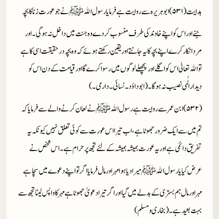
ہدایت(۵۳۱)ابوہریرہ سے روایت ہے فرمایا رسول الله
ﷺ
نے جو عورت زنا کا بچہ
جنے اور اس کو اپنے خاوند کی طرف منسوب کردے وہ جنت میں داخل نہ ہوگی۔ اور
مرد انکار کرے اپنے بچہ کا یہ جانتے اور یقین رکھتے ہوئے کہ وہ بچہ درحقیقت اسی کا ہے
تو الله تعالیٰ اس کو اگلے اور پچھلے لوگوں میں رسوا کرے گا اور قیامت کے دن اس کو
دیدار الٰہی نصیب نہ ہوگا۔ (ابوداؤد۔ نسائی۔ دارمی۔)
(۵۳۲)ابن عمر سے روایت ہے رسول الله
ﷺ
نے لعان کرنے والے سے فرمایا کہ
تم میں سے ایک ضرور جھوٹا ہے،اب تیرا اس عورت سے کوئی تعلق نہیں کیونکہ یہ
تفریق دائمی ہے اور یہ عورت ہمیشہ ہمیشہ کے لئے تجھ پر حرام ہے۔ اس شخص نے
عرض کیا یارسول الله
ﷺ
میرا دیا ہوا مہر اورمال فرمایا اگر تو اپنے دعوے میں سچا ہے
مہر اور مال ہم بستری کے بدلے میں گیا اور اگر تیرا دعویٰ جھوٹا ہے مہر کا واپس لینا تجھ سے
بہت بعید ہے۔ (بخاری و مسلم)