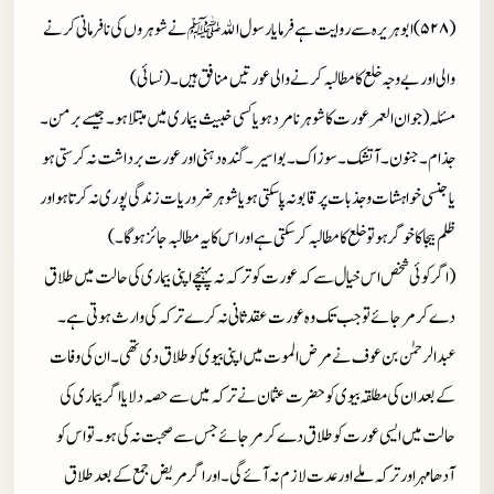
(۵۲۸)ابوہریرہ سے روایت ہے فرمایا رسول الله
ﷺ
نے شوہروں کی نافرمانی کرنے
والی اور بے وجہ خلع کا مطالبہ کر نے والی عورتیں منافق ہیں۔ (نسائی)
مسئلہ(جوان العمر عورت کا شوہر نامرد ہو یا کسی خبیث بیماری میں مبتلا ہو۔ جیسے برمن ۔
جذام۔ جنون۔ آتشک۔ سوزاک۔ بواسیر۔ گندہ دہنی اور عورت برداشت نہ کرستی ہو
یا جنسی خواہشات و جذبات پر قابو نہ پاسکتی ہو یا شوہر ضروریات زندگی پوری نہ کرتا ہو اور
ظلم بیجا کا خوگر ہو تو خلع کا مطالبہ کرسکتی ہے اور اس کا یہ مطالبہ جائز ہوگا۔)
(اگر کوئی شخص اس خیال سے کہ عورت کو ترکہ نہ پہنچے اپنی بیماری کی حالت میں طلاق
دے کر مرجائے تو جب تک وہ عورت عقد ثانی نہ کرے تر کہ کی وارث ہوتی ہے۔
عبدالرحمٰن بن عوف نے مرض الموت میں اپنی بیوی کو طلاق دی تھی۔ ان کی وفات
کے بعد ان کی مطلقہ بیوی کو حضرت عثمان نے ترکہ میں سے حصہ دلایا اگر بیماری کی
حالت میں ایسی عورت کو طلاق دے کر مرجائے جس سے صحبت نہ کی ہو۔ تو اس کو
آدھا مہر اور ترکہ ملے اور عدت لازم نہ آئے گی۔ اور اگر مریض جمع کے بعد طلاق