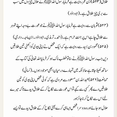
طلاق(۵۲۳)ابن عمر روایت ہے فرمایا رسول الله
ﷺ
نے حلال چیزوں میں سب
سے بری چیز طلاق ہے۔ (ابوداؤد)
(۵۲۴)ثوبان سے روایت ہے فرمایا رسول الله
ﷺ
نے جو عورت بے وجہ اپنے شوہر
سے طلاق چاہے اس پر جنت حرام ہے۔ (احمد۔ ترمذی۔ ابوداؤد۔ ابن ماجہ۔ دارمی)
(۵۲۵)محمود بن بسید سے روایت ہے کہ ایک شخص نے اپنی بیوی کو اکھٹی تین طلاقیں
دیں جب رسول الله
ﷺ
نے سنا تو غضب ناک ہو کر فرمایا الله تعالیٰ کی کتاب کے
ساتھ کھیلا جاتا ہے حالانکہ میں تمہارے درمیان ابھی موجود ہوں۔ (نسائی)
ممانعت(۵۲۶)عبدالله بن مسعود سے مروی ہے کہ کوئی شخص اپنی بیوی کو تین
طلاقیں دے پھر کسی سے کہے تو اس عورت سے نکاح کر کے طلاق دیدے تاکہ میرے
لئے اس سے نکاح کرنا جائز اور
حلال ہوجائےاور وہ دوسرا شخص ایسا ہی کرے یعنی نکاح کر کے طلاق دیدے تو ایسے