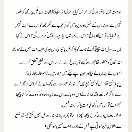
خدمت میں حاضر ہوئی اور عرض کیا یارسول الله
ﷺ
ثابت بن قیس پر مجھ کو غصہ
نہیں ہے اور نہ اس کے خلق اور دین میں کوئی عیب ہے مگر مجھ کو اس سے محبت نہیں
ہے فرمایا کیا تو اس کا وہ باغ جو اس نے مہر میں دیا ہے۔ واپس کردے گی؟؀ اس نے کہا
ہاں۔ رسول الله
ﷺ
نے ثابت کو بلا کر فرمایا تیری اس بیوی حبیبہ بنت سہل نے جو کچھ
الله تعالیٰ کو منظور تھا مجھ سےکہا، تو اپنا باغ لے لے اور اس سے قطع تعلق کرلے۔
انہوں نے اپنا مال لے لیا اور حبیبہ اپنے میکے میں بیٹھ رہیں۔ (موطا۔ بخاری)
یہ پہلا خلع تھا، اس کو خلع کہتے ہیں کہ خاوند عورت سے کچھ مال لے کر اس کو چھوڑے
دے، اگر عورت جتنا خاوند نے اس کو دیا ہے اس سے زیادہ خاوند کو دے کر اپنا پیچھا
چھڑائے تو اس میں کچھ قباحت یا کراہت نہیں۔
جو عورت مال دے کر اپنا پیچھا چھڑائے تو پھر اپنے خاوند سے مل نہیں سکتی کیونکہ خلع
سے طلاق بائن ہوتی ہے جس کے بعد رجعت نہیں ہوسکتی)