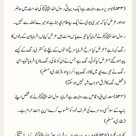
(۵۳۳)ابوہریرہ سے روایت ہے ایک دیہاتی رسول الله
ﷺ
کی خدمت میں حاضر
ہوا اور عرض کیا کہ میری بیوی نے ایک سیاہ فام بچہ جنا ہے جو میرے نطفہ سے نہیں۔
رسول الله
ﷺ
نے فرمایا کیا تیرے پاس اونٹ ہیں عرض کیا ہاں، فرمایا ان کے بالوں کا
رنگ کیسا ہے؟ عرض کیا سرخ، فرمایا سرخ اونٹوں کے بچے خاکستری رنگ کے کیسے
پیدا ہوگئے؟ عرض کیا کوئی رنگ ہے جس نے ان کو خاکی رنگ بنادیا، فرمایا شاید اسی
رنگ نے تیرے بچہ میں کالا رنگ پیدا کردیا ہو، (بخاری و مسلم)
(محض رنگ کا فرق موجب شبہ نہیں ہوسکتا)
(۵۳۴)سعد بن ابی وقاص سے روایت ہے فرمایا رسول الله
ﷺ
نے جو شخص اپنے
باپ کے سوا کسی دوسرے کی طرف خود کو منسوب کرے اس پر جنت حرام ہے۔
(بخاری و مسلم)
کفران نعمت(۵۳۵)ابوہریرہ سے روایت ہے فرمایا رسول الله
ﷺ
نے اپنے حقیقی