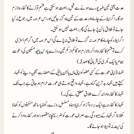
عدت یعنی تین طہر پورے ہونے سے قبل رجعت ہوسکتی ہے قسم توڑنے کا کفارہ لازم
ہوگا۔ اگر ایلاء کے چار ماہ اور عدت کے تین ماہ گزر جائیں اور اس عرصہ میں رجوع نہ کیا
جائے تو طلاق بائن پڑ جائے گی پھر رجعت نہیں ہو سکتی۔
اگر ایلاء کو چار ماہ کا عرصہ نہ گزرے تو طلاق نہ پڑے گی اس عرصہ میں اگر ہم بستری
کرے تو قسم کا کفارہ ادا کرنا لازم ہوگا کم ازکم تین روزے یادس یا چھ مسکین کی دعوت
طعام یا ایک بکری کی قربانی کا صدقہ)
ظِہار (اپنی عورت کے کسی عضو کو اپنی ماں یا بہن یا بیٹی کے اعضا سے تشبیہ دینے کو ظہار
کہتے ہیں ظہار بدترین گناہ ہے، ظہار واقع ہوتے ہی عورت حرام ہوجاتی ہے جب تک
ظہار کا کفارہ ادا نہ کرے طلاق معلق رہے گی۔)
ظہار کاکفارہ ہے ایک بردہ آزاد کرنا یا دو ماہ مسلسل روزے رکھنا یا ساٹھ مسکینوں کو کھانا
کھلانا اگر ظہار کے بیہودگی سے صرف عورت کو ضرر پہنچانا مقصود ہو اورکفارہ ادا کرنے
کی نیت نہ تو ایلا ہوجائے گا۔