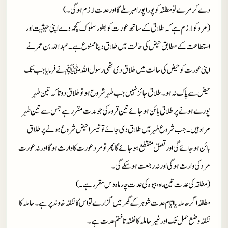
دے کر مرے تو مطلقہ کو پورا پورا مہر ملے گا اور عدت لازم ہوگی۔)
(مرد کو لاز م ہے کہ طلاق کے ساتھ عورت کو بطور سلوک کچھ دے اپنی حیثیت اور
استطاعت کے مطابق حیض کی حالت میں طلاق دینا ممنوع ہے۔ عبدالله بن عمر نے
اپنی عورت کو حیض کی حالت میں طلاق دی تھی رسول الله
ﷺ
نے فرمایا جب تک
حیض سے پاک نہ ہو۔ طلاق جائز نہیں جب طہر شروع ہو تو طلاق دو تاکہ تین طہر
پورے ہونے پر طلاق بائن ہوجائے تین قروء کی جو مدت مقرر ہے جس سے تین طہر
مراد ہیں۔ جب شروع طہر میں طلاق دی جائے تو تیسرا حیض شروع ہونے پر طلاق
بائن ہوجائے گی اور تعلق منقطع ہوجائے گا پھر تو مرد عورت کا وارث ہوگا اور نہ عورت
مرد کی وارث ہوگی اور نہ رجعت ہوسکے گی۔
(مطلقہ کی عدت تین ماہ، بیوہ کی عدت چار ماہ دس مقرر ہے۔)
مطلقہ اگر حاملہ یا ایّام عدت شوہر کے گھر میں گزارے تو اس کا نفقہ خاوند پر ہے۔ حاملہ کا
نفقہ وضع حمل تک اور غیر حاملہ کا نفقہ تاختم عدت ہے۔