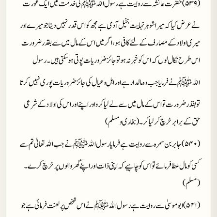
(۵۳۹)حضرت عائشہ سے روایت ہے رسول الله
ﷺ
کی خدمت میں ایک عورت
نے عرض کیا کہ میرا شوہر نہایت بخیل آدمی ہے مجھ کو اس قدر نہیں دیتا جو میرے اور
میری اولاد کے مصارف کے لئے کافی ہو، اگر میں اس کے مال میں سے بقدر ضرورت
اس طرح نکال لوں کہ اس کو خبر نہ ہو تو جائز ضروریات پوتی ہو سکتی ہیں۔ رسول
الله
ﷺ
نےفرمایا جب وہ مالدار ہے اور اہل و عیال کی جائز ضروریات پوری نہیں کرتا
تو بقدر ضرورت تو اس کے مال میں سے لے لیا کرو اوراپنے اور اس کی اولاد کے شرعی
حق کے برابر خرچ کر لیا کر۔ (بخاری و مسلم)
(۵۴۰)جابر بن سمرہ سے روایت ہے فرمایا رسول الله
ﷺ
نے جب الله تعالیٰ تم سے
کسی کو مال عطا فرمائے تو اس کو چاہیے کہ اپنی ذات اور اپنے گھر والوں پر خرچ کرے۔
(مسلم)
(۵۴۱)ابو موسیٰ سے روایت ہے رسول الله
ﷺ
نے اس شخص پر لعنت فرمائی ہے جو