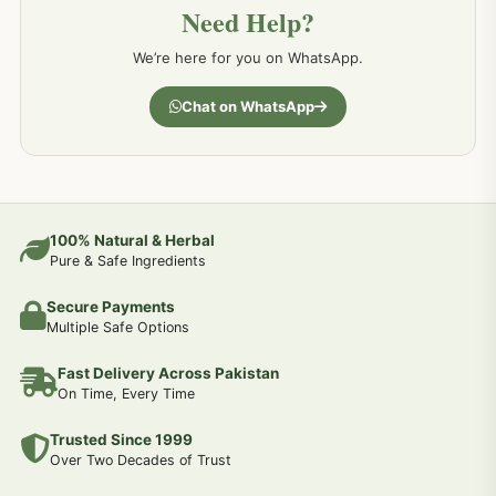
Need Help?
کمر درد کا جڑی بو ٹیوں سے علاج اور نسخہ جات
198
We’re here for you on WhatsApp.
جسمانی کمزوری کا علاج اور نسخہ جات
193
Chat on WhatsApp
دردیں تمام جسمانی دردوں کا دیسی علاج
190
عضو خاص کےلئے طلاء-تیل-آئل-روغن-دیسی نسخہ جات اور علاج
100% Natural & Herbal
188
Pure & Safe Ingredients
Secure Payments
جوڑوں کے امراض کےلئے مختلف دیسی نسخہ جات
186
Multiple Safe Options
Fast Delivery Across Pakistan
جریان و احتلام کےلئے دیسی نسخہ جات
182
On Time, Every Time
Trusted Since 1999
سینہ اور پھیپھڑوں کے امراض کا علاج اور دیسی نسخہ جات
177
Over Two Decades of Trust