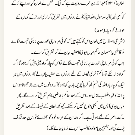
لعان(۵۳۰)عبدالله بن عمر سے روایت ہے کہ ایک شخص نے لعان کیا اور اپنے لڑکے
کو کسی غیر کا کہا، رسول الله
ﷺ
نے دونوں میں تفریق کرادی اور لڑکے کو ماں کے
حوالے کردیا۔ (موطا)
(شرعی اصطلاح میں لعان اس کو کہتے ہیں کہ کوئی مرد اپنی عورت پر زنا کی تہمت لگائے
تو قاضی یا مسلمان حاکم میاں بیوی کا حلفیہ بیان لے کر تفریق کرادے۔
جب کوئی مرد اپنی عورت پر زنا کی تہمت لگائے تو اس کو چار گواہ عینی پیش کرنا ہوگا اگر
گواہ نہ لاسکے تو حاکم آخری فیصلہ کے لئے دونوں سے حلفیہ بیان لے گا، دونوں میں ہر
ایک کو چار بار الله کی قسم کھا کر پانچویں بار یہ کہنا ہوگا کہ دونوں میں سے جو جھوٹا ہو اس
پر الله کا قہر وغضب نازل ہو۔ اس کے بعد حاکم یا قاضی باہم تفریق کرادے گا۔ پھر
میاں بیوی آپس میں کبھی نکاح نہیں کرسکتے۔ کیونکہ لعان کے فیصلہ کے بعد تفریق
مدّت العمر کے لئے ہوتی ہے۔ اگر بعد ان کے مردو خود کو جھٹلائے تو اس پر حدقذف
پڑے گی اور جنبین یا مولود کا نسب اس سے ملادیا جائے گا۔)