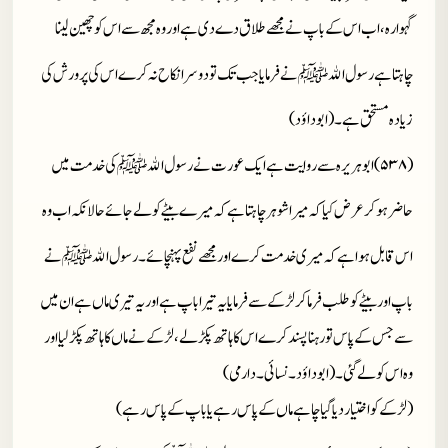
گہوارہ، اب اس کے باپ نے مجھے طلاق دے دی ہے اور وہ مجھ سے اس کو چھین لینا
چاہتا ہے رسول الله
ﷺ
نے فرمایا جب تک تو دوسرا نکاح نہ کرے اس کی پرورش کی
زیادہ مستحق ہے۔ (ابوداؤد)
(۵۳۸)ابوہریرہ سے روایت ہے ایک عورت نے رسول الله
ﷺ
کی خدمت میں
حاضر ہوکر عرض کیا کہ میرا شوہر چاہتا ہے کہ میرے بیٹے کو لے جائے حالانکہ اب وہ
اس قابل ہوا ہے کہ میری خدمت کر ے اور مجھے نفع پہنچائے۔ رسول الله
ﷺ
نے
باپ اور بیٹے کو طلب فرما کر لڑکے سے فرمایا یہ تیرا باپ ہے اور یہ تیری ماں ہے ان میں
سے جس کے پاس تو رہنا پسند کرے اس کا ہاتھ پکڑ لے، لڑکے نے ماں کا ہاتھ پکڑ لیا اور
وہ اس کو لے گئی۔ (ابوداؤد۔ نسائی۔ دارمی)
(لڑکے کو اختیار دیا گیا چاہے ماں کے پاس رہے یا باپ کے پاس رہے)