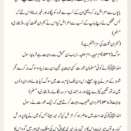
باپوں سے اعراض نہ کرو یعنی ان کے نسب سے خود کو بیگانہ اور غیر نہ بناؤ اس لئے کہ
جس شخص نے اپنے باپ کے نسب سے اعراض کیا اس نے کفران نعمت کیا۔، (بخاری و
مسلم)
(کفران نعمت کی سزا جہنم ہے)
سوگ(۵۳۶)ام حبیبہ ، ام عطیہ ، زینب بن حجش سے روایت ہے فرمایا رسول
الله
ﷺ
نے کوئی مسلمان عورت کسی میت پر تین دن سے زیادہ سوگ نہ کرے مگر
شوہر کے مرنے پر چار مہینے دس دن تک ایام مدت میں سوگ کیاجائے اور ان دنوں
میں نہ تو رنگین کپڑے پہنے اور نہ مہندی و سرمہ لگائے۔ (بخاری و مسلم)
ہدایت(۵۳۷)عمرو بن شعیب روایت کرتے ہیں کہ ایک عورت نے رسول
الله
ﷺ
کی خدمت میں حاضر ہو کر عرض کیا کہ میرا بیٹا جس کو میں نے پالا پرورش
کیا۔ مدتوں میرا پیٹ اس کا برتن رہا۔ میری چھاتی اس کی مشک رہی اور میں گود اس کا