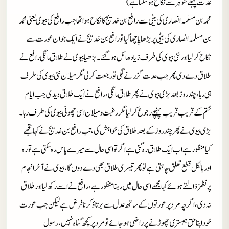
عدت پہلے شوہر سے نکاح ہوسکتا ہے)
محمد بن مسلمہ انصاری کی بیٹی سے رافع بن خدیج کا نکاح ہوا تھا جب رافع کی بیوی یعنی محمد
بن مسلمہ انصاری کی بیٹی پر بڑھاپا چھا گیا تو رافع بن خدیج نےایک جوان عورت سے
نکاح کر لیا اور نئی بیوی کی طرف زیادہ مائل ہوگئے۔ بڑھیا بیوی نے طلاق مانگی رافع نے
طلاق دے دی پھر جب عدت گزرنے لگی تو رجعت کرلی مگر میلان نئی بیوی کی طرف
ہی رہا، چند روز بعد بڑی بیوی نےپھر طلاق مانگی، رافع نے ایک طلاق دیدی جب ایام
ختم کے قریب قریب پہنچے رجوع کرلیا مگر رغبت و میلان اسی چھوٹی بیوی کی طرف رہا۔
بڑی بیوی نے پھر چند روز کے بعد طلاق کی خواہش کی، تب رافع بن خدیج نے کہا تجھے
کیا منظور ہے اب ایک طلاق رہ گئی ہے اگرتو اسی حال سے میرے پاس رہ سکتی ہے تو رہ
اور بالکل قطع تعلق چاہتی ہے تو پھر تیسری طلاق بھی دے دوں گا، بیوی نے آخر انجام
پر نظز ڈالتے ہوئے کہا مجھے اسی حال میں رہنا منظور ہے، رافع نے اسے رکھ لیا اور طلاق
نہ دی، اگرچہ مرد پر عورتوں کے ساتھ عدل سے برتاؤ کرنا فرض ہے لیکن جب عورت
خود اپنا حق ہمبستری چھوڑنے پر راضی ہوجائے تو مرد پر کچھ گناہ نہیں، رسول