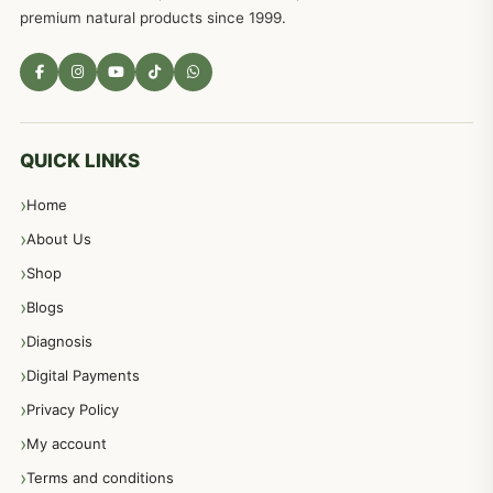
امراضِ معدہ کا علاج دیسی نسخہ جات
557
premium natural products since 1999.
مادہ تولید، منی کا جڑی بوٹیوں کیساتھ علاج
539
معدہ اور آنتوں کے امراض کا علاج مختلف دیسی نسخہ جات
496
QUICK LINKS
Home
پیٹ، معدہ اور آنتوں کے امراض نسخہ جات
492
About Us
Shop
مشت زنی، ہاتھ رسی، ماسٹر بیشن کا علاج اور نسخہ جات
364
Blogs
Diagnosis
اعصاب اور پٹھوں کے امراض کےلئے دیسی نسخہ جات
350
Digital Payments
Privacy Policy
عورتوں کے امراض کےلئے مختلف دیسی نسخہ جات
334
My account
Terms and conditions