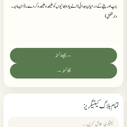
باپ اور بیٹے کے درمیان جدائی ڈالے یا دو بھائیوں کو علیحدہ علیحدہ کردے۔ (ابن ماجہ۔
دارقطنی)
← پچھلا نسخہ
اگلا نسخہ →
تمام بلاگ کیٹیگریز