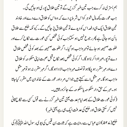
ہم بستری نہ کرے جب تین طہر گزریں گے تو تین طلاق پوری ہوجائیں گی۔
جب عورت کچھ مال شوہر کو اس شرط پر دے کہ وہ اس کو طلاق دے دے اور خاوند
تین طلاق ایک ہی دفعہ اس کو دیدے تو تین طلاق پڑجائیں گے۔ کیونکہ خلع سے طلاق
بائن ہوجاتی ہے پھر رجوع نہیں ہوسکتا جب کوئی شخص کسی عورت سے نکاح کر ے اور
خلوت صحیحہ ہوجائے تو مہر واجب ہوگیا۔ اگر خلوت صحیحہ کے بعد کوئی شخص طلاق
دے تو پورا مہرا ادا کرنا ہوگا۔ اگر کوئی شخص بعد نکاح قبل صحبت اپنی منکوحہ کو طلاق
دے اور مہر مقرر ہوچکا ہو تو نصف مہر واجب الادا ہوگا ۔اگر مہر مقرر نہ ہو تو مہر مثل
واجب ہوگا۔ مہر مثل اسے کہتے ہیں جو اس مرد اور عورت کے خاندان میں مقرر کیا جاتا
ہو۔ مہر کے حق دار منکوحہ یا منکوحہ کے جائز ورثا ہیں۔
(کوئی عورت طلاق کے بعد ایام عدت یعنی تین طہر گزرنے سے قول کسی سے نکاح ثانی
نہیں کرسکتی طلاق اور خلع کی عدفت ایک ہی ہے یعنی طہر)
خلع(۵۲۷)ابن عباس سے روایت ہے کہ ثابت بن قیس کی بیوی رسول الله
ﷺ
کی