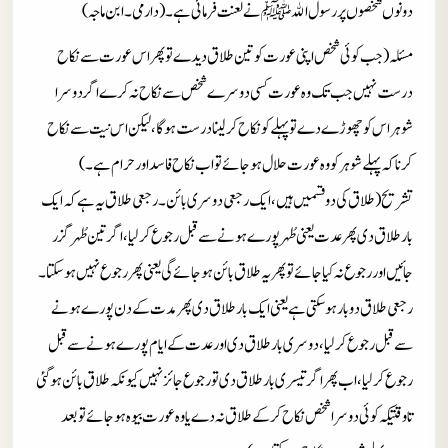
دونوں شخصوں پر رسول الله
ﷺ
نے لعنت فرمائی ہے۔ (دارمی۔ ابن ماجہ)
مسئلہ(جب کوئی شخص اپنی عورت کو تین طلاق دیدے تو پھر اس عورت سے نکاح
درست نہیں جب تک وہ عورت کسی دوسرے شخص سے نکاح نہ کرے اگر دوسرا
شوہراس کو چھوڑےدے تو پہلے کو نکاح کرلینا درست ہوگا، لیکن اس نیت سے نکاح
کرنا کہ پہلے شوہر کو وہ عورت حلال ہوجائے تو اب نکاح فاسد اور حرام ہے۔)
تشریح (طلاق کی دو قسمیں ہیں، ایک رجعی دوسری بائن۔ رجعی طلاق یہ ہے کہ ایک
بار طلاق دی پھر عدت یعنی طُہر پورے ہونے سے قبل رجوع کرلیا، اگرتین طُہر گزر
جائیں اور رجوع نہ کیا جائے تو پھر یہ طلاق بائن ہوجائے گی یعنی پھر رجوع نہیں ہوسکتا۔
رجعی طلاق دوبار ہوسکتی ہے یعنی ایک بار طلاق دی پھر مدت کے دن پورے ہونے
سے قبل رجوع کرلیا، دوسری بار طلاق دی اور عدت کے ایام پورے ہونے سے قبل
رجوع کر لیا، اب پھر اگر تیسری بار طلاق دی تو رجوع جائز نہیں کیونکہ طلاق بائن ہوگئی
تاوقتیکہ کوئی دوسرا شخص نکاح کر کے طلاق نہ دے یا وہ عورت بیوہ ہوجائے تو بعد