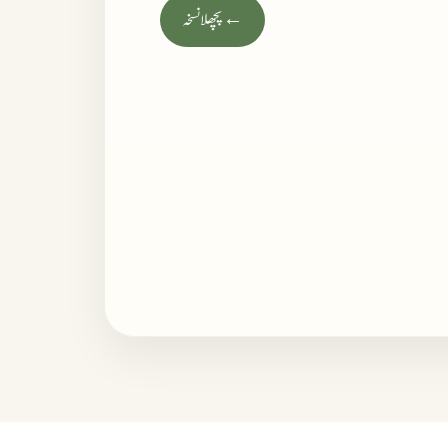
← پچھلا نسخہ