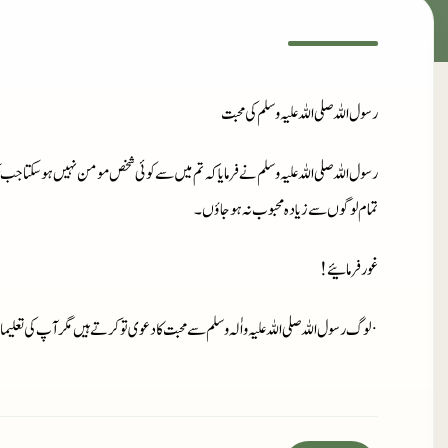
رسول اللہ صلی اللہ علیہ وسلم کی محبت
رسول اللہ صلی اللہ علیہ وسلم نے فرمایا کہ تم میں سے کوئی شخص مومن نہیں ہو سک
تمام لوگوں سے زیادہ محبوب نہ ہو جاؤں۔
غور فرمائیے!
· لوگ رسول اللہ صلی اللہ علیہ واٰلہ وسلم سے محبت کا دعوی تو کرتے ہیں مگر آپ کی تعلیم