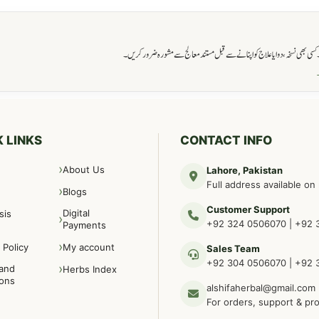
ی بھی نسخہ، دوا یا علاج کو اپنانے سے قبل مستند معالج سے مشورہ ضرور کریں۔
→
 LINKS
CONTACT INFO
About Us
Lahore, Pakistan
Full address available on
Blogs
Customer Support
Digital
sis
+92 324 0506070
|
+92 
Payments
 Policy
My account
Sales Team
+92 304 0506070
|
+92 
and
Herbs Index
ions
alshifaherbal@gmail.com
For orders, support & pr