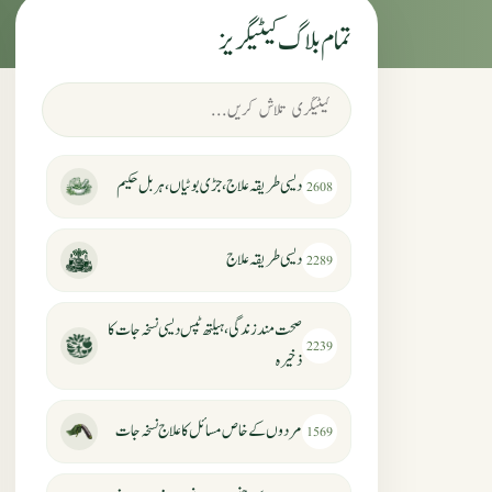
تمام بلاگ کیٹیگریز
دیسی طریقہ علاج، جڑی بوٹیاں، ہربل حکیم
2608
دیسی طریقہ علاج
2289
صحت مند زندگی، ہیلتھ ٹپس دیسی نسخہ جات کا
2239
ذخیرہ
مردوں کے خاص مسائل کا علاج نسخہ جات
1569