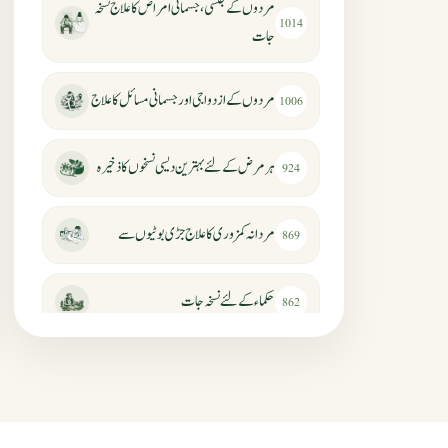
مردوں کے جنسی، جسمانی امراض کا علاج نسخہ
1014
جات
مردوں کے ازدواجی اور جسمانی مسائل کا علاج
1006
ہر مرض کے لئے بہترین دیسی نسخوں کا ذخیرہ
924
مردانہ کمزوری کا علاج جڑی بوٹیوں سے
869
حکماء کےلئے نسخہ جات
862
سرعت انزال کا علاج اور دیسی نسخہ جات
818
عضوخاص کے لئے طلاء جات کے زبردست
746