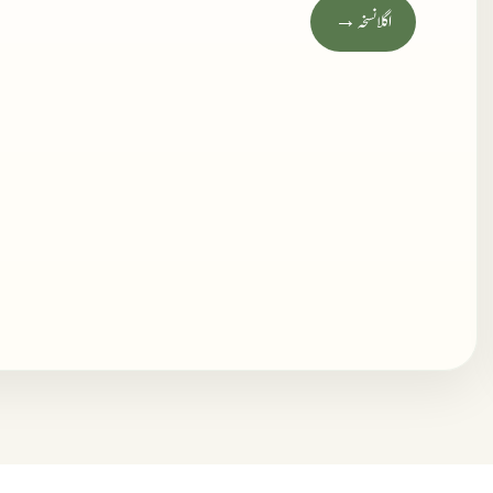
اگلا نسخہ →