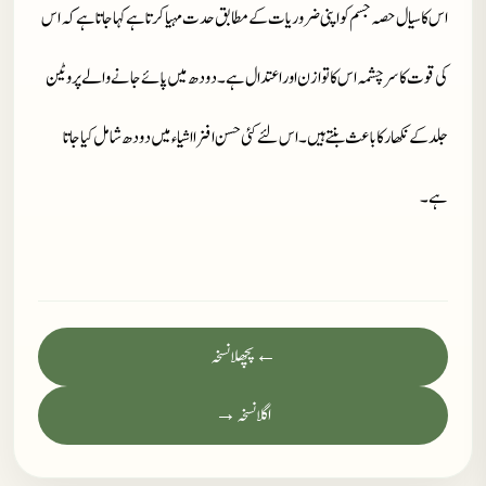
اس کا سیال حصہ جسم کو اپنی ضروریات کے مطابق حدت مہیا کرتا ہے کہا جاتا ہے کہ اس
کی قوت کا سرچشمہ اس کا توازن اور اعتدال ہے۔ دودھ میں پائے جانے والے پروٹین
جلد کے نکھار کا باعث بنتے ہیں۔ اس لئے کئی حسن افزا اشیاء میں دودھ شامل کیا جاتا
ہے۔
← پچھلا نسخہ
اگلا نسخہ →