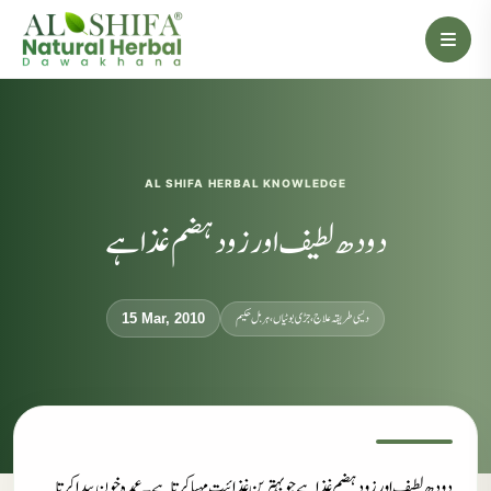
AL SHIFA HERBAL KNOWLEDGE
دودھ لطیف اور زود ہضم غذا ہے
دیسی طریقہ علاج، جڑی بوٹیاں، ہربل حکیم
15 Mar, 2010
دودھ لطیف اور زود ہضم غذا ہے جو بہترین غذائیت مہیا کرتا ہے۔ عمدہ خون پیدا کرتا