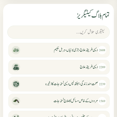
تمام بلاگ کیٹیگریز
دیسی طریقہ علاج، جڑی بوٹیاں، ہربل حکیم
2608
دیسی طریقہ علاج
2289
صحت مند زندگی، ہیلتھ ٹپس دیسی نسخہ جات کا ذخیرہ
2239
مردوں کے خاص مسائل کا علاج نسخہ جات
1569