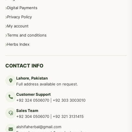
اعصاب اور پٹھوں کے امراض کےلئے دیسی نسخہ جات
350
Digital Payments
Privacy Policy
عورتوں کے امراض کےلئے مختلف دیسی نسخہ جات
334
My account
Terms and conditions
مردانہ طاقت مردانہ ٹائمنگ مردانہ کمزوری کے لیے نسخہ جات
281
Herbs Index
دماغی امراض کےلئے مختلف دیسی نسخہ جات
277
CONTACT INFO
Lahore, Pakistan
مردوں کے خاص امراض کے بے شمار دیسی نسخے
267
Full address available on request.
Customer Support
عضو خاص کےلئے طلاء، مالش دیسی علاج
+92 324 0506070
|
+92 303 3003010
263
Sales Team
+92 304 0506070
|
+92 321 3131415
جلد کے امراض کےلئے مختلف دیسی نسخہ جات
238
alshifaherbal@gmail.com