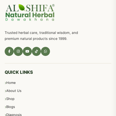
جریان، احتلام کےلئے جڑی بوٹیوں کیساتھ دیسی علاج
719
ذکاوت حس کے علاج کےلئے مختلف دیسی نسخہ جات
636
Trusted herbal care, traditional wisdom, and
امراضِ معدہ کا علاج دیسی نسخہ جات
557
premium natural products since 1999.
مادہ تولید، منی کا جڑی بوٹیوں کیساتھ علاج
539
معدہ اور آنتوں کے امراض کا علاج مختلف دیسی نسخہ جات
496
QUICK LINKS
Home
پیٹ، معدہ اور آنتوں کے امراض نسخہ جات
492
About Us
Shop
مشت زنی، ہاتھ رسی، ماسٹر بیشن کا علاج اور نسخہ جات
364
Blogs
Diagnosis