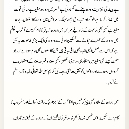
ہے پیٹ کی تیزابیت دودھ پینے سے کم ہوتی ہے السر میں دودھ مفید ہے دماغی قوت
میں اضافہ کرتا ہے شوگر اور تپ دق جیسے مہلک امراض میں دودھ کا استعمال بے حد
مفید ہے کسی بھی نوعیت کے زہریلے مرض میں دودھ تریاق کا کام کرتا ہے آشوب چشم
میں دودھ کے قطرے ٹپکانے سے تسکین ہوتی ہے دودھ کی ایک بڑی خاصیت یہ بھی
ہے کہ اس سے بعض ایسی اشیاء بھی بنائی جاتی ہیں جن کا استعمال بھی عام ہوتا ہے اور جو
صحت کیلئے بھی مفید ہیں مثلاً دہی، ربڑی، مکھن، گھی، پنیر وغیرہ۔ پنیر کے استعمال سے
گردوں، معدے اور دانتوں کو تقویت ملتی ہے۔ نبی کریم صلی اللہ تعالٰی علیہ وآلہ وسلم
نے فرمایا۔
میں دودھ کے علاوہ کسی چیز کو نہیں جانتا جس کے اجزاء بیک وقت کھانے اور مشروب کا
کام دے سکیں۔اس ضمن میں ڈاکٹر خالد غزنوی لکھتے ہیں کہ دودھ کے فوائد بیشمار ہیں