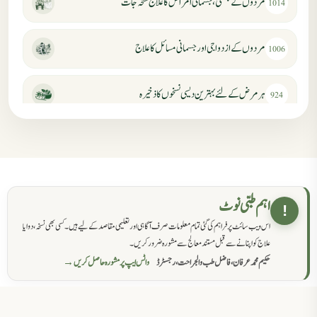
مردوں کے جنسی، جسمانی امراض کا علاج نسخہ جات
1014
مردوں کے ازدواجی اور جسمانی مسائل کا علاج
1006
ہر مرض کے لئے بہترین دیسی نسخوں کا ذخیرہ
924
مردانہ کمزوری کا علاج جڑی بوٹیوں سے
869
حکماء کےلئے نسخہ جات
862
اہم طبی نوٹ
!
اس ویب سائٹ پر فراہم کی گئی تمام معلومات صرف آگاہی اور تعلیمی مقاصد کے لیے ہیں۔ کسی بھی نسخہ، دوا یا
سرعت انزال کا علاج اور دیسی نسخہ جات
818
علاج کو اپنانے سے قبل مستند معالج سے مشورہ ضرور کریں۔
حکیم محمد عرفان، فاضل طب والجراحت، رجسٹرڈ
واٹس ایپ پر مشورہ حاصل کریں →
عضوخاص کے لئے طلاء جات کے زبردست نسخے
746