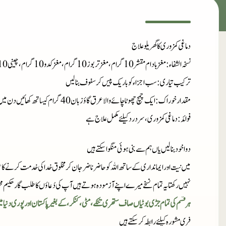
دماغی کمزوری کا گھریلو علاج
نسخہ الشفاء
: مغز بادام مقشر 10 گرام، مغز تربوز10 گرام، مغز کدو 10 گرام، چینی 10 گرام
ترکیب تیاری
: سب اجزاء کو باریک پیس کر سفوف بنالیں
مقدارخوراک
: ایک چمچ چھوٹا چائے والا عرق گاؤزبان 40 گرام کیساتھ کھائیں دن میں تین بار خالی پیٹ کھائیں ایک ماہ استعمال کریں
فوائد
: دماغی کمزوری، سر درد کیلئے مکمل علاج ہے
دوا خود بنا لیں یاں ہم سے بنی ہوئی منگوا سکتے ہیں
میں نیت اور ایمانداری کے ساتھ اللہ کو حاضر ناضر جان کر مخلوق خدا کی خدمت کرنے کا ع
نہیں رکھتا یہ تمام نسخے میرے اپنے آزمودہ ہوتے ہیں آپ کی دُعاؤں کا طلب گار حکیم مح
ہر قسم کی تمام جڑی بوٹیاں صاف ستھری تنکے، مٹی، کنکر، کے بغیر پاکستان اور پوری دنیا 
فری مشورہ کیلئے رابطہ کر سکتے ہیں