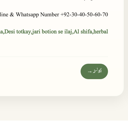
line & Whatsapp Number +92-30-40-50-60-70
,Desi totkay,jari botion se ilaj,Al shifa,herbal
اگلا نسخہ →