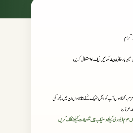
زم رکھتا ہوں آپ کو بلکل ٹھیک نسخے بتاتا ہوں ان میں کچھ کمی
مد عرفان
میں ھوم ڈلیوری کیلئے دستیاب ہیں تفصیلات کیلئے کلک کریں