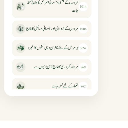
مردوں کے جنسی، جسمانی امراض کا علاج نسخہ
1014
جات
مردوں کے ازدواجی اور جسمانی مسائل کا علاج
1006
ہر مرض کے لئے بہترین دیسی نسخوں کا ذخیرہ
924
مردانہ کمزوری کا علاج جڑی بوٹیوں سے
869
حکماء کےلئے نسخہ جات
862
سرعت انزال کا علاج اور دیسی نسخہ جات
818
عضوخاص کے لئے طلاء جات کے زبردست
746