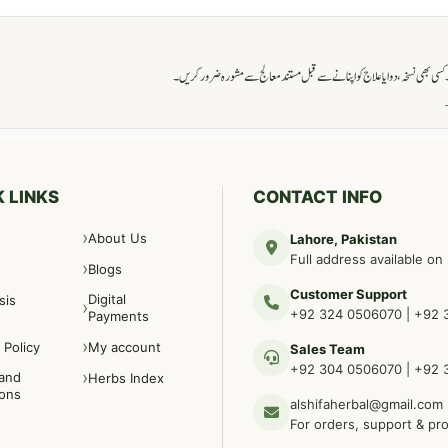
ی بھی نسخہ، دوا یا علاج کو اپنانے سے قبل مستند معالج سے مشورہ ضرور کریں۔
→
 LINKS
CONTACT INFO
About Us
Lahore, Pakistan
Full address available on
Blogs
Customer Support
Digital
sis
+92 324 0506070
|
+92 
Payments
 Policy
My account
Sales Team
+92 304 0506070
|
+92 
and
Herbs Index
ions
alshifaherbal@gmail.com
For orders, support & pr