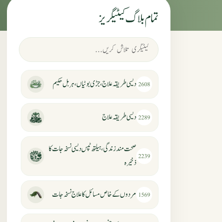
تمام بلاگ کیٹیگریز
دیسی طریقہ علاج، جڑی بوٹیاں، ہربل حکیم
2608
دیسی طریقہ علاج
2289
صحت مند زندگی، ہیلتھ ٹپس دیسی نسخہ جات کا
2239
ذخیرہ
مردوں کے خاص مسائل کا علاج نسخہ جات
1569