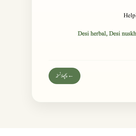
Help
Desi herbal, Desi nuskha
← پچھلا نسخہ