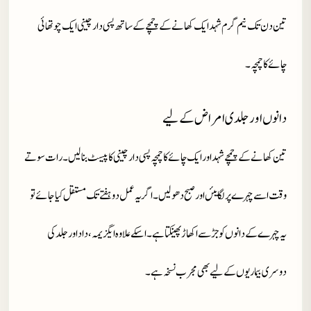
تین دن تک نیم گرم شہد ایک کھانے کے چمچے کے ساتھ پسی دارچینی ایک چوتھائی
چائے کا چمچہ۔
دانوں اور جلدی امراض کے لیے
تین کھانے کے چمچے شہد اور ایک چائے کا چمچہ پسی دارچینی کا پیسٹ بنا لیں۔رات سوتے
وقت اسے چہرے پر لگایئں اور صبح دھو لیں۔اگر یہ عمل دو ہفتے تک مستقل کیا جائے تو
یہ چہرے کے دانوں کو جڑ سے اکھاڑ پھینکتا ہے۔اسکے علاوہ ایگزیمہ ،داد اور جلد کی
دوسری بیماریوں کے لیے بھی مجرب نسخہ ہے۔