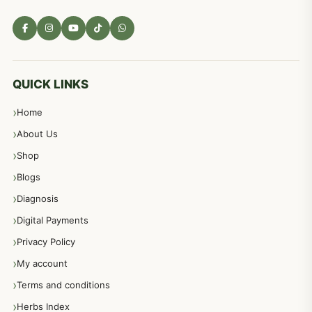
مادہ تولید، منی کا جڑی بوٹیوں کیساتھ علاج
539
معدہ اور آنتوں کے امراض کا علاج مختلف دیسی نسخہ جات
496
QUICK LINKS
Home
پیٹ، معدہ اور آنتوں کے امراض نسخہ جات
492
About Us
Shop
مشت زنی، ہاتھ رسی، ماسٹر بیشن کا علاج اور نسخہ جات
364
Blogs
Diagnosis
اعصاب اور پٹھوں کے امراض کےلئے دیسی نسخہ جات
350
Digital Payments
Privacy Policy
عورتوں کے امراض کےلئے مختلف دیسی نسخہ جات
334
My account
Terms and conditions
مردانہ طاقت مردانہ ٹائمنگ مردانہ کمزوری کے لیے نسخہ جات
281
Herbs Index