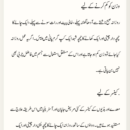
وزن کو کم کرنے کے لیے
روزانہ صبح ناشتے سے آدھا گھنٹہ پہلے،خالی پیٹ اور رات سونے سے پہلے ،ایک چائے کا
چمچہ دارچینی اور ایک کھانے کا چمچہ شہد ایک کپ گرم پانی میں پیئں۔اگر یہ عمل روزانہ
کیا جائے تو وزن کم ہو جاتا ہے اور اس کے مستقل استعمال سے جسم میں فاضل چربی بھی
نہیں بن پاتی ہے۔
.کینسر کے لیے
معدے اور ہڈیوں کے کینسر کے کئی مریض جاپان اور آسٹریلیا میں اس طریقہ علاج سے
مستفید ہوئے ہیں۔دواؤں کے ساتھ روزانہ ایک چائے کا چمچہ پسی دارچینی اور ایک