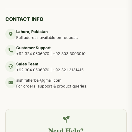
دماغی امراض کےلئے مختلف دیسی نسخہ جات
277
CONTACT INFO
Lahore, Pakistan
مردوں کے خاص امراض کے بے شمار دیسی نسخے
267
Full address available on request.
Customer Support
عضو خاص کےلئے طلاء، مالش دیسی علاج
+92 324 0506070
|
+92 303 3003010
263
Sales Team
+92 304 0506070
|
+92 321 3131415
جلد کے امراض کےلئے مختلف دیسی نسخہ جات
238
alshifaherbal@gmail.com
For orders, support & product queries.
جگر کے امراض کےلئے مختلف دیسی نسخہ جات
236
خون کے امراض کےلئے مختلف دیسی نسخہ جات
226
Need Help?
کمر درد کا جڑی بو ٹیوں سے علاج اور نسخہ جات
198