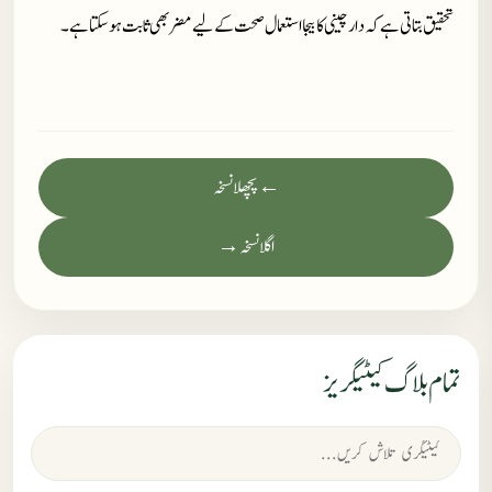
تحقیق بتاتی ہے کہ دارچینی کا بیجا استعمال صحت کے لیے مضر بھی ثابت ہو سکتا ہے۔
← پچھلا نسخہ
اگلا نسخہ →
تمام بلاگ کیٹیگریز