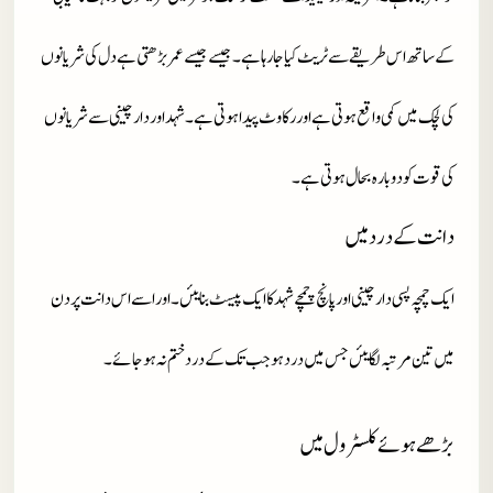
کے ساتھ اس طریقے سے ٹریٹ کیا جا رہا ہے۔جیسے جیسے عمر بڑھتی ہے دل کی شریانوں
کی لچک میں کمی واقع ہوتی ہے اور رکاوٹ پیدا ہوتی ہے۔شہد اور دارچینی سے شریانوں
کی قوت کو دوبارہ بحال ہوتی ہے۔
دانت کے درد میں
ایک چمچہ پسی دارچینی اور پانچ چمچے شہد کا ایک پیسٹ بنایئں۔ اور اسے اس دانت پر دن
میں تین مرتبہ لگایئں جس میں درد ہو جب تک کے درد ختم نہ ہو جائے۔
بڑھے ہوئے کلسٹرول میں