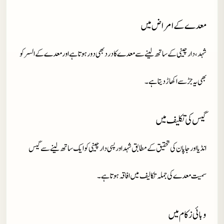
معدے کے امراض میں
شہد ،دارچینی کے ساتھ لینے سے معدے کا درد بھی دور ہوتا ہے اور معدے کے السر کو
بھی یہ جڑ سے اکھاڑ دیتا ہے۔
گیس کی تکلیف میں
انڈیا اور جاپان کی تحقیق کے مطابق شہد اور پسی دارچینی کو ایک ساتھ لینے سے گیس
سمیت معدے کی جملہ تکالیف میں افاقہ ہوتا ہے۔
وبائی زکام میں