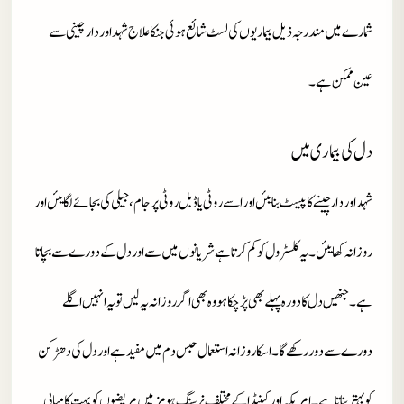
شمارے میں مندرجہ ذیل بیماریوں کی لسٹ شائع ہوئی جنکا علاج شہد اور دارچینی سے
عین ممکن ہے۔
دل کی بیماری میں
شہد اور دارچینے کا پیسٹ بنایئں اور اسے روٹی یا ڈبل روٹی پر جام ،جیلی کی بجائے لگایئں اور
روزانہ کھایئں۔یہ کلسٹرول کو کم کرتا ہے شریانوں میں سے اور دل کے دورے سے بچاتا
ہے۔جنھیں دل کا دورہ پہلے بھی پڑ چکا ہو وہ بھی اگر روزانہ یہ لیں تو یہ انہیں اگلے
دورے سے دور رکھے گا۔اسکا روزانہ استعمال حبس دم میں مفید ہے اور دل کی دھڑکن
کو بہتر بناتا ہے۔امریکہ اور کینیڈا کے مختلف نرسنگ ہومز میں مریضوں کو بہت کامیابی