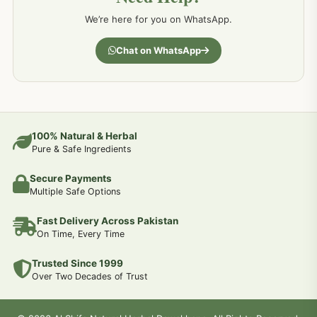
We’re here for you on WhatsApp.
جسمانی کمزوری کا علاج اور نسخہ جات
193
Chat on WhatsApp
دردیں تمام جسمانی دردوں کا دیسی علاج
190
عضو خاص کےلئے طلاء-تیل-آئل-روغن-دیسی نسخہ جات اور علاج
100% Natural & Herbal
188
Pure & Safe Ingredients
Secure Payments
جوڑوں کے امراض کےلئے مختلف دیسی نسخہ جات
186
Multiple Safe Options
Fast Delivery Across Pakistan
جریان و احتلام کےلئے دیسی نسخہ جات
182
On Time, Every Time
Trusted Since 1999
سینہ اور پھیپھڑوں کے امراض کا علاج اور دیسی نسخہ جات
177
Over Two Decades of Trust