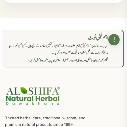
مردانہ کمزوری کا علاج جڑی بوٹیوں سے
869
حکماء کےلئے نسخہ جات
862
اہم طبی نوٹ
!
اس ویب سائٹ پر فراہم کی گئی تمام معلومات صرف آگاہی اور تعلیمی مقاصد کے لیے ہیں۔ کسی بھی نسخہ، دوا یا
سرعت انزال کا علاج اور دیسی نسخہ جات
818
علاج کو اپنانے سے قبل مستند معالج سے مشورہ ضرور کریں۔
حکیم محمد عرفان، فاضل طب والجراحت، رجسٹرڈ
واٹس ایپ پر مشورہ حاصل کریں →
عضوخاص کے لئے طلاء جات کے زبردست نسخے
746
جریان، احتلام کےلئے جڑی بوٹیوں کیساتھ دیسی علاج
719
ذکاوت حس کے علاج کےلئے مختلف دیسی نسخہ جات
636
Trusted herbal care, traditional wisdom, and
امراضِ معدہ کا علاج دیسی نسخہ جات
557
premium natural products since 1999.