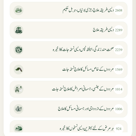
دیسی طریقہ علاج، جڑی بوٹیاں، ہربل حکیم
2608
دیسی طریقہ علاج
2289
صحت مند زندگی، ہیلتھ ٹپس دیسی نسخہ جات کا ذخیرہ
2239
مردوں کے خاص مسائل کا علاج نسخہ جات
1569
مردوں کے جنسی، جسمانی امراض کا علاج نسخہ جات
1014
مردوں کے ازدواجی اور جسمانی مسائل کا علاج
1006
ہر مرض کے لئے بہترین دیسی نسخوں کا ذخیرہ
924