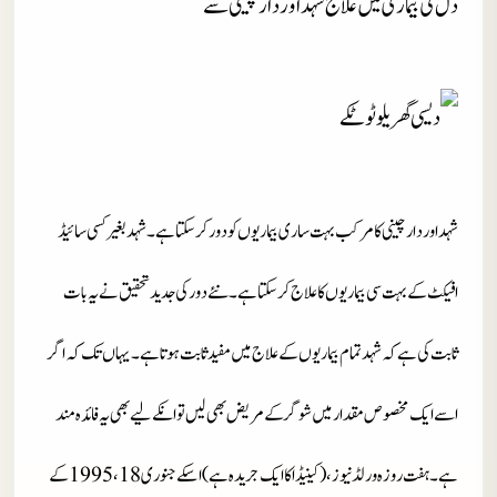
دل کی بیماری میں علاج شہد اور دارچینی سے
شہد اور دارچینی کا مرکب بہت ساری بیماریوں کو دور کر سکتا ہے۔شہد بغیر کسی سائیڈ
افیکٹ کے بہت سی بیماریوں کا علاج کر سکتا ہے۔نئے دور کی جدید تحقیق نے یہ بات
ثابت کی ہے کہ شہد تمام بیماریوں کے علاج میں مفید ثابت ہوتا ہے ۔یہاں تک کہ اگر
اسے ایک مخصوص مقدار میں شوگر کے مریض بھی لیں تو انکے لیے بھی یہ فائدہ مند
ہے۔ہفت روزہ ورلڈ نیوز ،(کینیڈا کا ایک جریدہ ہے ) اسکے جنوری 18 ،1995 کے