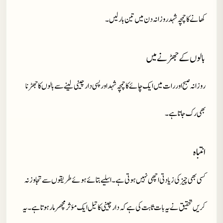
کھانے کا چمچہ شہد روزانہ دن میں تین بار لیں۔
بالوں کے جھڑنے میں
روزانہ صبح اور رات میں ایک چائے کا چمچہ شہد اور پسی دارچینی لینے سے بالوں کا جھڑنا
بھی رک جاتا ہے۔
انتباہ
کسی بھی چیز کی زیادتی اچھی نہیں ہوتی ہے۔اسلیے بتائے ہوئے طریقوں سے تجاوز نہ
کریں تحقیق نے یہ بات ثابت کی ہے کہ دارچینی کا تیل ایک مؤثر مچھر مار ہوتا ہے ۔یہ