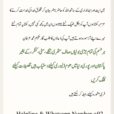
میں نیت اور ایمانداری کے ساتھ اللہ کو حاضر ناضر جان کر مخلوق خدا کی خدمت کرنے کا
عزم رکھتا ہوں آپ کو بلکل ٹھیک نسخے بتاتا ہوں ان میں کچھ کمی نہیں رکھتا یہ تمام نسخے
میرے اپنے آزمودہ ہوتے ہیں آپ کی دُعاؤں کا طلب گار حکیم محمد عرفان
ہر قسم کی تمام جڑی بوٹیاں صاف ستھری تنکے، مٹی، کنکر، کے بغیر
پاکستان اور پوری دنیا میں ھوم ڈلیوری کیلئے دستیاب ہیں تفصیلات کیلئے
کلک کریں
فری مشورہ کیلئے رابطہ کر سکتے ہیں