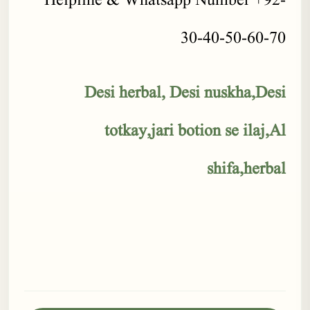
Helpline & Whatsapp Number +92-
30-40-50-60-70
Desi herbal, Desi nuskha,Desi
totkay,jari botion se ilaj,Al
shifa,herbal