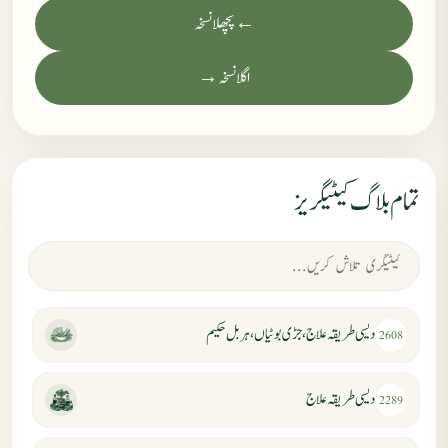
← پچھلا نسخہ
اگلا نسخہ →
تمام بلاگ کیٹیگریز
دیسی طریقہ علاج، جڑی بوٹیاں، ہربل حکیم
2608
دیسی طریقہ علاج
2289