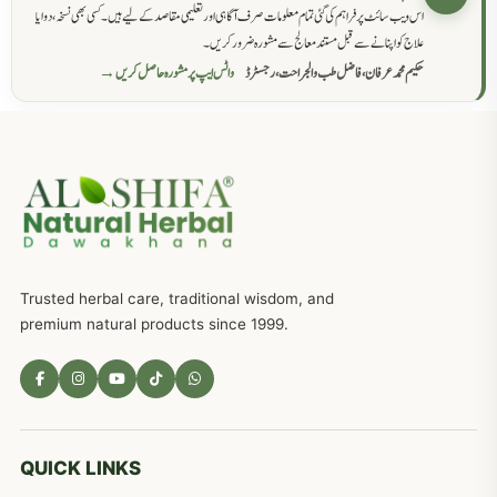
اس ویب سائٹ پر فراہم کی گئی تمام معلومات صرف آگاہی اور تعلیمی مقاصد کے لیے ہیں۔ کسی بھی نسخہ، دوا یا
سرعت انزال کا علاج اور دیسی نسخہ جات
818
علاج کو اپنانے سے قبل مستند معالج سے مشورہ ضرور کریں۔
حکیم محمد عرفان، فاضل طب والجراحت، رجسٹرڈ
واٹس ایپ پر مشورہ حاصل کریں →
عضوخاص کے لئے طلاء جات کے زبردست نسخے
746
جریان، احتلام کےلئے جڑی بوٹیوں کیساتھ دیسی علاج
719
ذکاوت حس کے علاج کےلئے مختلف دیسی نسخہ جات
636
Trusted herbal care, traditional wisdom, and
امراضِ معدہ کا علاج دیسی نسخہ جات
557
premium natural products since 1999.
مادہ تولید، منی کا جڑی بوٹیوں کیساتھ علاج
539
معدہ اور آنتوں کے امراض کا علاج مختلف دیسی نسخہ جات
496
QUICK LINKS