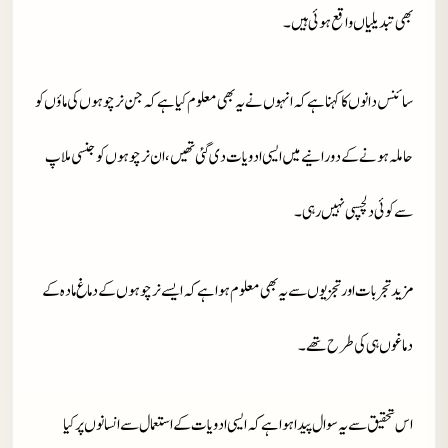
بھی تبدیلیاں واقع ہوئی ہیں۔
سائنس دانوں کا کہنا ہے کہ انہوں نے یہ بھی معلوم کیا ہے کہ جن نر چوہوں کی ماؤں کو
حاملہ ہونے کے دورانیے میں ایسی ادویات دی گئی تھیں، ان نر چوہوں کو جنسی ملاپ
سے کوئی دلچسپی نہیں رہی۔
مزید تجربات اور تجزیوں سے یہ بھی معلوم ہوا ہے کہ ایسے نر چوہوں کے دماغ مادہ کے
دماغوں ہی کی طرح تھے۔
اس تحقیق سے یہ سوال پیدا ہوا ہے کہ ایسی ادویات کے استعمال سے انسانوں پر کیا