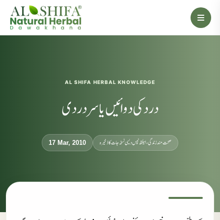
AL SHIFA HERBAL KNOWLEDGE
درد کی دوائیں یا سر دردی
صحت مند زندگی، ہیلتھ ٹپس دیسی نسخہ جات کا ذخیرہ
17 Mar, 2010