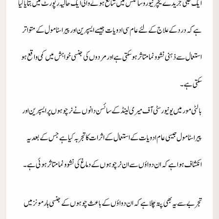
ایک طبی جریدے نیچر نیورو سائنس میں شائع ہونے والی ایک حالیہ رپورٹ میں بتایا گیا
ہے کہ درد کے علاج کے لئے عام سی ادویات جیسے ایسپرین اور پیرا سٹامول کے متواتر
استعمال سے ذہنی نشوونما متاثر ہو سکتی ہے اور مردوں کی جنسی خواہش میں کمی واقع ہو
سکتی ہے۔
بالٹی مور میں یونیورسٹی آف میری لینڈ کے سائسن دانوں نے نر چوہوں پر ایسپرین اور
پیرا سٹامول جیسی عام ادویات کے استعمال کے اثرات کا تجربہ کیا ہے جس کے بعد یہ
انکشاف ہوا ہے کہ ان دواؤں سے ان نر چوہوں کے دماغ کی نشو و نما متاثر ہوئی ہے۔
تجربے سے یہ بھی پتہ چلا ہے کہ ان دواؤں کے باعث چوہوں کے جنسی ہارمونز میں