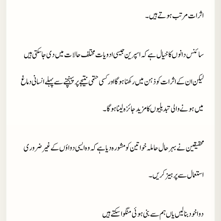
اثرات مرتب ہوتے ہیں۔
سائنس دانوں کا خیال ہے کہ اسپرین جیسی ادویات مختلف حالات میں دی جا سکتی ہیں
لیکن ان کے اثرات کو ذہن میں رکھنا ہوگا اور کسی حتمی نتیجے پر پہنچنے سے پہلے انسانی دماغ
میں ہونے والی تبدیلیوں کا مزید جائزہ لینا ہوگا۔
محقیقین نے بہر حال حاملہ خواتین کو مشورہ دیا ہے کہ وہ ایسی دواؤں کے غیر ضروری
استعمال سے پرہیز کریں۔
دوا خود بنا لیں یاں ہم سے بنی ہوئی منگوا سکتے ہیں