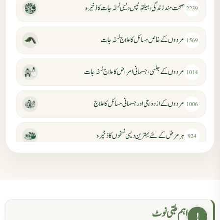
صحت مند زندگی، ہیلتھ ٹپس دیسی نسخہ جات کا ذخیرہ
2239
مردوں کے خاص مسائل کا علاج نسخہ جات
1569
مردوں کے جنسی، جسمانی امراض کا علاج نسخہ جات
1014
مردوں کے ازدواجی اور جسمانی مسائل کا علاج
1006
ہر مرض کے لئے بہترین دیسی نسخوں کا ذخیرہ
924
مردانہ کمزوری کا علاج جڑی بوٹیوں سے
869
حکماء کےلئے نسخہ جات
862
اہم طبی نوٹ
!