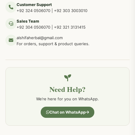
Customer Support
عضو خاص کےلئے طلاء، مالش دیسی علاج
+92 324 0506070
|
+92 303 3003010
263
Sales Team
+92 304 0506070
|
+92 321 3131415
جلد کے امراض کےلئے مختلف دیسی نسخہ جات
238
alshifaherbal@gmail.com
For orders, support & product queries.
جگر کے امراض کےلئے مختلف دیسی نسخہ جات
236
خون کے امراض کےلئے مختلف دیسی نسخہ جات
226
Need Help?
کمر درد کا جڑی بو ٹیوں سے علاج اور نسخہ جات
198
We’re here for you on WhatsApp.
جسمانی کمزوری کا علاج اور نسخہ جات
193
Chat on WhatsApp
دردیں تمام جسمانی دردوں کا دیسی علاج
190