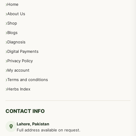
Home
پیٹ، معدہ اور آنتوں کے امراض نسخہ جات
492
About Us
Shop
مشت زنی، ہاتھ رسی، ماسٹر بیشن کا علاج اور نسخہ جات
364
Blogs
Diagnosis
اعصاب اور پٹھوں کے امراض کےلئے دیسی نسخہ جات
350
Digital Payments
Privacy Policy
عورتوں کے امراض کےلئے مختلف دیسی نسخہ جات
334
My account
Terms and conditions
مردانہ طاقت مردانہ ٹائمنگ مردانہ کمزوری کے لیے نسخہ جات
281
Herbs Index
دماغی امراض کےلئے مختلف دیسی نسخہ جات
277
CONTACT INFO
Lahore, Pakistan
مردوں کے خاص امراض کے بے شمار دیسی نسخے
267
Full address available on request.