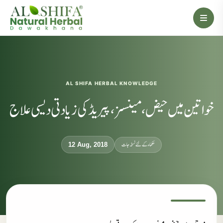
AL SHIFA HERBAL KNOWLEDGE
خواتین میں حیض، مینسز، پیریڈ کی زیادتی دیسی علاج
حکماء کےلئے نسخہ جات
12 Aug, 2018