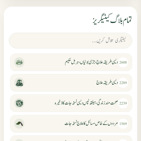
تمام بلاگ کیٹیگریز
دیسی طریقہ علاج، جڑی بوٹیاں، ہربل حکیم
2608
دیسی طریقہ علاج
2289
صحت مند زندگی، ہیلتھ ٹپس دیسی نسخہ جات کا ذخیرہ
2239
مردوں کے خاص مسائل کا علاج نسخہ جات
1569