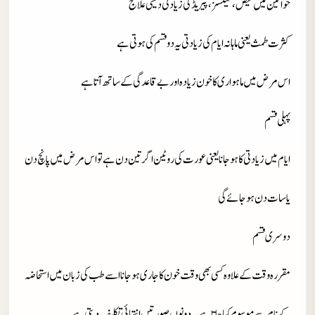
خواتین میں حیض، مینسز، پیریڈ کی زیادتی دیسی علاج
کثرت طمث یعنی ماہانہ ایام کی زیادتی یہ دو قسم کی ہوتی ہے
اس مرض میں ماہواری کا خون زیادہ اور بے قاعدگی کے ساتھ آتا ہے
پہلی قسم
ایام میں زیادتی کا ہو جانا یعنی عورت کی روٹین اگر تین دن ہے تو اس مرض میں پانچ دن
یا سات دن ہو جائے گی
دوسری قسم
مقررہ وقت کے علاوہ کسی بھی وقت خون کا جاری ہو جانا اسے طب کی زبان میں استحاضہ
کے نام سے موسوم کیا جاتا ہے یہ دونوں صورتیں انتہائی تکلیف دیتی ہے