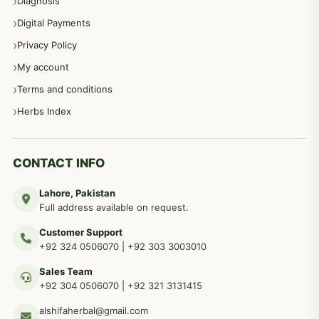
Diagnosis
اعصاب اور پٹھوں کے امراض کےلئے دیسی نسخہ جات
350
Digital Payments
Privacy Policy
عورتوں کے امراض کےلئے مختلف دیسی نسخہ جات
334
My account
Terms and conditions
مردانہ طاقت مردانہ ٹائمنگ مردانہ کمزوری کے لیے نسخہ جات
281
Herbs Index
دماغی امراض کےلئے مختلف دیسی نسخہ جات
277
CONTACT INFO
Lahore, Pakistan
مردوں کے خاص امراض کے بے شمار دیسی نسخے
267
Full address available on request.
Customer Support
عضو خاص کےلئے طلاء، مالش دیسی علاج
+92 324 0506070
|
+92 303 3003010
263
Sales Team
+92 304 0506070
|
+92 321 3131415
جلد کے امراض کےلئے مختلف دیسی نسخہ جات
238
alshifaherbal@gmail.com