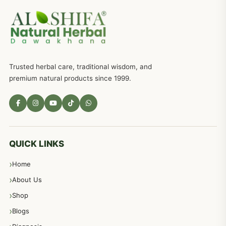
جریان، احتلام کےلئے جڑی بوٹیوں کیساتھ دیسی علاج
719
ذکاوت حس کے علاج کےلئے مختلف دیسی نسخہ جات
636
Trusted herbal care, traditional wisdom, and
امراضِ معدہ کا علاج دیسی نسخہ جات
557
premium natural products since 1999.
مادہ تولید، منی کا جڑی بوٹیوں کیساتھ علاج
539
معدہ اور آنتوں کے امراض کا علاج مختلف دیسی نسخہ جات
496
QUICK LINKS
Home
پیٹ، معدہ اور آنتوں کے امراض نسخہ جات
492
About Us
Shop
مشت زنی، ہاتھ رسی، ماسٹر بیشن کا علاج اور نسخہ جات
364
Blogs