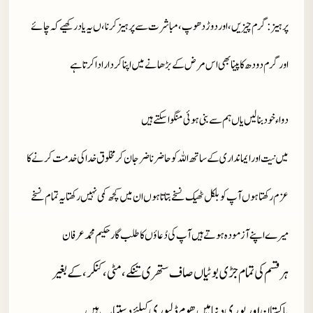
پرہیز
: گرم چیزیں ،اور دوڑ دھوپ، مباشرت سے پرہیز کرنا، ں یہ یاد رکھیے کہ چائے
اور گرم دودھ کا پینا بھی اس مرض کے بڑھانے میں اپنا کردار ادا کرتا ہے
دواء خود بنا لیں یاں ہم سے بنی ہوئی منگوا سکتے ہیں
میں نیت اور ایمانداری کے ساتھ اللہ کو حاضر ناضر جان کر مخلوق خدا کی خدمت کرنے کا
عزم رکھتا ہوں آپ کو بلکل ٹھیک نسخے بتاتا ہوں ان میں کچھ کمی نہیں رکھتا یہ تمام نسخے
میرے اپنے آزمودہ ہوتے ہیں آپ کی دُعاؤں کا طلب گار حکیم محمد عرفان
ہر قسم کی تمام جڑی بوٹیاں صاف ستھری تنکے، مٹی، کنکر، کے بغیر
پاکستان اور پوری دنیا میں ھوم ڈلیوری کیلئے دستیاب ہیں