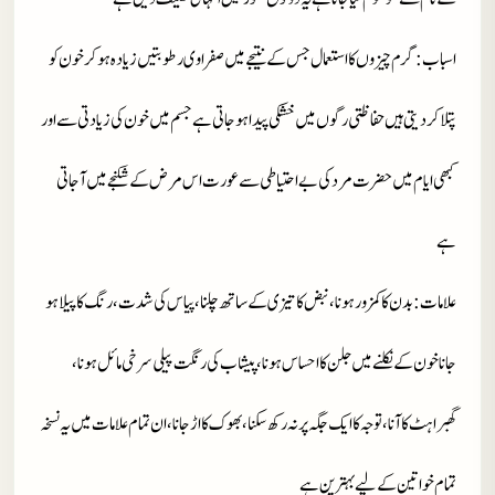
اسباب
: گرم چیزوں کا استعمال جس کے نتیجے میں صفراوی رطوبتیں زیادہ ہو کر خون کو
پتلا کر دیتی ہیں حفاظتی رگوں میں خشکی پیدا ہو جاتی ہے جسم میں خون کی زیادتی سے اور
کبھی ایام میں حضرت مرد کی بے احتیاطی سے عورت اس مرض کے شکنجے میں آ جاتی
ہے
علامات
: بدن کا کمزور ہونا، نبض کا تیز ی کے ساتھ چلنا، پیاس کی شدت، رنگ کا پیلا ہو
جانا خون کے نکلنے میں جلن کا احساس ہونا، پیشاب کی رنگت پیلی سرخی مائل ہونا،
گھبراہٹ کا آنا، توجہ کا ایک جگہ پر نہ رکھ سکنا، بھوک کا اڑ جانا، ان تمام علامات میں یہ نسخہ
تمام خواتین کے لیے بہترین ہے