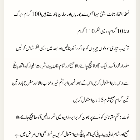
نسخہ الشفاء
: ٹاٹ، یعنی سیبا جس سے بوریاں اور سامان باندھتے ہیں 100 گرام، برگ
ارنڈ 10 گرام، دیسی شکر 110 گرام
ترکیب تیاری
: دونوں چیزوں کو جلا کر راکھ بنا لیں اور بعد میں دیسی شکر شامل کر لیں
مقدارخوراک
: ایک چھوٹا چمچ چائے والا صبح اور شام خالی پیٹ شربت انجبار کیساتھ پانچ
سے دس دن استعمال کریں اس کے بعد خمیرہ ابریشم شیرہ عناب والا اور مفرح بارد تین
تین گرام صبح شام 15 دن استعمال کریں
نوٹ
: تخم ستیاناسی کو توے پر بھون کر برابر وزن دیسی شکر ملا لیں آدھا چمچ چائے والا
صبح اور شام خالی پیٹ پانی کیساتھ پانچ دن استعمال کریں یہ نسخہ بھی اس مرض میں ہے