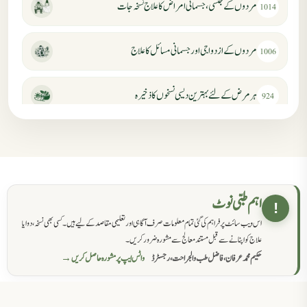
مردوں کے جنسی، جسمانی امراض کا علاج نسخہ جات
1014
مردوں کے ازدواجی اور جسمانی مسائل کا علاج
1006
ہر مرض کے لئے بہترین دیسی نسخوں کا ذخیرہ
924
مردانہ کمزوری کا علاج جڑی بوٹیوں سے
869
حکماء کےلئے نسخہ جات
862
اہم طبی نوٹ
!
اس ویب سائٹ پر فراہم کی گئی تمام معلومات صرف آگاہی اور تعلیمی مقاصد کے لیے ہیں۔ کسی بھی نسخہ، دوا یا
سرعت انزال کا علاج اور دیسی نسخہ جات
818
علاج کو اپنانے سے قبل مستند معالج سے مشورہ ضرور کریں۔
حکیم محمد عرفان، فاضل طب والجراحت، رجسٹرڈ
واٹس ایپ پر مشورہ حاصل کریں →
عضوخاص کے لئے طلاء جات کے زبردست نسخے
746