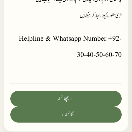
فری مشورہ کیلئے رابطہ کر سکتے ہیں
Helpline & Whatsapp Number +92-
30-40-50-60-70
← پچھلا نسخہ
اگلا نسخہ →