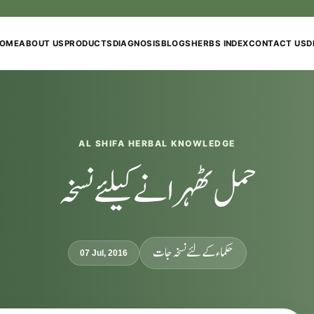
NATURE'S HEALING, TRUSTED SINCE 1999
OME
ABOUT US
PRODUCTS
DIAGNOSIS
BLOGS
HERBS INDEX
CONTACT US
D
AL SHIFA HERBAL KNOWLEDGE
حمل ٹھہرانے کیلئے نسخہ
حکماء کےلئے نسخہ جات
07 Jul, 2016