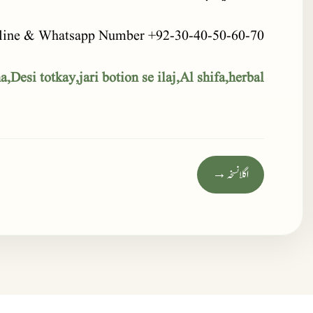
line & Whatsapp Number +92-30-40-50-60-70
,Desi totkay,jari botion se ilaj,Al shifa,herbal
اگلا نسخہ →