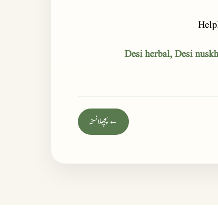
Help
Desi herbal, Desi nuskha
← پچھلا نسخہ