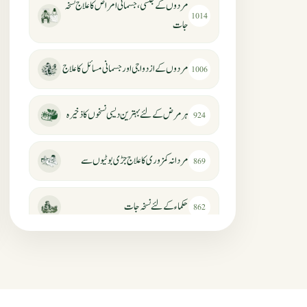
مردوں کے جنسی، جسمانی امراض کا علاج نسخہ
1014
جات
مردوں کے ازدواجی اور جسمانی مسائل کا علاج
1006
ہر مرض کے لئے بہترین دیسی نسخوں کا ذخیرہ
924
مردانہ کمزوری کا علاج جڑی بوٹیوں سے
869
حکماء کےلئے نسخہ جات
862
سرعت انزال کا علاج اور دیسی نسخہ جات
818
عضوخاص کے لئے طلاء جات کے زبردست
746