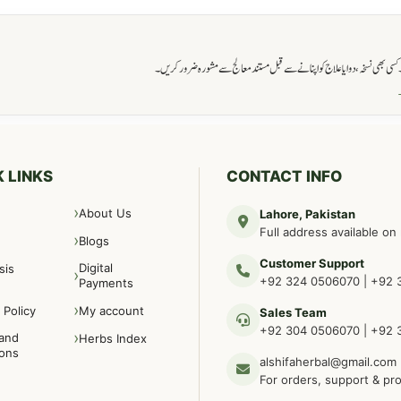
ی بھی نسخہ، دوا یا علاج کو اپنانے سے قبل مستند معالج سے مشورہ ضرور کریں۔
→
 LINKS
CONTACT INFO
About Us
Lahore, Pakistan
Full address available on
Blogs
Customer Support
Digital
sis
+92 324 0506070
|
+92 
Payments
 Policy
My account
Sales Team
+92 304 0506070
|
+92 
and
Herbs Index
ions
alshifaherbal@gmail.com
For orders, support & pr