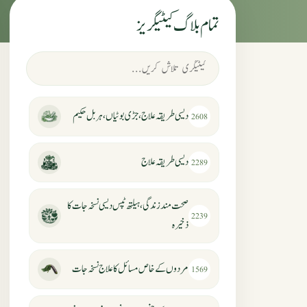
تمام بلاگ کیٹیگریز
دیسی طریقہ علاج، جڑی بوٹیاں، ہربل حکیم
2608
دیسی طریقہ علاج
2289
صحت مند زندگی، ہیلتھ ٹپس دیسی نسخہ جات کا
2239
ذخیرہ
مردوں کے خاص مسائل کا علاج نسخہ جات
1569