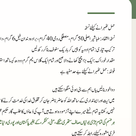
حمل ٹھہرانے کیلئے نسخہ
نسخہ الشفاء
: طباشیر اصلی 50 گرام، مصطگی رومی 40 گرام، برادہ دندان فیل 6 گرام، دانہ بڑی الائچی 10 گرام، کوزہ مصری 100 گرام
ترکیب تیاری
: تمام ادویہ کو پیس کر باریک سفوف بناکر رکھ لیں
مقدارخوراک
: ایک بڑا چمچ کھانے والا صبح اور شام ایک گلاس نیم گرم دود ھ کیساتھ اس
فوائد
: حمل ٹھہرانے کیلئے بےحد مفید ہے
دوا خود بنا لیں یاں ہم سے بنی ہوئی منگوا سکتے ہیں
میں نیت اور ایمانداری کے ساتھ اللہ کو حاضر ناضر جان کر مخلوق خدا کی خدمت کرنے کا ع
نہیں رکھتا یہ تمام نسخے میرے اپنے آزمودہ ہوتے ہیں آپ کی دُعاؤں کا طلب گار حکیم مح
ہر قسم کی تمام جڑی بوٹیاں صاف ستھری تنکے، مٹی، کنکر، کے بغیر پاکستان اور پوری دنیا 
فری مشورہ کیلئے رابطہ کر سکتے ہیں