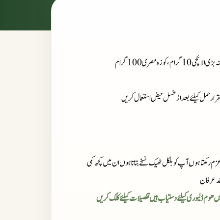
تقرار حمل کیلئے بعد از غسل حیض استعمال کریں
زم رکھتا ہوں آپ کو بلکل ٹھیک نسخے بتاتا ہوں ان میں کچھ کمی
مد عرفان
میں ھوم ڈلیوری کیلئے دستیاب ہیں تفصیلات کیلئے کلک کریں