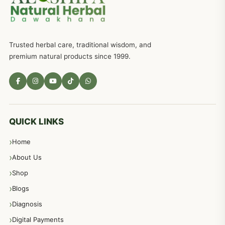
ذکاوت حس کے علاج کےلئے مختلف دیسی نسخہ جات
636
Trusted herbal care, traditional wisdom, and
امراضِ معدہ کا علاج دیسی نسخہ جات
557
premium natural products since 1999.
مادہ تولید، منی کا جڑی بوٹیوں کیساتھ علاج
539
معدہ اور آنتوں کے امراض کا علاج مختلف دیسی نسخہ جات
496
QUICK LINKS
Home
پیٹ، معدہ اور آنتوں کے امراض نسخہ جات
492
About Us
Shop
مشت زنی، ہاتھ رسی، ماسٹر بیشن کا علاج اور نسخہ جات
364
Blogs
Diagnosis
اعصاب اور پٹھوں کے امراض کےلئے دیسی نسخہ جات
350
Digital Payments