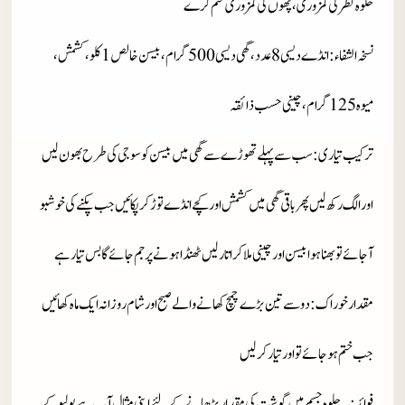
حلوہ نظر کی کمزوری، پٹھوں کی کمزوری ختم کرے
نسخہ الشفاء
: انڈے دیسی 8 عدد، گھی دیسی 500 گرام، بیسن خالص 1 کلو، کشمش،
میوہ 125 گرام، چینی حسب ذائقہ
ترکیب تیاری
: سب سے پہلے تھوڑے سے گھی میں بیسن کو سوجی کی طرح بھون لیں
اور الگ رکھ لیں پھر باقی گھی میں کشمش اور کچے انڈے توڑ کر پکائیں جب پکنے کی خوشبو
آجائے تو بھنا ہوا بیسن اور چینی ملا کر اتار لیں ٹھنڈا ہونے پر جم جائے گا بس تیار ہے
مقدار خوراک
: دو سے تین بڑے چمچ کھانے والے صبح اور شام روزانہ ایک ماہ کھائیں
جب ختم ہوجائے تو اور تیار کرلیں
فوائد
: یہ حلوہ جسم میں گوشت کی مقدار بڑھانے کے لئے اپنی مثال آپ ہے پولیو کے