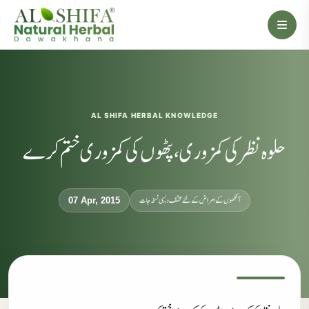
AL SHIFA HERBAL KNOWLEDGE
حلوہ نظر کی کمزوری، پٹھوں کی کمزوری ختم کرے
آنکھوں کے امراض کےلئے مختلف دیسی نسخہ جات
07 Apr, 2015