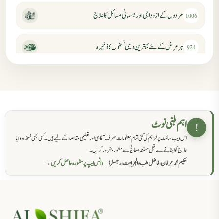
مردوں کے ازدواجی اور جسمانی مسائل کا علاج
1006
ہر مرض کے لئے بہترین دیسی نسخوں کا ذخیرہ
924
مردانہ کمزوری کا علاج جڑی بوٹیوں سے
869
حکماء کےلئے نسخہ جات
862
اہم طبی نوٹ
!
اس ویب سائٹ پر فراہم کی گئی تمام معلومات صرف آگاہی اور تعلیمی مقاصد کے لیے ہیں۔ کسی بھی نسخہ، دوا یا
سرعت انزال کا علاج اور دیسی نسخہ جات
818
علاج کو اپنانے سے قبل مستند معالج سے مشورہ ضرور کریں۔
حکیم محمد عرفان، فاضل طب والجراحت، رجسٹرڈ
واٹس ایپ پر مشورہ حاصل کریں →
عضوخاص کے لئے طلاء جات کے زبردست نسخے
746
جریان، احتلام کےلئے جڑی بوٹیوں کیساتھ دیسی علاج
719