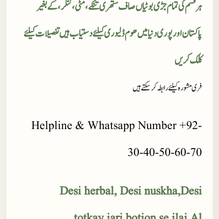
ہر قسم کی تمام جڑی بوٹیاں صاف ستھری تنکے، مٹی، کنکر، کے بغیر
پاکستان اور پوری دنیا میں ھوم ڈلیوری کیلئے دستیاب ہیں تفصیلات کیلئے
کلک کریں
فری مشورہ کیلئے رابطہ کر سکتے ہیں
Helpline & Whatsapp Number +92-
30-40-50-60-70
Desi herbal, Desi nuskha,Desi
totkay,jari botion se ilaj,Al