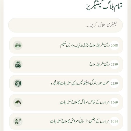
تمام بلاگ کیٹیگریز
دیسی طریقہ علاج، جڑی بوٹیاں، ہربل حکیم
2608
دیسی طریقہ علاج
2289
صحت مند زندگی، ہیلتھ ٹپس دیسی نسخہ جات کا ذخیرہ
2239
مردوں کے خاص مسائل کا علاج نسخہ جات
1569
مردوں کے جنسی، جسمانی امراض کا علاج نسخہ جات
1014