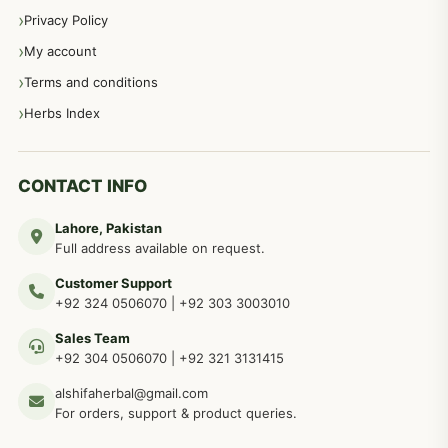
Privacy Policy
عورتوں کے امراض کےلئے مختلف دیسی نسخہ جات
334
My account
Terms and conditions
مردانہ طاقت مردانہ ٹائمنگ مردانہ کمزوری کے لیے نسخہ جات
281
Herbs Index
دماغی امراض کےلئے مختلف دیسی نسخہ جات
277
CONTACT INFO
Lahore, Pakistan
مردوں کے خاص امراض کے بے شمار دیسی نسخے
267
Full address available on request.
Customer Support
عضو خاص کےلئے طلاء، مالش دیسی علاج
+92 324 0506070
|
+92 303 3003010
263
Sales Team
+92 304 0506070
|
+92 321 3131415
جلد کے امراض کےلئے مختلف دیسی نسخہ جات
238
alshifaherbal@gmail.com
For orders, support & product queries.
جگر کے امراض کےلئے مختلف دیسی نسخہ جات
236