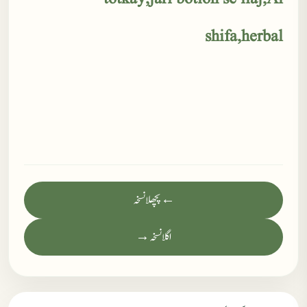
shifa,herbal
← پچھلا نسخہ
اگلا نسخہ →