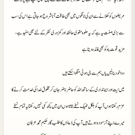
مریضوں کو کھلانے سے ان کی ٹانگوں میں بھی طاقت آنا شروع ہوجاتی ہے اس کی سب
سے بڑی صفت یہ ہے کہ یہ حلوہ مقوی حافظہ اور کمزوری نظر کے لئے بھی مفید ہے،
مزید قوت باہ کو بھی فائدہ دیتا ہے
دوا خود بنا لیں یاں ہم سے بنی ہوئی منگوا سکتے ہیں
میں نیت اور ایمانداری کے ساتھ اللہ کو حاضر ناضر جان کر مخلوق خدا کی خدمت کرنے کا
عزم رکھتا ہوں آپ کو بلکل ٹھیک نسخے بتاتا ہوں ان میں کچھ کمی نہیں رکھتا یہ تمام نسخے
میرے اپنے آزمودہ ہوتے ہیں آپ کی دُعاؤں کا طلب گار حکیم محمد عرفان