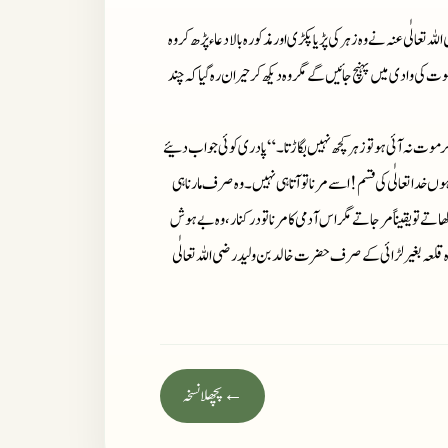
ہ تعالٰی عنہ نے وہ زہر کی پڑیا پکڑی اور مذکورہ بالا دعاء پڑھ کر وہ
موت کی وادی میں پہنچ جائیں گے مگر وہ دیکھ کر حیران رہ گیا کہ چند
 موت نہ آئی ہو تو زہر کچھ نہیں بگاڑتا۔“ پادری کوئی جواب دئیے
وں خدا تعالٰی کی قسم ! اسے مرنا تو آتا ہی نہیں۔ وہ صرف مارنا ہی
کھاتے تو یقیناً مر جاتے مگر اس آدمی کا مرنا تو درکنار، وہ بے ہوش
وہ قلعہ بغیر لڑائی کے صرف حضرت خالد بن ولید رضی اللہ تعالٰی
← پچھلا نسخہ