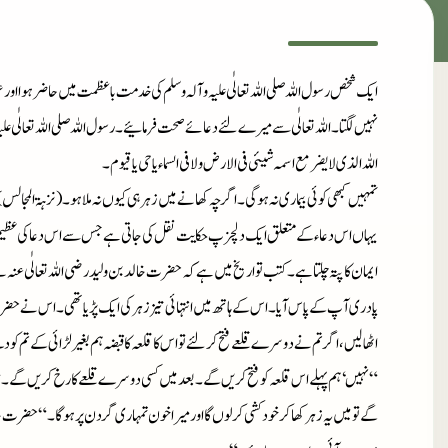
ایک شخص رسول اللہ صلی اللہ تعالٰی علیہ وآلہ وسلم کی خدمت باعظمت میں حاضر ہوا اور
نہیں لگتا۔ اللہ تعالٰی سے میرے لئے دعائے صحت فرمائیے۔ رسول اللہ صلی اللہ تعالٰی علیہ وآ
اللہ الذی لایضر مع اسمہ شیئی فی الارض ولا فی السماء یاحی یا قیوم۔
تمہیں کبھی کوئی بیماری نہ ہو گی۔ اگرچہ کھانے میں زہر ہی کیوں نہ ملا ہو۔ (نزہۃ المجالس)
یہاں اس دعاء کے متعلق ایک دلچزپ حکایت نقل کی جاتی ہے جس سے اس دعا کی عظیم ا
ایمان کا پتہ چلتا ہے۔ کتب تواریخ میں ہے کہ حضرت خالد بن ولید رضی اللہ تعالٰی عنہ ن
پادری آپ کے پاس آیا۔ اس کے ہاتھ میں انتہائی تیز زہر کی ایک پڑیا تھی۔ اس نے حض
اٹھالیں، اگر تم نے دوسرے قلعے فتح کر لئے تو اس کا قلعہ کا قبضہ ہم بغیر لڑائی کے تم ک
“نہیں‘ ہم پہلے اس قلعہ کو فتح کریں گے۔ بعد میں کسی دوسرے قلعے کا رخ کریں گے۔“ یہ 
گے تو میں یہ زہر کھا کر خودکشی کر لوں گا اور میرا خون تمہاری گردن پر ہوگا۔“ حضرت خ