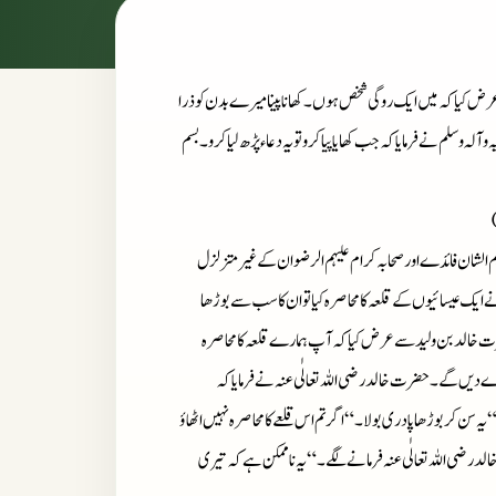
 عرض کیا کہ میں ایک روگی شخص ہوں۔ کھانا پینا میرے بدن کو ذرا
لہ وسلم نے فرمایا کہ جب کھایا پیا کرو تو یہ دعاء پڑھ لیا کرو۔
بسم
لشان فائدے اور صحابہ کرام علیہم الرضوان کے غیر متزلزل
ے ایک عیسائیوں کے قلعہ کا محاصرہ کیا تو ان کا سب سے بوڑھا
رت خالد بن ولید سے عرض کیا کہ آپ ہمارے قلعہ کا محاصرہ
و دے دیں گے۔ حضرت خالد رضی اللہ تعالٰی عنہ نے فرمایا کہ
سن کر بوڑھا پادری بولا۔ “اگر تم اس قلعے کا محاصرہ نہیں اٹھاؤ
الد رضی اللہ تعالٰی عنہ فرمانے لگے۔ “یہ ناممکن ہے کہ تیری