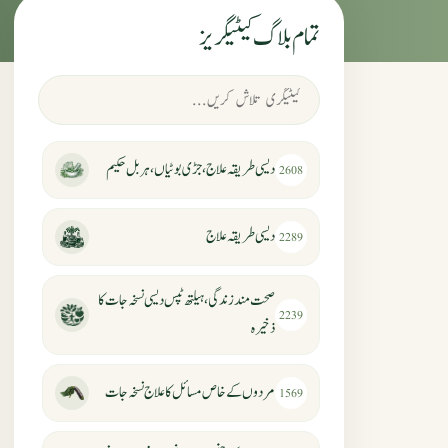
تمام بلاگ کیٹیگریز
دیسی طریقہ علاج، جڑی بوٹیاں، ہربل حکیم
2608
دیسی طریقہ علاج
2289
صحت مند زندگی، ہیلتھ ٹپس دیسی نسخہ جات کا
2239
ذخیرہ
مردوں کے خاص مسائل کا علاج نسخہ جات
1569