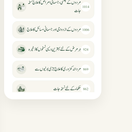
مردوں کے جنسی، جسمانی امراض کا علاج نسخہ
1014
جات
مردوں کے ازدواجی اور جسمانی مسائل کا علاج
1006
ہر مرض کے لئے بہترین دیسی نسخوں کا ذخیرہ
924
مردانہ کمزوری کا علاج جڑی بوٹیوں سے
869
حکماء کےلئے نسخہ جات
862
سرعت انزال کا علاج اور دیسی نسخہ جات
818
عضوخاص کے لئے طلاء جات کے زبردست
746