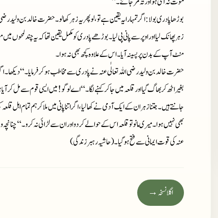
موت نہ آئی ہو اور تہ مر جائے۔“
بوڑھا پادری بولا: اگر تمہارا یہ یقین ہے تو، لو پھر یہ زہر کھا لو۔ حضرت خالد بن ولید رضی الل
زہر پھانک لیا اور اوپر سے پانی پی لیا۔ بوڑھے پادری کو مکمل یقین تھا کہ یہ چند لمحوں میں 
منٹ آپ کے بدن پر پسینہ آیا۔ اس کے علاوہ کچھ بھی نہ ہوا۔
حضرت خالد بن ولید رضی اللہ تعالٰی عنہ نے پادری سے مخاطب ہو کر فرمایا۔ “دیکھا۔ اگر
بغیر اٹھ کر بھاگ گیا اور قلعہ میں جا کر کہنے لگا۔ “اے لوگو ! میں ایسی قوم سے مل کر آیا ہ
جانتے ہیں۔ جتنا زہر ان کے ایک آدمی نے کھا لیا، اگر اتنا پانی میں ملا کر ہم تمام اہل قلعہ 
بھی نہیں ہوا۔ میری مانو تو قلعہ اس کے حوالے کر دو اور ان سے لڑائی نہ کرو۔“ چنانچہ 
عنہ کی قوت ایمانی سے فتح ہوگیا۔ (حاشیہ رہبر زندگی)
اگلا نسخہ →