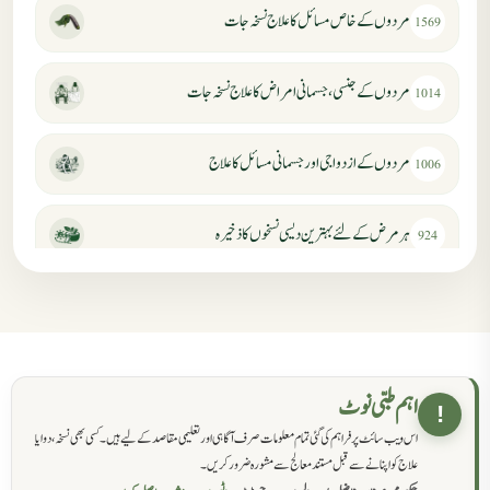
مردوں کے خاص مسائل کا علاج نسخہ جات
1569
مردوں کے جنسی، جسمانی امراض کا علاج نسخہ جات
1014
مردوں کے ازدواجی اور جسمانی مسائل کا علاج
1006
ہر مرض کے لئے بہترین دیسی نسخوں کا ذخیرہ
924
مردانہ کمزوری کا علاج جڑی بوٹیوں سے
869
حکماء کےلئے نسخہ جات
862
اہم طبی نوٹ
!
اس ویب سائٹ پر فراہم کی گئی تمام معلومات صرف آگاہی اور تعلیمی مقاصد کے لیے ہیں۔ کسی بھی نسخہ، دوا یا
سرعت انزال کا علاج اور دیسی نسخہ جات
818
علاج کو اپنانے سے قبل مستند معالج سے مشورہ ضرور کریں۔