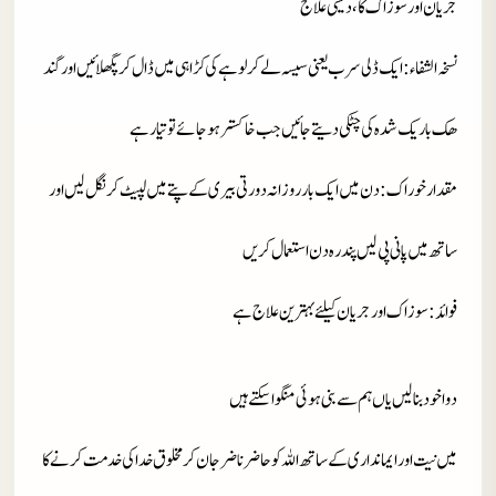
جریان اور سوزاک کا، دیسی علاج
نسخہ الشفاء
: ایک ڈلی سرب یعنی سیسہ لے کر لوہے کی کڑاہی میں ڈال کر پگھلائیں اور گند
ھک باریک شدہ کی چٹکی دیتے جائیں جب خاکستر ہوجائے تو تیار ہے
مقدارخوراک
: دن میں ایک بار روزانہ دو رتی بیری کے پتے میں لپیٹ کر نگل لیں اور
ساتھ میں پانی پی لیں پندرہ دن استعمال کریں
فوائد
: سوزاک اور جریان کیلئے بہترین علاج ہے
دوا خود بنا لیں یاں ہم سے بنی ہوئی منگوا سکتے ہیں
میں نیت اور ایمانداری کے ساتھ اللہ کو حاضر ناضر جان کر مخلوق خدا کی خدمت کرنے کا