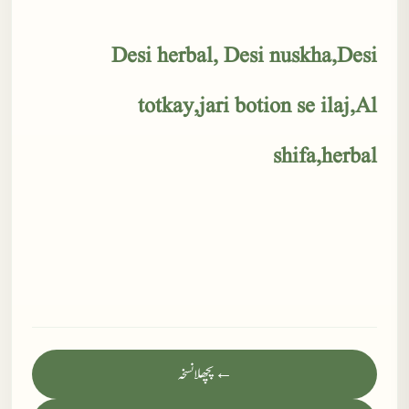
Desi herbal, Desi nuskha,Desi
totkay,jari botion se ilaj,Al
shifa,herbal
← پچھلا نسخہ