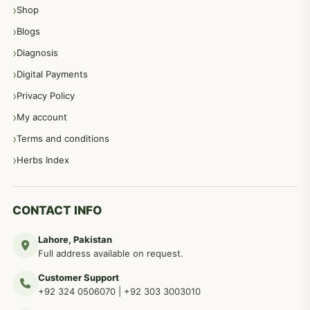
Shop
مشت زنی، ہاتھ رسی، ماسٹر بیشن کا علاج اور نسخہ جات
364
Blogs
Diagnosis
اعصاب اور پٹھوں کے امراض کےلئے دیسی نسخہ جات
350
Digital Payments
Privacy Policy
عورتوں کے امراض کےلئے مختلف دیسی نسخہ جات
334
My account
Terms and conditions
مردانہ طاقت مردانہ ٹائمنگ مردانہ کمزوری کے لیے نسخہ جات
281
Herbs Index
دماغی امراض کےلئے مختلف دیسی نسخہ جات
277
CONTACT INFO
Lahore, Pakistan
مردوں کے خاص امراض کے بے شمار دیسی نسخے
267
Full address available on request.
Customer Support
عضو خاص کےلئے طلاء، مالش دیسی علاج
+92 324 0506070
|
+92 303 3003010
263