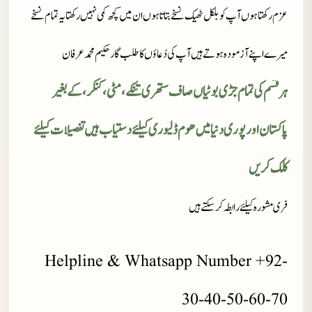
عزم رکھتا ہوں آپ کو بلکل ٹھیک نسخے بتاتا ہوں ان میں کچھ کمی نہیں رکھتا یہ تمام نسخے
میرے اپنے آزمودہ ہوتے ہیں آپ کی دُعاؤں کا طلب گار حکیم محمد عرفان
ہر قسم کی تمام جڑی بوٹیاں صاف ستھری تنکے، مٹی، کنکر، کے بغیر
پاکستان اور پوری دنیا میں ھوم ڈلیوری کیلئے دستیاب ہیں تفصیلات کیلئے
کلک کریں
فری مشورہ کیلئے رابطہ کر سکتے ہیں
Helpline & Whatsapp Number +92-
30-40-50-60-70