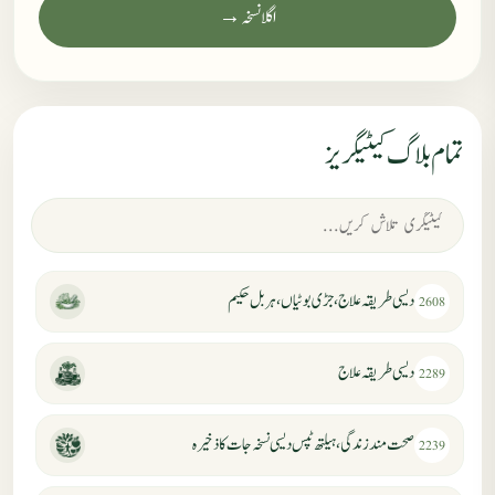
اگلا نسخہ →
تمام بلاگ کیٹیگریز
دیسی طریقہ علاج، جڑی بوٹیاں، ہربل حکیم
2608
دیسی طریقہ علاج
2289
صحت مند زندگی، ہیلتھ ٹپس دیسی نسخہ جات کا ذخیرہ
2239