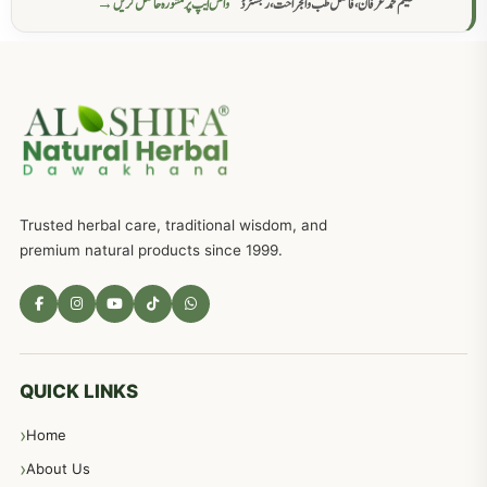
حکیم محمد عرفان، فاضل طب والجراحت، رجسٹرڈ
واٹس ایپ پر مشورہ حاصل کریں →
عضوخاص کے لئے طلاء جات کے زبردست نسخے
746
جریان، احتلام کےلئے جڑی بوٹیوں کیساتھ دیسی علاج
719
ذکاوت حس کے علاج کےلئے مختلف دیسی نسخہ جات
636
Trusted herbal care, traditional wisdom, and
امراضِ معدہ کا علاج دیسی نسخہ جات
557
premium natural products since 1999.
مادہ تولید، منی کا جڑی بوٹیوں کیساتھ علاج
539
معدہ اور آنتوں کے امراض کا علاج مختلف دیسی نسخہ جات
496
QUICK LINKS
Home
پیٹ، معدہ اور آنتوں کے امراض نسخہ جات
492
About Us