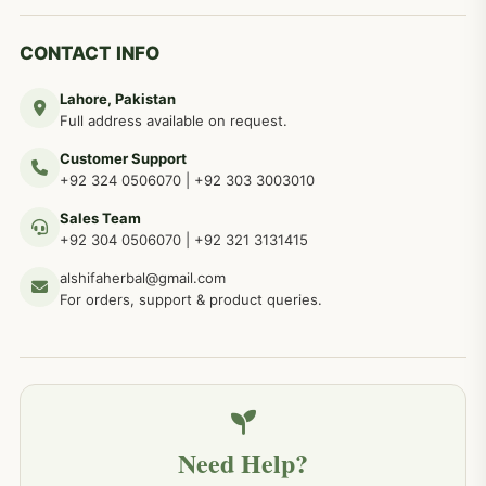
دماغی امراض کےلئے مختلف دیسی نسخہ جات
277
CONTACT INFO
Lahore, Pakistan
مردوں کے خاص امراض کے بے شمار دیسی نسخے
267
Full address available on request.
Customer Support
عضو خاص کےلئے طلاء، مالش دیسی علاج
+92 324 0506070
|
+92 303 3003010
263
Sales Team
+92 304 0506070
|
+92 321 3131415
جلد کے امراض کےلئے مختلف دیسی نسخہ جات
238
alshifaherbal@gmail.com
For orders, support & product queries.
جگر کے امراض کےلئے مختلف دیسی نسخہ جات
236
خون کے امراض کےلئے مختلف دیسی نسخہ جات
226
Need Help?
کمر درد کا جڑی بو ٹیوں سے علاج اور نسخہ جات
198