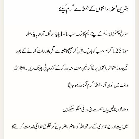
ہترین
نسخہ:دانتوں کے ٹھنڈے گرم کیلئے
سرخ پھٹکڑی، نیم کے پتے، نیم کا سک سب 1-1 پاﺅ، لونگ آدھا پاﺅ، میٹھا
سوڈا 125 گرام، سب کو باریک پیس کر صبح ناشتہ سے قبل اور رات کھانے کے بعد
تین روز متواتر دانتوں پر لگاکر تین منٹ منہ بندکرکے گندہ پانی پھینک دیں۔ انشاءاللہ
دانت میں خون آنا، ٹھنڈا گرم لگنا بند ہوجائیگا
دواء خود بنا لیں یاں ہم سے بنی ہوئی منگوا سکتے ہیں
میں نیت اور ایمانداری کے ساتھ اللہ کو حاضر ناضر جان کر مخلوق خدا کی خدمت کرنے کا