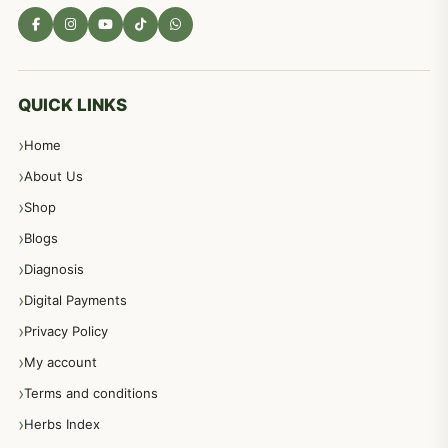
مادہ تولید، منی کا جڑی بوٹیوں کیساتھ علاج
539
معدہ اور آنتوں کے امراض کا علاج مختلف دیسی نسخہ جات
496
QUICK LINKS
Home
پیٹ، معدہ اور آنتوں کے امراض نسخہ جات
492
About Us
Shop
مشت زنی، ہاتھ رسی، ماسٹر بیشن کا علاج اور نسخہ جات
364
Blogs
Diagnosis
اعصاب اور پٹھوں کے امراض کےلئے دیسی نسخہ جات
350
Digital Payments
Privacy Policy
عورتوں کے امراض کےلئے مختلف دیسی نسخہ جات
334
My account
Terms and conditions
مردانہ طاقت مردانہ ٹائمنگ مردانہ کمزوری کے لیے نسخہ جات
281
Herbs Index