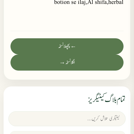
botion se ilaj,Al shifa,herbal
← پچھلا نسخہ
اگلا نسخہ →
تمام بلاگ کیٹیگریز