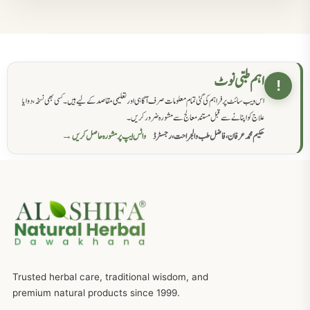
مردانہ کمزوری کا علاج جڑی بوٹیوں سے
869
حکماء کےلئے نسخہ جات
862
اہم طبی نوٹ
!
اس ویب سائٹ پر فراہم کی گئی تمام معلومات صرف آگاہی اور تعلیمی مقاصد کے لیے ہیں۔ کسی بھی نسخہ، دوا یا
سرعت انزال کا علاج اور دیسی نسخہ جات
818
علاج کو اپنانے سے قبل مستند معالج سے مشورہ ضرور کریں۔
حکیم محمد عرفان، فاضل طب والجراحت، رجسٹرڈ
واٹس ایپ پر مشورہ حاصل کریں →
عضوخاص کے لئے طلاء جات کے زبردست نسخے
746
جریان، احتلام کےلئے جڑی بوٹیوں کیساتھ دیسی علاج
719
ذکاوت حس کے علاج کےلئے مختلف دیسی نسخہ جات
636
Trusted herbal care, traditional wisdom, and
امراضِ معدہ کا علاج دیسی نسخہ جات
557
premium natural products since 1999.