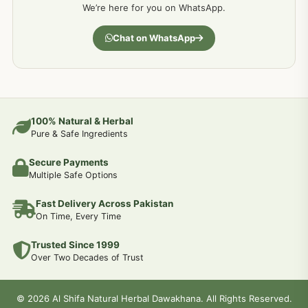
We’re here for you on WhatsApp.
جسمانی کمزوری کا علاج اور نسخہ جات
193
Chat on WhatsApp
دردیں تمام جسمانی دردوں کا دیسی علاج
190
عضو خاص کےلئے طلاء-تیل-آئل-روغن-دیسی نسخہ جات اور علاج
100% Natural & Herbal
188
Pure & Safe Ingredients
Secure Payments
جوڑوں کے امراض کےلئے مختلف دیسی نسخہ جات
186
Multiple Safe Options
Fast Delivery Across Pakistan
جریان و احتلام کےلئے دیسی نسخہ جات
182
On Time, Every Time
Trusted Since 1999
سینہ اور پھیپھڑوں کے امراض کا علاج اور دیسی نسخہ جات
177
Over Two Decades of Trust
دل کی کمزوری کےلئے جڑی بوٹیوں سے علاج
© 2026 Al Shifa Natural Herbal Dawakhana. All Rights Reserved.
175