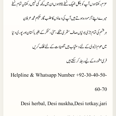
عزم رکھتا ہوں آپ کو بلکل ٹھیک نسخے بتاتا ہوں ان میں کچھ کمی نہیں رکھتا یہ تمام نسخے
میرے اپنے آزمودہ ہوتے ہیں آپ کی دعاؤں کا طلب گار حکیم محمد عرفان
ہر قسم کی تمام جڑی بوٹیاں صاف ستھری تنکے، مٹی، کنکر کے بغیر باکستان اور پوری دنیا
میں ھوم ڈلیوی کے لئے دستیاب ہیں تفصیلات کے لئے کلک کریں
فری مشورہ کے لیے ربطہ کر سکتے ہیں
Helpline & Whatsapp Number +92-30-40-50-
60-70
Desi herbal, Desi nuskha,Desi totkay,jari