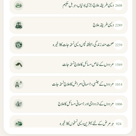
دیسی طریقہ علاج، جڑی بوٹیاں، ہربل حکیم
2608
دیسی طریقہ علاج
2289
صحت مند زندگی، ہیلتھ ٹپس دیسی نسخہ جات کا ذخیرہ
2239
مردوں کے خاص مسائل کا علاج نسخہ جات
1569
مردوں کے جنسی، جسمانی امراض کا علاج نسخہ جات
1014
مردوں کے ازدواجی اور جسمانی مسائل کا علاج
1006
ہر مرض کے لئے بہترین دیسی نسخوں کا ذخیرہ
924