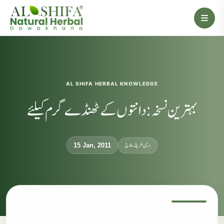
AL SHIFA HERBAL KNOWLEDGE
بہترین نسخہ:دانتوں کے ٹھنڈے گرم کیلئے
دیسی طریقہ علاج
15 Jan, 2011