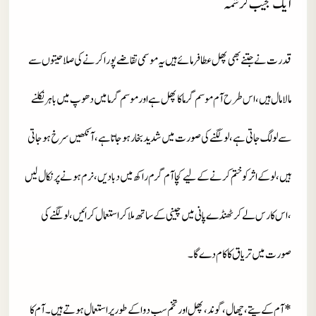
ایک عجیب کرشمہ
قدرت نے جتنے بھی پھل عطا فرمائے ہیں یہ موسمی تقاضے پورا کرنے کی صلاحیتوں سے
مالا مال ہیں ، اس طرح آم موسم گرما کا پھل ہے اور موسم گرما میں دھوپ میں باہر نکلنے
سے لو لگ جاتی ہے ، لو لگنے کی صورت میں شدید بخار ہو جاتا ہے ، آنکھیں سرخ ہو جاتی
ہیں ، لو کے اثر کو ختم کرنے کے لیے کچا آم گرم راکھ میں دبا دیں ، نرم ہونے پر نکال لیں
، اس کا رس لے کر ٹھنڈے پانی میں چینی کے ساتھ ملا کر استعمال کرائیں ، لو لگنے کی
صورت میں تریاق کا کام دے گا ۔
* آم کے پتے ، چھال ، گوند ، پھل اور تخم سب دوا کے طور پر استعمال ہوتے ہیں ۔ آم کا