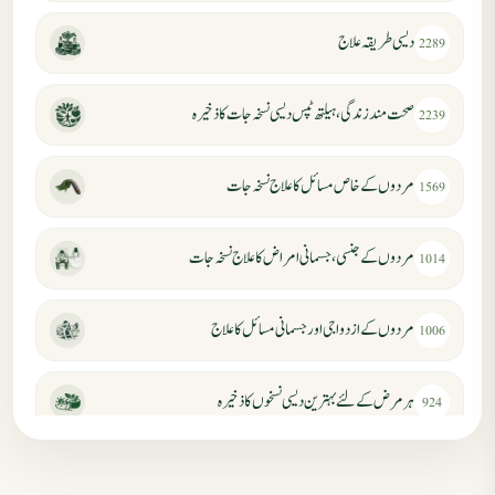
دیسی طریقہ علاج
2289
صحت مند زندگی، ہیلتھ ٹپس دیسی نسخہ جات کا ذخیرہ
2239
مردوں کے خاص مسائل کا علاج نسخہ جات
1569
مردوں کے جنسی، جسمانی امراض کا علاج نسخہ جات
1014
مردوں کے ازدواجی اور جسمانی مسائل کا علاج
1006
ہر مرض کے لئے بہترین دیسی نسخوں کا ذخیرہ
924
مردانہ کمزوری کا علاج جڑی بوٹیوں سے
869