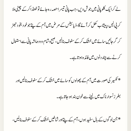
لے کر ایک کلو پانی میں جوش دیں ، جب پانی تیسرا حصہ رہ جائے تو ٹھنڈا کر کے چینی ملا
کر پی لیں ، پیشاب کھل کر آئے گا ، ذیابیطس کے مرض میں آم کے پتے جو خود بخود جھڑ
کر گر جائیں سائے میں خشک کر کے سفوف بنا لیں ، صبح و شام دو دو ماشہ پانی سے استعمال
کرنے سے چند دنوں میں فائدہ ہوتا ہے ۔
* نکسیر کی صورت میں آم کے پھولوں کو سائے میں خشک کر کے سفوف بنا لیں اور
بطرز نسوار ناک میں لینے سے خون بند ہو جاتا ہے ۔
* جن لوگوں کے بال سفید ہوں ، آم کے پتے اور شاخیں خشک کر کے سفوف بنا لیں ،