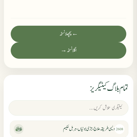
← پچھلا نسخہ
اگلا نسخہ →
تمام بلاگ کیٹیگریز
دیسی طریقہ علاج، جڑی بوٹیاں، ہربل حکیم
2608