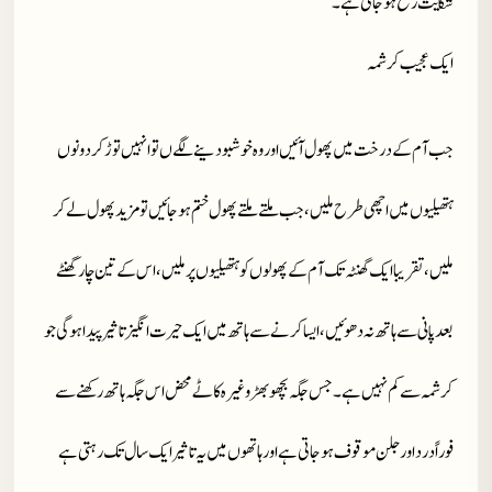
شکایت رفع ہو جاتی ہے ۔
ایک عجیب کرشمہ
جب آم کے درخت میں پھول آئیں اور وہ خوشبو دینے لگےں تو انہیں توڑ کر دونوں
ہتھیلیوں میں اچھی طرح ملیں ، جب ملتے ملتے پھول ختم ہو جائیں تو مزید پھول لے کر
ملیں ، تقریبا ایک گھنٹہ تک آم کے پھولوں کو ہتھیلیوں پر ملیں ، اس کے تین چار گھنٹے
بعد پانی سے ہاتھ نہ دھوئیں ، ایسا کرنے سے ہاتھ میں ایک حیرت انگیز تاثیر پیدا ہو گی جو
کرشمہ سے کم نہیں ہے ۔ جس جگہ بچھو بھڑ وغیرہ کاٹے محض اس جگہ ہاتھ رکھنے سے
فوراً درد اور جلن موقوف ہو جاتی ہے اور ہاتھوں میں یہ تاثیر ایک سال تک رہتی ہے