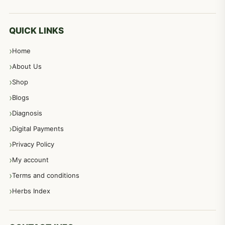
معدہ اور آنتوں کے امراض کا علاج مختلف دیسی نسخہ جات
496
QUICK LINKS
Home
پیٹ، معدہ اور آنتوں کے امراض نسخہ جات
492
About Us
Shop
مشت زنی، ہاتھ رسی، ماسٹر بیشن کا علاج اور نسخہ جات
364
Blogs
Diagnosis
اعصاب اور پٹھوں کے امراض کےلئے دیسی نسخہ جات
350
Digital Payments
Privacy Policy
عورتوں کے امراض کےلئے مختلف دیسی نسخہ جات
334
My account
Terms and conditions
مردانہ طاقت مردانہ ٹائمنگ مردانہ کمزوری کے لیے نسخہ جات
281
Herbs Index
دماغی امراض کےلئے مختلف دیسی نسخہ جات
277