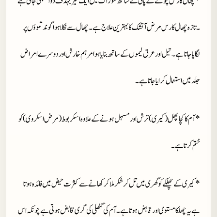
* چھال کا رس چونے کے پانی کے ساتھ سوزاک میں ایک تیر بہدف دوا سمجھی جاتی ہے
۔ تازہ چھال کا رس مرض آتشک کا بہترین علاج ہے ۔ چھال سے نکلا ہوا گوند تلوؤں پر
لگایا جاتا ہے ۔ تیل اور عرق لیموں کے ساتھ بنایا ہوا مرہم خارش اور دوسرے امراض
جلد میں استعمال کرایا جاتا ہے ۔
* آم کا کچا پھل ( کیری ) ترش اور مسہل ہونے کے علاوہ اسکربوط ( مرض اسکروی ) کو
ختم کرتا ہے ۔
* کیری کے چھلکے کو گھری میں تل کر شکر ملا کر کھانے سے کثرت حیض میں فائدہ ہوتا
ہے یہ چھلکا مستوی اور قابض ہوتا ہے ۔ آم کی گٹھلی کی گری قابض ہوتی ہے چونکہ اس