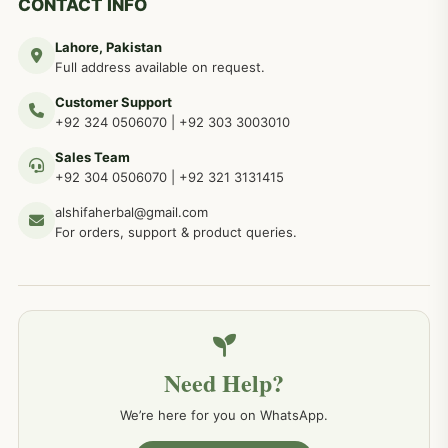
CONTACT INFO
Lahore, Pakistan
مردوں کے خاص امراض کے بے شمار دیسی نسخے
267
Full address available on request.
Customer Support
عضو خاص کےلئے طلاء، مالش دیسی علاج
+92 324 0506070
|
+92 303 3003010
263
Sales Team
+92 304 0506070
|
+92 321 3131415
جلد کے امراض کےلئے مختلف دیسی نسخہ جات
238
alshifaherbal@gmail.com
For orders, support & product queries.
جگر کے امراض کےلئے مختلف دیسی نسخہ جات
236
خون کے امراض کےلئے مختلف دیسی نسخہ جات
226
Need Help?
کمر درد کا جڑی بو ٹیوں سے علاج اور نسخہ جات
198
We’re here for you on WhatsApp.