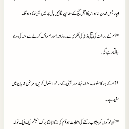
اچار جس قدر پرانا ہو اس کا تیل گنج کے مقام پر لگائیں بال چر میں بھی فائدہ ہو گا ۔
* آم کے درخت کی پتلی ڈالی کی لکڑی سے روزانہ بطور مسواک کرنے سے منہ کی بدبو
جاتی رہے گی ۔
* آم کے بور کا سفوف روزانہ نہار منہ چینی کے ساتھ استعمال کریں ، مرض جریان میں
مفید ہے ۔
* جن لوگوں کو پیشاب رکنے کی شکایت ہو آم کی جڑ کا چھلکا برگ شیشم ایک ایک تولہ