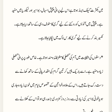
میں بکثرت گیلک ایسڈ ہوتا ہے اس لیے پرانی پیچش اسہال ، بواسیر اور لیکوریا میں مفید
ہے ۔ پیچش میں آنوؤں کو روکنے کے لیے گری کا سفوف دہی کے ساتھ دیا جاتا ہے ۔
نکسیر بند کرنے کے لیے گری کا رس ناک میں ٹپکایا جاتا ہے ۔
* دستوں کی شکایت میں آم کی گٹھلی کا مغز فائدہ مند ہوتا ہے ۔ خاص طور پر پرانی گٹھلی
زیادہ مفید ہے ۔ اسے باریک پیس کر تین گرام کی مقدار پانی کے ساتھ کھانے سے
دست رک جاتے ہیں ۔ اس کے علاوہ خواتین کے مخصوص ایام میں خون زیادہ جاری
ہو یا خونی بواسیر کی زیادتی سے روز بروز کمزوری بڑھ رہی ہو تو اس کے کھلانے سے