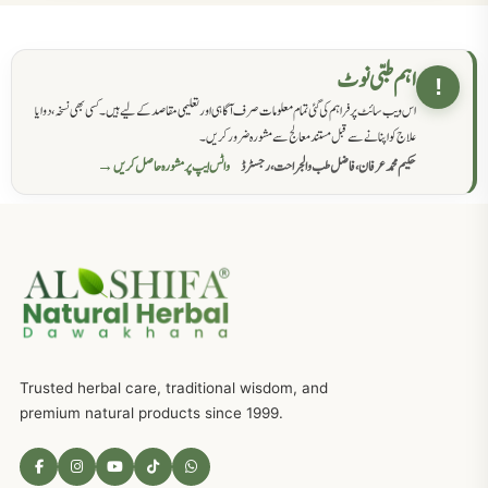
حکماء کےلئے نسخہ جات
862
اہم طبی نوٹ
!
اس ویب سائٹ پر فراہم کی گئی تمام معلومات صرف آگاہی اور تعلیمی مقاصد کے لیے ہیں۔ کسی بھی نسخہ، دوا یا
سرعت انزال کا علاج اور دیسی نسخہ جات
818
علاج کو اپنانے سے قبل مستند معالج سے مشورہ ضرور کریں۔
حکیم محمد عرفان، فاضل طب والجراحت، رجسٹرڈ
واٹس ایپ پر مشورہ حاصل کریں →
عضوخاص کے لئے طلاء جات کے زبردست نسخے
746
جریان، احتلام کےلئے جڑی بوٹیوں کیساتھ دیسی علاج
719
ذکاوت حس کے علاج کےلئے مختلف دیسی نسخہ جات
636
Trusted herbal care, traditional wisdom, and
امراضِ معدہ کا علاج دیسی نسخہ جات
557
premium natural products since 1999.
مادہ تولید، منی کا جڑی بوٹیوں کیساتھ علاج
539