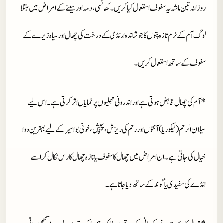
روزانہ تین ماشہ یہ سفوف استعمال کیا کریں ۔ کھانسی ، دمہ اور سینے کے امراض میں مبتلا
لوگ آم کے نرم تازہ پتوں کا جوشاندہ ارنڈی کے درخت کی چھال اور سیاہ زیرے کے
سفوف کے ساتھ استعمال کریں ۔
* آم کی چھال قابض ہوتی ہے اور اندرونی جھلیوں پر نمایاں اثر کرتی ہے ۔ اس لیے
سیلان الرحم ( لیکوریا ) آنتوں اور رحم کی ریزش ، پیچش ، خونی بواسیر کے لیے بہترین دوا
خیال کی جاتی ہے ۔ ان امراض میں چھال کا سفوف یا تازہ چھال کا رس نکال کر اسے
انڈے کی سفیدی یا گوند کے ساتھ دیا جاتا ہے ۔