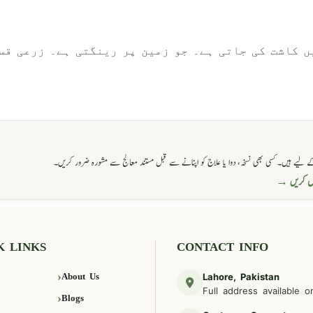
ں کاشت کی جاتی ہے۔ جو زمین پر رینگتی ہے۔ زرعی قسم
 لیے ہیں۔ کسی بھی نسخہ، دوا یا علاج کو اپنانے سے قبل مستند معالج سے مشورہ ضرور کریں۔
صل کریں →
K LINKS
CONTACT INFO
About Us
Lahore, Pakistan
Full address available o
Blogs