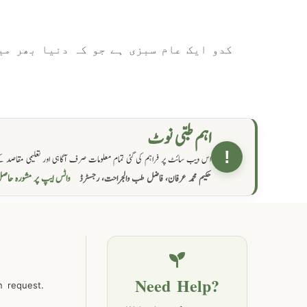
کدو ایک عام سبزی ہے جو کہ دنیا بھر می
اہم طبی نوٹ
!
اس ویب سائٹ پر فراہم کی گئی تمام معلومات صرف آگاہی اور تعلیمی مقاصد کے
واٹس ایپ پر مشورہ حا
حکیم محمد عرفان، فاضل طب والجراحت، رجسٹرڈ
Need Help?
n request.