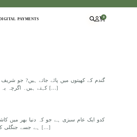
0
DIGITAL PAYMENTS
گندم کے کھیتوں میں پائے جاتے ہیں? جو شریف
پہلے پک جاتے ہیں۔ عربی اور فارسی میں انہیں شعیر اور انگریزی میں Barley کہتے ہیں۔ اگرچہ یہ کاشت کئے جاتے ہیں مگر اس […]
کدو ایک عام سبزی ہے جو کہ دنیا بھر میں ک
ہے جسے جنگلی کدو کہتے ہیں۔ قرآن مجید میں اس کا ذکر فنبذنہ بالعراء وھو سقیم وانبتنا علیہ شجرۃ من یقطین وارسلنہ الی […]