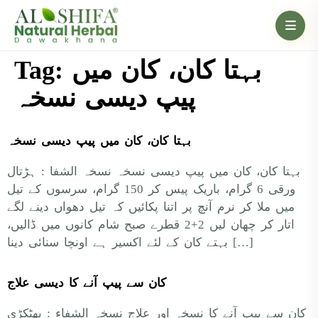
Tag:
بہتا کان، کان میں
پیپ دیسی نسخہ
بہتا کان، کان میں پیپ دیسی نسخہ
بہتا کان، کان میں پیپ دیسی نسخہ نسخہ الشفا : ہڑتال
ورقی 6 گرام، باریک پیس کر 150 گرام، سرسوں کے تیل
میں ملا کر نرم آنچ پر اتنا پکائیں کہ تیل دھواں دینے لگے
اتار کر چھان لیں 2+2 قطرے صبح شام کانوں میں ڈالیں،
بہتے کان کے لئے اکسیر ہے اونچا سنائی دینا […]
کان سے پیپ آنے کا دیسی علاج
کان سے پیپ آنے کا نسخہ اور علاج نسخہ الشفاء : پھٹکڑی