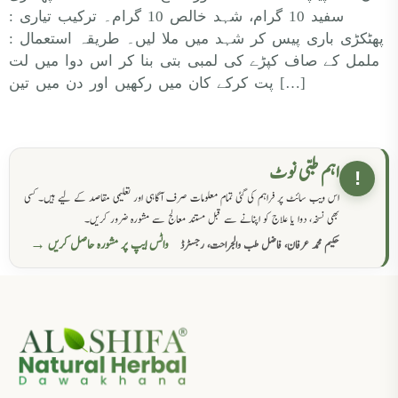
سفید 10 گرام، شہد خالص 10 گرام۔ ترکیب تیاری :
پھٹکڑی باری پیس کر شہد میں ملا لیں۔ طریقہ استعمال :
ململ کے صاف کپڑے کی لمبی بتی بنا کر اس دوا میں لت
پت کرکے کان میں رکھیں اور دن میں تین […]
اہم طبی نوٹ
!
اس ویب سائٹ پر فراہم کی گئی تمام معلومات صرف آگاہی اور تعلیمی مقاصد کے لیے ہیں۔ کسی
بھی نسخہ، دوا یا علاج کو اپنانے سے قبل مستند معالج سے مشورہ ضرور کریں۔
واٹس ایپ پر مشورہ حاصل کریں →
حکیم محمد عرفان، فاضل طب والجراحت، رجسٹرڈ