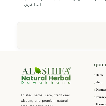
کریں […]
QUIC
Home
Shop
Diagnos
Trusted herbal care, traditional
Privacy
wisdom, and premium natural
Terms 
products since 1999.