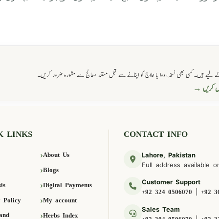
 لیے ہیں۔ کسی بھی نسخہ، دوا یا علاج کو اپنانے سے قبل مستند معالج سے مشورہ ضرور کریں۔
حاصل کریں
K LINKS
CONTACT INFO
About Us
Lahore, Pakistan
Full address available o
Blogs
Customer Support
is
Digital Payments
|
+92 324 0506070
+92 3
 Policy
My account
Sales Team
and
Herbs Index