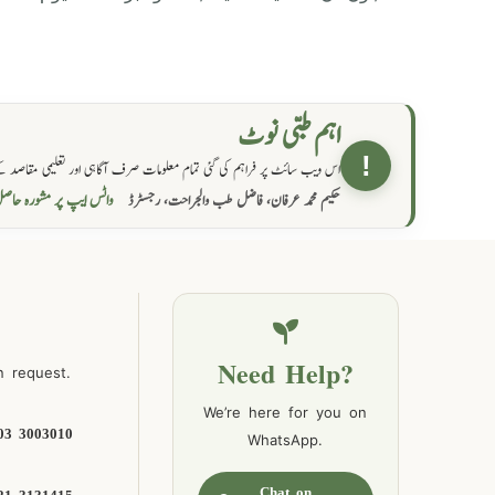
اہم طبی نوٹ
!
اس ویب سائٹ پر فراہم کی گئی تمام معلومات صرف آگاہی اور تعلیمی مقاصد کے
واٹس ایپ پر مشورہ  →
حکیم محمد عرفان، فاضل طب والجراحت، رجسٹرڈ
Need Help?
n request.
We’re here for you on
03 3003010
WhatsApp.
Chat on