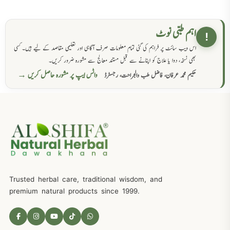
اہم طبی نوٹ
!
اس ویب سائٹ پر فراہم کی گئی تمام معلومات صرف آگاہی اور تعلیمی مقاصد کے لیے ہیں۔ کسی
بھی نسخہ، دوا یا علاج کو اپنانے سے قبل مستند معالج سے مشورہ ضرور کریں۔
واٹس ایپ پر مشورہ حاصل کریں →
حکیم محمد عرفان، فاضل طب والجراحت، رجسٹرڈ
Trusted herbal care, traditional wisdom, and
premium natural products since 1999.