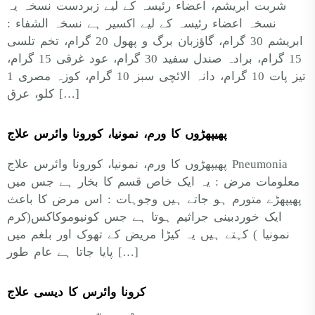
شربت ابریشم، اعضاء رئیسہ کے لیے زبردست نسخہ یہ
نسخہ اعضاء رئیسہ کے لیے اکسیر ہے نسخہ الشفاء :
ابریشم 30 گرام، گاؤزبان برگ و پھول 20 گرام، تخم تلسی
15 گرام، برادہ صندل سفید 30 گرام، عود غرقی 15 گرام،
تیز پات 10 گرام، دانہ الائچی سبز 10 گرام، کوزہ مصری 1
کلو، عرق […]
پھیپھڑوں کا ورم، نمونیا، کورونا وائرس علاج
پھیپھڑوں کا ورم، نمونیا، کورونا وائرس علاج Pneumonia
معلومات مرض : یہ ایک خاص قسم کا بخار ہے جس میں
پھیپھڑے متورم ہو جاتے ہیں وجوہات : اس مرض کا باعث
ایک خوردبینی جراثیم ہوتا ہے جس کونیوموکاکس(کرم
نمونیا ) کہتے ہیں یہ کیڑا مریض کے تھوک اور بلغم میں
پایا جاتا ہے عام طور […]
کرونا وائرس کا دیسی علاج