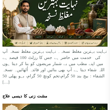
نہایت بہترین مغلظ نسخہ۔ نہایت بہترین مغلظ نسخہ آپ
کی خدمت میں حاضر ہے جس کا رزلٹ 100 فیصد ہے
میں اپنے مطب میں بے شمار مریضوں کو بنا کر دیتا ہوں
اللہ شفاء دیتا ہے آپ بھی بنائیں اور فائدہ اُٹھائیں۔ نسخہ
الشفاء : بیج بند 50 گرام،تخم کونچ 50 گرام، بہو پھلی 50
[…]
مشت زنی کا دیسی علاج