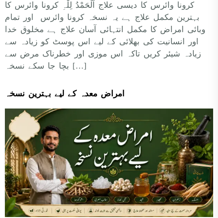
کرونا وائرس کا دیسی علاج اَلْحَمْدُ لِلّٰہِ کرونا وائرس کا
بہترین مکمل علاج ہے یہ نسخہ کرونا وائرس اور تمام
وبائی امراض کا مکمل انتہائی آسان علاج ہے مخلوق خدا
اور انسانیت کی بھلائی کے لیے اس پوسٹ کو زیادہ سے
زیادہ شیئر کریں تاکہ اس موزی اور خطرناک مرض سے
بچا جا سکے نسخہ […]
امراض معدہ کے لیے بہترین نسخہ