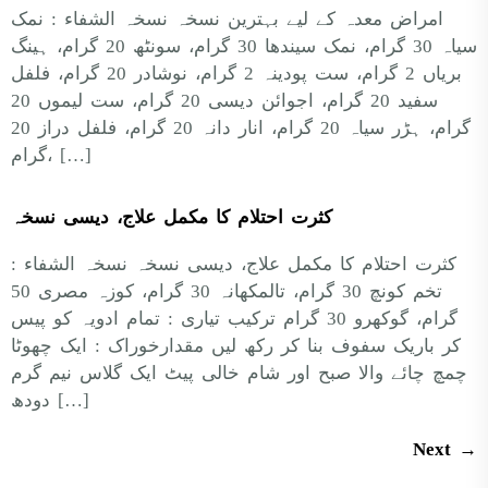
امراض معدہ کے لیے بہترین نسخہ نسخہ الشفاء : نمک
سیاہ 30 گرام، نمک سیندھا 30 گرام، سونٹھ 20 گرام، ہینگ
بریاں 2 گرام، ست پودینہ 2 گرام، نوشادر 20 گرام، فلفل
سفید 20 گرام، اجوائن دیسی 20 گرام، ست لیموں 20
گرام، ہڑر سیاہ 20 گرام، انار دانہ 20 گرام، فلفل دراز 20
گرام، […]
کثرت احتلام کا مکمل علاج، دیسی نسخہ
کثرت احتلام کا مکمل علاج، دیسی نسخہ نسخہ الشفاء :
تخم کونچ 30 گرام، تالمکھانہ 30 گرام، کوزہ مصری 50
گرام، گوکھرو 30 گرام ترکیب تیاری : تمام ادویہ کو پیس
کر باریک سفوف بنا کر رکھ لیں مقدارخوراک : ایک چھوٹا
چمچ چائے والا صبح اور شام خالی پیٹ ایک گلاس نیم گرم
دودھ […]
Next
→