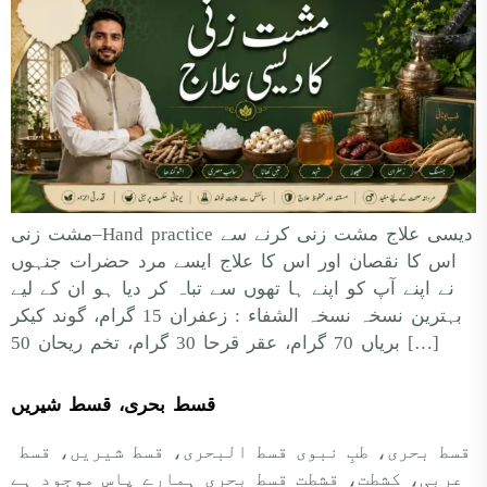
مشت زنی–Hand practice دیسی علاج مشت زنی کرنے سے
اس کا نقصان اور اس کا علاج ایسے مرد حضرات جنہوں
نے اپنے آپ کو اپنے ہا تھوں سے تباہ کر دیا ہو ان کے لیے
بہترین نسخہ نسخہ الشفاء : زعفران 15 گرام، گوند کیکر
بریاں 70 گرام، عقر قرحا 30 گرام، تخم ریحان 50 […]
قسط بحری، قسط شیریں
قسط بحری، طبِ نبوی قسط البحری، قسط شیریں، قسط
عربی، كشطت، قشطت قسط بحری ہمارے پاس موجود ہے