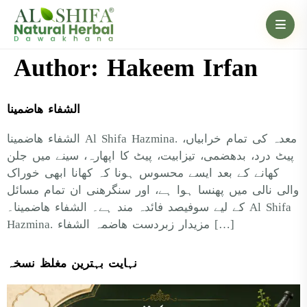
Author:
Hakeem Irfan
الشفاء ھاضمینا
الشفاء ھاضمینا Al Shifa Hazmina. معدہ کی تمام خرابیاں،
پیٹ درد، بدھضمی، تیزابیت، پیٹ کا اپھارہ، سینے میں جلن
کھانے کے بعد ایسے محسوس ہونا کہ کھانا ابھی خوراک
والی نالی میں پھنسا ہوا ہے، اور سنگرھنی ان تمام مسائل
کے لیے سوفیصد فائدہ مند ہے۔ الشفاء ھاضمینا۔ Al Shifa
Hazmina. مزیدار زبردست ھاضمہ الشفاء […]
نہایت بہترین مغلظ نسخہ