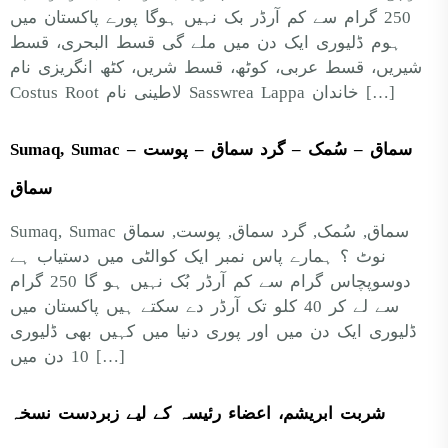
250 گرام سے کم آرڈر بک نہیں‌ ہوگا پورے پاکستان میں‌
ہوم ڈلیوری ایک دن میں ملے گی قسط البحری، قسط
شیریں، قسط عربی، کوٹھ، قسط شریں، کٹھ انگریزی نام
Costus Root لاطینی نام Sasswrea Lappa خاندان […]
Sumaq, Sumac سماق – سُمک – گرد سماق – پوست –
سماق
Sumaq, Sumac سماق, سُمک, گرد سماق, پوست, سماق
نوٹ ؟ ہمارے پاس نمبر ایک کوالٹی میں دستیاب ہے
دوسوپچاس گرام سے کم آرڈر بُک نہیں ہو گا 250 گرام
سے لے کر 40 کلو تک آرڈر دے سکتے ہیں پاکستان میں
ڈلیوری ایک دن میں اور پوری دنیا میں کہیں بھی ڈلیوری
10 دن میں […]
شربت ابریشم، اعضاء رئیسہ کے لیے زبردست نسخہ