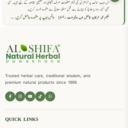
اس ویب سائٹ پر فراہم کی گئی تمام معلومات صرف آگاہی اور تعلیمی مقاصد کے لیے ہیں۔ کسی
بھی نسخہ، دوا یا علاج کو اپنانے سے قبل مستند معالج سے مشورہ ضرور کریں۔
واٹس ایپ پر مشورہ حاصل کریں →
حکیم محمد عرفان، فاضل طب والجراحت، رجسٹرڈ
Trusted herbal care, traditional wisdom, and
premium natural products since 1999.
QUICK LINKS