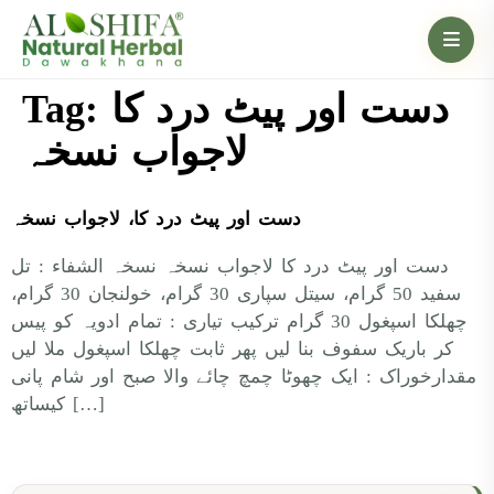
Tag:
دست اور پیٹ درد کا
لاجواب نسخہ
دست اور پیٹ درد کا، لاجواب نسخہ
دست اور پیٹ درد کا لاجواب نسخہ نسخہ الشفاء : تل
سفید 50 گرام، سیتل سپاری 30 گرام، خولنجان 30 گرام،
چھلکا اسپغول 30 گرام ترکیب تیاری : تمام ادویہ کو پیس
کر باریک سفوف بنا لیں پھر ثابت چھلکا اسپغول ملا لیں
مقدارخوراک : ایک چھوٹا چمچ چائے والا صبح اور شام پانی
کیساتھ […]