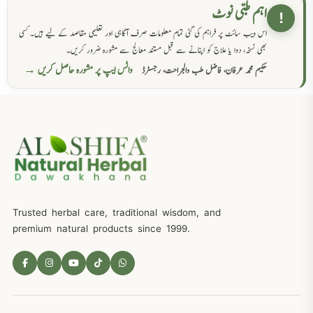
اہم طبی نوٹ
!
اس ویب سائٹ پر فراہم کی گئی تمام معلومات صرف آگاہی اور تعلیمی مقاصد کے لیے ہیں۔ کسی
بھی نسخہ، دوا یا علاج کو اپنانے سے قبل مستند معالج سے مشورہ ضرور کریں۔
واٹس ایپ پر مشورہ حاصل کریں →
حکیم محمد عرفان، فاضل طب والجراحت، رجسٹرڈ
Trusted herbal care, traditional wisdom, and
premium natural products since 1999.