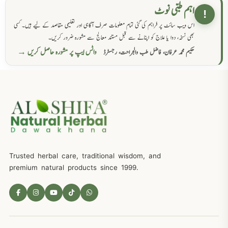
اہم طبی نوٹ
!
اس ویب سائٹ پر فراہم کی گئی تمام معلومات صرف آگاہی اور تعلیمی مقاصد کے لیے ہیں۔ کسی
بھی نسخہ، دوا یا علاج کو اپنانے سے قبل مستند معالج سے مشورہ ضرور کریں۔
واٹس ایپ پر مشورہ حاصل کریں →
حکیم محمد عرفان، فاضل طب والجراحت، رجسٹرڈ
Trusted herbal care, traditional wisdom, and
premium natural products since 1999.